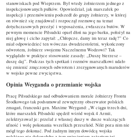
stanowiskach pod Wieprzem. Był wtedy żołnierzem jednego z
inspekcjonowanych pułków. Opowiedział, jak marszałek po
inspekcji i przemówieniu podszedł do grupy żołnierzy, w której
on również się znajdował i rozpoczął rozmowę na temat
dotychczasowych przeżyć i wyposażenia, zwłaszcza butów. W
pewnym momencie Piłsudski oparł dłoń na jego barku, położył na
niej głowę i cicho zapytał: „Chłopcze, damy im teraz radę?” Co
miał odpowiedzieć ten wówczas dwudziestoletni, wykończony
odwrotem, żołnierz swojemu Naczelnemu Wodzowi? Tak
wyglądało w praktyce stosowanie zasady: „Duszę bierzesz –
duszę daj”. Podczas tych spotkań i rozmów marszałkowi udało
się zmienić zmęczonych odwrotem i zrezygnowanych maruderów
w wojsko pewne zwycięstwa.
Opinia Weyganda o przemianie wojska
Pracę Piłsudskiego nad odbudowaniem morale żołnierzy Frontu
Środkowego tak podsumował zewnętrzny obserwator polskich
zmagań, francuski gen. Maxime Weygand: „W ciągu trzech dni,
które marszałek Piłsudski spędził wśród wojsk 4 Armii,
zelektryzował je: przelał z własnej duszy w dusze walczących
ufność i wolę pokonania wszelkich przeszkód. Nikt poza nim nie
mógł tego dokonać. Pod żadnym innym dowódcą wojska
polskiego nie dokonałyby z tym uniesieniem zażartym tej