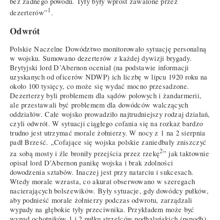
bez żadnego powodu. Tyły były wprost zawalone przez
1
dezerterów”
.
Odwrót
Polskie Naczelne Dowództwo monitorowało sytuację personalną
w wojsku. Sumowano dezerterów z każdej dywizji brygady.
Brytyjski lord D’Abernon oceniał (na podstawie informacji
uzyskanych od oficerów NDWP) ich liczbę w lipcu 1920 roku na
około 100 tysięcy, co może się wydać mocno przesadzone.
Dezerterzy byli problemem dla sądów polowych i żandarmerii,
ale przestawali być problemem dla dowódców walczących
oddziałów. Całe wojsko prowadziło najtrudniejszy rodzaj działań,
czyli odwrót. W sytuacji ciągłego cofania się na rozkaz bardzo
trudno jest utrzymać morale żołnierzy. W nocy z 1 na 2 sierpnia
padł Brześć. „Cofające się wojska polskie zaniedbały zniszczyć
2
za sobą mosty i źle broniły przejścia przez rzekę
” jak taktownie
opisał lord D’Abernon panikę wojska i brak zdolności
dowodzenia sztabów. Inaczej jest przy natarciu i sukcesach.
Wtedy morale wzrasta, co akurat obserwowano w szeregach
nacierających bolszewików. Były sytuacje, gdy dowódcy pułków,
aby podnieść morale żołnierzy podczas odwrotu, zarządzali
wypady na głębokie tyły przeciwnika. Przykładem może być
wypad ochotników 1 i 2 pułku strzelców podhalańskich (pspodh)