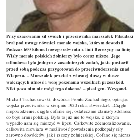
Przy szacowaniu sił swoich i przeciwnika marszałek Piłsudski
brał pod uwagę również morale wojska, którym dowodził.
Podczas 600 kilometrowego odwrotu z linii Berezyny na linię
Wisły morale polskich żołnierzy było coraz niższe. Jego
odbudowa była jednym z zasadniczych zadań, jakie postawił
przed sobą podczas przygotowań do przeciwuderzenia znad
Wieprza. – Marszałek przelał z własnej duszy w dusze
walczących ufność i wolę pokonania wszelkich przeszkód.
Nikt poza nim nie mógł tego dokonać – pisał gen. Weygand.
Michaił Tuchaczewski, dowódca Frontu Zachodniego, opisując
wojska przeciwnika w sierpniu 1920 roku, stwierdził: „Ciągłe
niepowodzenie, ciągłe cofanie się, ostatecznie złamały zdolność
do boju armii polskiej. Było to już nie to wojsko, z którym
wypadło nam się mierzyć w lipcu. Całkowite zdemoralizowanie,
całkowita niewiara w możliwość powodzenia podkopały siły
zarówno dowódców, jak i rzeszy żołnierskiej. Cofano się nieraz