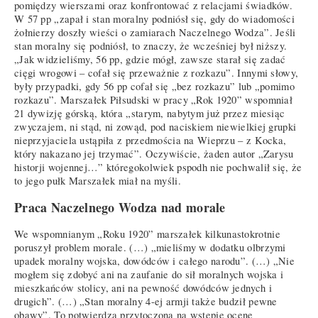
pomiędzy wierszami oraz konfrontować z relacjami świadków.
W 57 pp „zapał i stan moralny podniósł się, gdy do wiadomości
żołnierzy doszły wieści o zamiarach Naczelnego Wodza”. Jeśli
stan moralny się podniósł, to znaczy, że wcześniej był niższy.
„Jak widzieliśmy, 56 pp, gdzie mógł, zawsze starał się zadać
cięgi wrogowi – cofał się przeważnie z rozkazu”. Innymi słowy,
były przypadki, gdy 56 pp cofał się „bez rozkazu” lub „pomimo
rozkazu”. Marszałek Piłsudski w pracy „Rok 1920” wspomniał
21 dywizję górską, która „starym, nabytym już przez miesiąc
zwyczajem, ni stąd, ni zowąd, pod naciskiem niewielkiej grupki
nieprzyjaciela ustąpiła z przedmościa na Wieprzu – z Kocka,
który nakazano jej trzymać”. Oczywiście, żaden autor „Zarysu
historji wojennej…” któregokolwiek pspodh nie pochwalił się, że
to jego pułk Marszałek miał na myśli.
Praca Naczelnego Wodza nad morale
We wspomnianym „Roku 1920” marszałek kilkunastokrotnie
poruszył problem morale. (…) „mieliśmy w dodatku olbrzymi
upadek moralny wojska, dowódców i całego narodu”. (…) „Nie
mogłem się zdobyć ani na zaufanie do sił moralnych wojska i
mieszkańców stolicy, ani na pewność dowódców jednych i
drugich”. (…) „Stan moralny 4-ej armji także budził pewne
obawy”. To potwierdza przytoczoną na wstępie ocenę