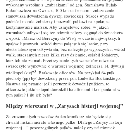
wykonany wspólne z „zabijakami” od gen. Stanisława Bułak-
Bałachowicza na Owrucz, 100 km za frontem i zniszczenie
stanowiska dowodzenia dywizji sowieckiej. Sukces wypadu
podniósł morale żołnierzy i pozwolił pułkowi na spokojne
kontynuowanie marszu. Aby uzmysłowić sobie, w jakich
warunkach odbywał się ten odwrót należy sięgnąć do świadectw
z epoki. „Marsz od Berezyny do Wisły w czasie największych
upałów lipcowych, wśród dymu palących się lasów, przy
niedostatecznym odżywianiu, bez należytego wypoczynku, wśród
walk, staczanych nieraz kilka razy dziennie, osłabił żołnierzy,
lecz ich nie złamał. Przetrzymanie tych warunków odwrotu
świadczyło wymownie o wartości wojennej żołnierza 14. dywizji
3
wielkopolskiej”
. Brakowało oficerów. Na przykład 64 pułk
piechoty (pp) był dowodzony przez por. Ludwika Bociańskiego.
Nasuwa się pytanie: jeśli porucznik dowodził pułkiem, to
oficerowie jakich stopni dowodzili batalionami i kompaniami w
tym pułku? I ilu ich było?
Między wierszami w „Zarysach historji wojennej”
Ze zrozumiałych powodów żaden kronikarz nie będzie się
chwalił niskim morale własnego pułku. Dlatego „Zarysy historji
wojennej…” poszczególnych pułków należy czytać również