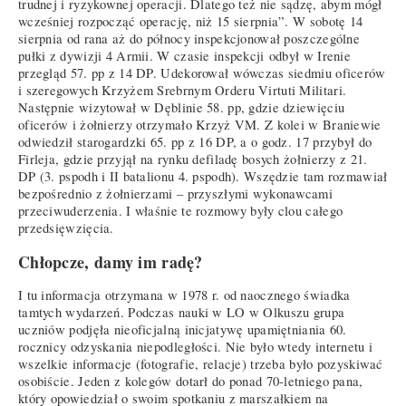
trudnej i ryzykownej operacji. Dlatego też nie sądzę, abym mógł
wcześniej rozpocząć operację, niż 15 sierpnia”. W sobotę 14
sierpnia od rana aż do północy inspekcjonował poszczególne
pułki z dywizji 4 Armii. W czasie inspekcji odbył w Irenie
przegląd 57. pp z 14 DP. Udekorował wówczas siedmiu oficerów
i szeregowych Krzyżem Srebrnym Orderu Virtuti Militari.
Następnie wizytował w Dęblinie 58. pp, gdzie dziewięciu
oficerów i żołnierzy otrzymało Krzyż VM. Z kolei w Braniewie
odwiedził starogardzki 65. pp z 16 DP, a o godz. 17 przybył do
Firleja, gdzie przyjął na rynku defiladę bosych żołnierzy z 21.
DP (3. pspodh i II batalionu 4. pspodh). Wszędzie tam rozmawiał
bezpośrednio z żołnierzami – przyszłymi wykonawcami
przeciwuderzenia. I właśnie te rozmowy były clou całego
przedsięwzięcia.
Chłopcze, damy im radę?
I tu informacja otrzymana w 1978 r. od naocznego świadka
tamtych wydarzeń. Podczas nauki w LO w Olkuszu grupa
uczniów podjęła nieoficjalną inicjatywę upamiętniania 60.
rocznicy odzyskania niepodległości. Nie było wtedy internetu i
wszelkie informacje (fotografie, relacje) trzeba było pozyskiwać
osobiście. Jeden z kolegów dotarł do ponad 70-letniego pana,
który opowiedział o swoim spotkaniu z marszałkiem na