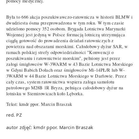
pomocy medycznej.
Była to 666 akcja poszukiwawczo-ratownicza w historii BLMW i
dwudziesta ósma przeprowadzona w tym roku. W tym czasie
udzielono pomocy 352 osobom. Brygada Lotnictwa Marynarki
Wojennej jest jedyną w Polsce formacją lotniczą utrzymująca
ciągłą gotowość do prowadzenia działań ratowniczych z
powietrza nad obszarami morskimi. Całodobowy dyżur SAR, w
ramach polskiej strefy odpowiedzialności "Konwencji o
poszukiwaniu i ratownictwie morskim", pełniony jest przez
załogi śmigłowców W-3WARM w 43 Bazie Lotnictwa Morskiego
w Gdyni Babich Dołach oraz śmigłowców Mi-14PŁ/R lub W-
3WARM w 44 Bazie Lotnictwa Morskiego w Darłowie. Przez
cały czas, system ratownictwa wspiera załoga samolotu
patrolowego M28B 1R Bryza, pełniąca całodobowy dyżur na
lotnisku w Siemirowicach koło Lęborka.
Tekst: kmdr ppor. Marcin Braszak
red. PZ
autor zdjęć: kmdr ppor. Marcin Braszak