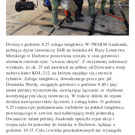
Dzisiaj o godzinie 8.25 załoga śmigłowca W-3WARM Anakonda,
pełniąca dyżur ratowniczy SAR na lotnisku 44. Bazy Lotnictwa
Morskiego w Darłowie postawiona została w stan gotowości
alarmem ratowniczym: "awaria okrętu". Z otrzymanej informacji
wynikało, że ok. 25 mil morskich na północ od Dziwnowa wody
nabiera kuter KOŁ-212, na którym znajduje się czterech
rybaków. Załoga śmigłowca, dowodzonego przez por. pil.
Dominika Wardę, osiągnęła gotowość o godzinie 8.40 i pięć
minut później wystartowała, nawiązując łączność ze służbami
koordynującymi akcję ratowniczą. W trakcie dolotu do rejonu
działań nawiązano także łączność z załogą kutra. O godzinie
9.25 rozpoczęto podejmowanie rozbitków na pokład śmigłowca,
pozostającego w zawisie nad nabierającą wody jednostką.
Dwanaście minut później Anakonda opuściła rejon akcji i
rozpoczęła lot powrotny do lotniska w Darłowie, lądując o
godzinie 10.15. Cała czwórka poszkodowanych nie wymagała