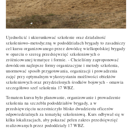
Ujednolicić i ukierunkować szkolenie oraz działalność
szkoleniowo–metodyczną w pododdziałach brygady to zasadniczy
cel kursu organizowanego przez dowódcę wielkopolskiej brygady
w oparciu o szereg przedsięwzięć szkoleniowych o
zróżnicowanej tematyce i formie. - Chcieliśmy zaproponować
dowódcom najlepsze formy organizacyjne i metody szkolenia,
unormować sposób przygotowania, organizacji i prowadzenia
zajęć przy optymalnym wykorzystaniu możliwości obiektów
szkoleniowych oraz przydzielonych środków bojowych - omawia
szczegółowo szef szkolenia 17 WBZ.
Tematem kursu było planowanie, organizowanie i prowadzenie
szkolenia na szczeblu pododdziałów brygady, a w
przedsięwzięciu uczestniczyło blisko dwudziestu oficerów
odpowiedzialnych za tematykę szkoleniową. Kurs odbywał się w
kilku lokalizacjach, aby pokazać pełen zakres przedsięwzięć
realizowanych przez pododdziały 17 WBZ.