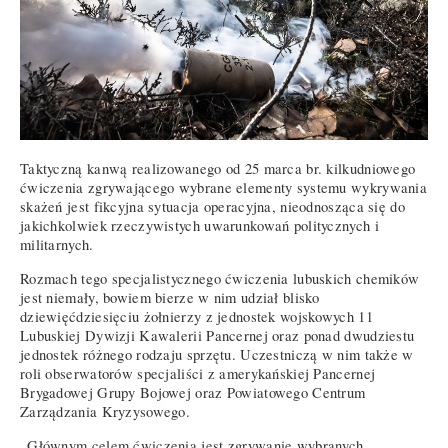
Taktyczną kanwą realizowanego od 25 marca br. kilkudniowego
ćwiczenia zgrywającego wybrane elementy systemu wykrywania
skażeń jest fikcyjna sytuacja operacyjna, nieodnosząca się do
jakichkolwiek rzeczywistych uwarunkowań politycznych i
militarnych.
Rozmach tego specjalistycznego ćwiczenia lubuskich chemików
jest niemały, bowiem bierze w nim udział blisko
dziewięćdziesięciu żołnierzy z jednostek wojskowych 11
Lubuskiej Dywizji Kawalerii Pancernej oraz ponad dwudziestu
jednostek różnego rodzaju sprzętu. Uczestniczą w nim także w
roli obserwatorów specjaliści z amerykańskiej Pancernej
Brygadowej Grupy Bojowej oraz Powiatowego Centrum
Zarządzania Kryzysowego.
„Głównym celem ćwiczenia jest zgrywanie wybranych