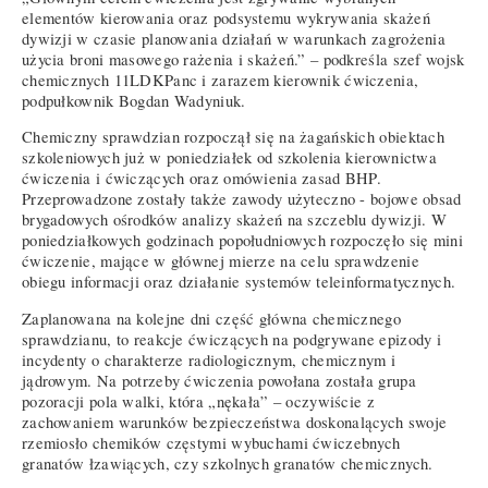
elementów kierowania oraz podsystemu wykrywania skażeń
dywizji w czasie planowania działań w warunkach zagrożenia
użycia broni masowego rażenia i skażeń.” – podkreśla szef wojsk
chemicznych 11LDKPanc i zarazem kierownik ćwiczenia,
podpułkownik Bogdan Wadyniuk.
Chemiczny sprawdzian rozpoczął się na żagańskich obiektach
szkoleniowych już w poniedziałek od szkolenia kierownictwa
ćwiczenia i ćwiczących oraz omówienia zasad BHP.
Przeprowadzone zostały także zawody użyteczno - bojowe obsad
brygadowych ośrodków analizy skażeń na szczeblu dywizji. W
poniedziałkowych godzinach popołudniowych rozpoczęło się mini
ćwiczenie, mające w głównej mierze na celu sprawdzenie
obiegu informacji oraz działanie systemów teleinformatycznych.
Zaplanowana na kolejne dni część główna chemicznego
sprawdzianu, to reakcje ćwiczących na podgrywane epizody i
incydenty o charakterze radiologicznym, chemicznym i
jądrowym. Na potrzeby ćwiczenia powołana została grupa
pozoracji pola walki, która „nękała” – oczywiście z
zachowaniem warunków bezpieczeństwa doskonalących swoje
rzemiosło chemików częstymi wybuchami ćwiczebnych
granatów łzawiących, czy szkolnych granatów chemicznych.