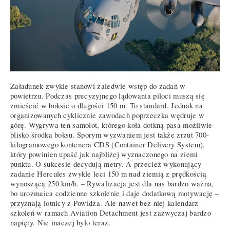
Załadunek zwykle stanowi zaledwie wstęp do zadań w
powietrzu. Podczas precyzyjnego lądowania piloci muszą się
zmieścić w boksie o długości 150 m. To standard. Jednak na
organizowanych cyklicznie zawodach poprzeczka wędruje w
górę. Wygrywa ten samolot, którego koła dotkną pasa możliwie
blisko środka boksu. Sporym wyzwaniem jest także zrzut 700-
kilogramowego kontenera CDS (Container Delivery System),
który powinien upaść jak najbliżej wyznaczonego na ziemi
punktu. O sukcesie decydują metry. A przecież wykonujący
zadanie Hercules zwykle leci 150 m nad ziemią z prędkością
wynoszącą 250 km/h. – Rywalizacja jest dla nas bardzo ważna,
bo urozmaica codzienne szkolenie i daje dodatkową motywację –
przyznają lotnicy z Powidza. Ale nawet bez niej kalendarz
szkoleń w ramach Aviation Detachment jest zazwyczaj bardzo
napięty. Nie inaczej było teraz.