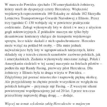
W marcu do Powidza zjechało 130 amerykańskich żołnierzy,
którzy mieli do dyspozycji cztery Herculesy. Większość
wojskowych reprezentowała 169 Eskadrę ze składu 182 Skrzydła
Lotnictwa Transportowego Gwardii Narodowej z Illinois. Przez
trzy tygodnie C-130 wzbijały się w powietrze praktycznie
codziennie. Załogi wykonywały loty w dzień i w nocy z użyciem
gogli noktowizyjnych. Z pokładów maszyn nie tylko były
desantowane kontenery służące do transportu wojskowego
sprzętu, lecz także skakali z nich spadochroniarze. Hercules
może wziąć na pokład 64 osoby. – Dla mnie jednak
najważniejsze były loty w ugrupowaniach taktycznych, które
składały się z trzech–czterech samolotów zarówno polskich, jak
i amerykańskich. Zadania wykonywały mieszane załogi, Polak i
Amerykanin siedzieli w tej samej maszynie na fotelach pilotów –
podkreśla mjr Randy Fasing, pierwszy pilot Herculesa. Dla
żołnierzy z Illinois była to druga wizyta w Powidzu. –
Zdążyliśmy już poznać miasteczko i naprawdę piękną okolicę.
Ale przyjeżdżamy tu chętnie przede wszystkim ze względu na
polskich kolegów – przyznaje mjr Fasing. – Z waszymi siłami
powietrznymi współpracujemy już od 20 lat. I przez ten czas
przeszliśmy naprawdę długą drogę... – dodaje.
Więcej na temat szkolenia załóg Herculesów w majowym