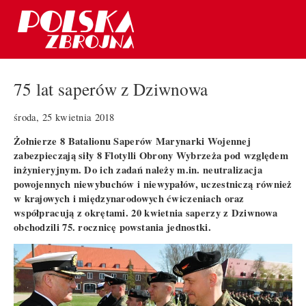
75 lat saperów z Dziwnowa
środa, 25 kwietnia 2018
Żołnierze 8 Batalionu Saperów Marynarki Wojennej
zabezpieczają siły 8 Flotylli Obrony Wybrzeża pod względem
inżynieryjnym. Do ich zadań należy m.in. neutralizacja
powojennych niewybuchów i niewypałów, uczestniczą również
w krajowych i międzynarodowych ćwiczeniach oraz
współpracują z okrętami. 20 kwietnia saperzy z Dziwnowa
obchodzili 75. rocznicę powstania jednostki.