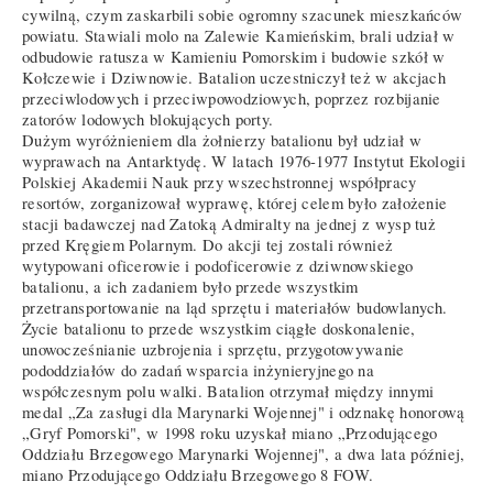
cywilną, czym zaskarbili sobie ogromny szacunek mieszkańców
powiatu. Stawiali molo na Zalewie Kamieńskim, brali udział w
odbudowie ratusza w Kamieniu Pomorskim i budowie szkół w
Kołczewie i Dziwnowie. Batalion uczestniczył też w akcjach
przeciwlodowych i przeciwpowodziowych, poprzez rozbijanie
zatorów lodowych blokujących porty.
Dużym wyróżnieniem dla żołnierzy batalionu był udział w
wyprawach na Antarktydę. W latach 1976-1977 Instytut Ekologii
Polskiej Akademii Nauk przy wszechstronnej współpracy
resortów, zorganizował wyprawę, której celem było założenie
stacji badawczej nad Zatoką Admiralty na jednej z wysp tuż
przed Kręgiem Polarnym. Do akcji tej zostali również
wytypowani oficerowie i podoficerowie z dziwnowskiego
batalionu, a ich zadaniem było przede wszystkim
przetransportowanie na ląd sprzętu i materiałów budowlanych.
Życie batalionu to przede wszystkim ciągłe doskonalenie,
unowocześnianie uzbrojenia i sprzętu, przygotowywanie
pododdziałów do zadań wsparcia inżynieryjnego na
współczesnym polu walki. Batalion otrzymał między innymi
medal „Za zasługi dla Marynarki Wojennej" i odznakę honorową
„Gryf Pomorski", w 1998 roku uzyskał miano „Przodującego
Oddziału Brzegowego Marynarki Wojennej", a dwa lata później,
miano Przodującego Oddziału Brzegowego 8 FOW.