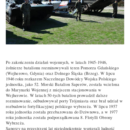
Po zakończeniu działań wojennych, w latach 1945-1946,
żołnierze batalionu rozminowywali teren Pomorza Gdańskiego
(Wejherowo, Gdynia) oraz Dolnego Śląska (Brzeg). W lipcu
1946 roku rozkazem Naczelnego Dowódcy Wojska Polskiego
jednostka, jako 52. Morski Batalion Saperów, została wcielona
do Marynarki Wojennej z miejscem stacjonowania w
Wejherowie. W latach 50-tych batalion prowadził dalsze
rozminowanie, odbudowywał porty Trójmiasta oraz brał udział w
rozbudowie fortyfikacyjnej polskiego wybrzeża. W lipcu 1957
roku jednostka została przebazowana do Dziwnowa, a w 1977
roku jednostka została podporządkowana 8. Flotylli Obrony
Wybrzeża.
Saperzy na przestrzeni lat niejednokrotnie wspierali ludność