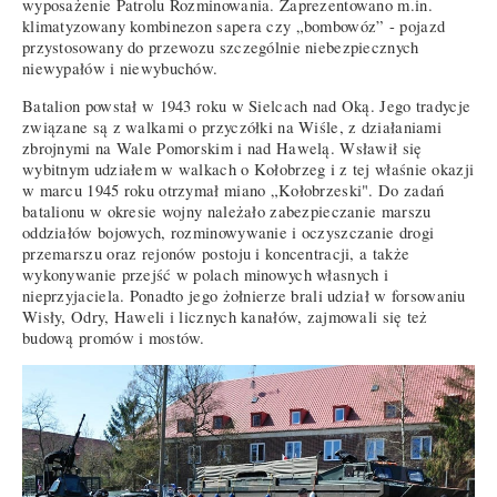
wyposażenie Patrolu Rozminowania. Zaprezentowano m.in.
klimatyzowany kombinezon sapera czy „bombowóz” - pojazd
przystosowany do przewozu szczególnie niebezpiecznych
niewypałów i niewybuchów.
Batalion powstał w 1943 roku w Sielcach nad Oką. Jego tradycje
związane są z walkami o przyczółki na Wiśle, z działaniami
zbrojnymi na Wale Pomorskim i nad Hawelą. Wsławił się
wybitnym udziałem w walkach o Kołobrzeg i z tej właśnie okazji
w marcu 1945 roku otrzymał miano „Kołobrzeski". Do zadań
batalionu w okresie wojny należało zabezpieczanie marszu
oddziałów bojowych, rozminowywanie i oczyszczanie drogi
przemarszu oraz rejonów postoju i koncentracji, a także
wykonywanie przejść w polach minowych własnych i
nieprzyjaciela. Ponadto jego żołnierze brali udział w forsowaniu
Wisły, Odry, Haweli i licznych kanałów, zajmowali się też
budową promów i mostów.