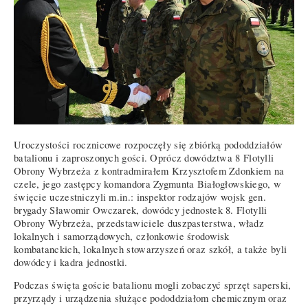
Uroczystości rocznicowe rozpoczęły się zbiórką pododdziałów
batalionu i zaproszonych gości. Oprócz dowództwa 8 Flotylli
Obrony Wybrzeża z kontradmirałem Krzysztofem Zdonkiem na
czele, jego zastępcy komandora Zygmunta Białogłowskiego, w
święcie uczestniczyli m.in.: inspektor rodzajów wojsk gen.
brygady Sławomir Owczarek, dowódcy jednostek 8. Flotylli
Obrony Wybrzeża, przedstawiciele duszpasterstwa, władz
lokalnych i samorządowych, członkowie środowisk
kombatanckich, lokalnych stowarzyszeń oraz szkół, a także byli
dowódcy i kadra jednostki.
Podczas święta goście batalionu mogli zobaczyć sprzęt saperski,
przyrządy i urządzenia służące pododdziałom chemicznym oraz