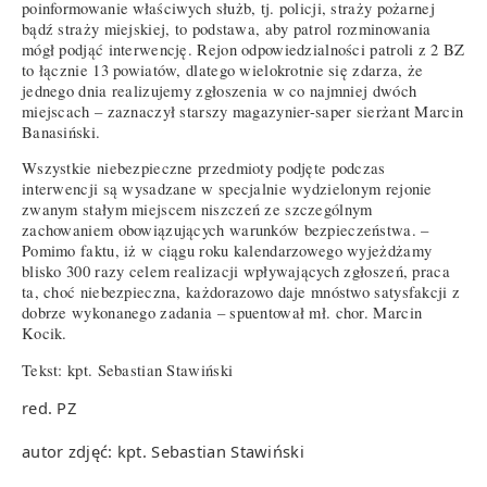
poinformowanie właściwych służb, tj. policji, straży pożarnej
bądź straży miejskiej, to podstawa, aby patrol rozminowania
mógł podjąć interwencję. Rejon odpowiedzialności patroli z 2 BZ
to łącznie 13 powiatów, dlatego wielokrotnie się zdarza, że
jednego dnia realizujemy zgłoszenia w co najmniej dwóch
miejscach – zaznaczył starszy magazynier-saper sierżant Marcin
Banasiński.
Wszystkie niebezpieczne przedmioty podjęte podczas
interwencji są wysadzane w specjalnie wydzielonym rejonie
zwanym stałym miejscem niszczeń ze szczególnym
zachowaniem obowiązujących warunków bezpieczeństwa. –
Pomimo faktu, iż w ciągu roku kalendarzowego wyjeżdżamy
blisko 300 razy celem realizacji wpływających zgłoszeń, praca
ta, choć niebezpieczna, każdorazowo daje mnóstwo satysfakcji z
dobrze wykonanego zadania – spuentował mł. chor. Marcin
Kocik.
Tekst: kpt. Sebastian Stawiński
red. PZ
autor zdjęć: kpt. Sebastian Stawiński