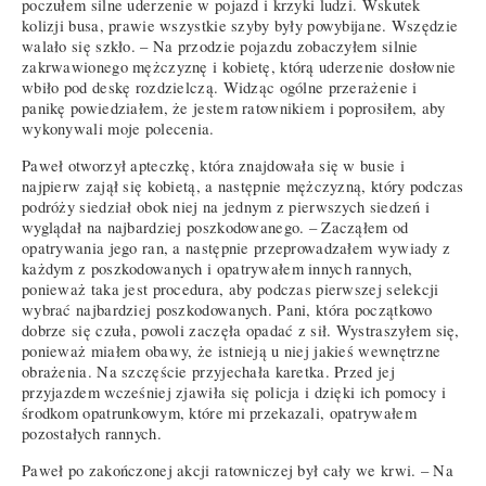
poczułem silne uderzenie w pojazd i krzyki ludzi. Wskutek
kolizji busa, prawie wszystkie szyby były powybijane. Wszędzie
walało się szkło. – Na przodzie pojazdu zobaczyłem silnie
zakrwawionego mężczyznę i kobietę, którą uderzenie dosłownie
wbiło pod deskę rozdzielczą. Widząc ogólne przerażenie i
panikę powiedziałem, że jestem ratownikiem i poprosiłem, aby
wykonywali moje polecenia.
Paweł otworzył apteczkę, która znajdowała się w busie i
najpierw zajął się kobietą, a następnie mężczyzną, który podczas
podróży siedział obok niej na jednym z pierwszych siedzeń i
wyglądał na najbardziej poszkodowanego. – Zacząłem od
opatrywania jego ran, a następnie przeprowadzałem wywiady z
każdym z poszkodowanych i opatrywałem innych rannych,
ponieważ taka jest procedura, aby podczas pierwszej selekcji
wybrać najbardziej poszkodowanych. Pani, która początkowo
dobrze się czuła, powoli zaczęła opadać z sił. Wystraszyłem się,
ponieważ miałem obawy, że istnieją u niej jakieś wewnętrzne
obrażenia. Na szczęście przyjechała karetka. Przed jej
przyjazdem wcześniej zjawiła się policja i dzięki ich pomocy i
środkom opatrunkowym, które mi przekazali, opatrywałem
pozostałych rannych.
Paweł po zakończonej akcji ratowniczej był cały we krwi. – Na