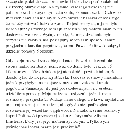
szczęście padał deszcz i w niewielki chociaż sposób udało mi
się trochę obmyć ciało. Na pytanie, dlaczego wcześniej nie
poinformował nikogo o tym zdarzeniu, skomentował: – Człowiek
w takich chwilach nie myśli o czymkolwiek innym oprócz tego,
że należy ratować ludzkie życie. To jest priorytet, a ja po tylu
latach służby i różnego rodzaju szkoleń w tej materii mam to już
dosłownie we krwi. Wydaje mi się, że moje działanie było
oczywiste i każdy z nas postąpiłby w ten sam sposób. Zanim
przyjechała karetka pogotowia, kapral Paweł Politowski zdążył
udzielić pomocy 5 osobom.
Gdy akcja ratownicza dobiegła końca, Paweł zadzwonił do
swojej małżonki Beaty, ponieważ do domu było jeszcze 15
kilometrów. – Nie chciałem jej niepokoić i powiedziałem, że
doszło tylko do niegroźnej stłuczki. Podczas rozmowy musiałem
jednak przybyłym na miejsce strażakom i załodze karetki
pogotowia tłumaczyć, ilu jest poszkodowanych i ilu osobom
udzieliłem pomocy. Moja małżonka usłyszała jednak moją
rozmowę i przyjechała. Widząc mnie całego we krwi, myślała ze
to ja najbardziej ucierpiałem, ale gdy do niej podbiegłem –
rozwiałem jej wszelkie wątpliwości. Na zakończenie rozmowy,
kapral Politowski przytoczył jeden z aforyzmów Alberta
Einsteina, który jest jego mottem życiowym: ,,Tylko życie
poświęcone innym, warte jest przeżycia".