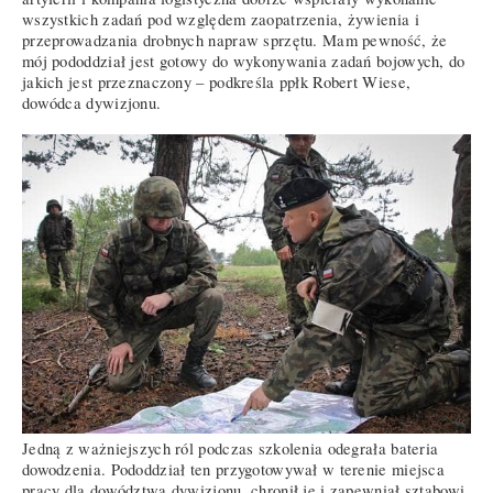
wszystkich zadań pod względem zaopatrzenia, żywienia i
przeprowadzania drobnych napraw sprzętu. Mam pewność, że
mój pododdział jest gotowy do wykonywania zadań bojowych, do
jakich jest przeznaczony – podkreśla ppłk Robert Wiese,
dowódca dywizjonu.
Jedną z ważniejszych ról podczas szkolenia odegrała bateria
dowodzenia. Pododdział ten przygotowywał w terenie miejsca
pracy dla dowództwa dywizjonu, chronił je i zapewniał sztabowi