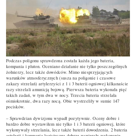
Podczas poligonu sprawdzona została każda jego bateria,
kompania i pluton. Oceniano działanie nie tylko poszczególnych
żołnierzy, lecz także dowódców. Mimo niesprzyjających
warunków atmosferycznych (susza na poligonie i czasowe
zakazy strzelań) artylerzyści z 1 i 3 baterii ogniowej kilkanaście
razy strzelali amunicją bojową. Pierwsza bateria wykonała pięć
takich zadań, w tym dwa w nocy. Trzecia bateria strzelała
ośmiokrotnie, dwa razy nocą. Obie wystrzeliły w sumie 147
pocisków.
– Sprawdzian dywizjonu wypadł pozytywnie. Oceny dobre i
bardzo dobre wystawiłem nie tylko 1 i 3 baterii ogniowej, które
wykonywały strzelania, lecz także baterii dowodzenia. 2 bateria
artylerii i kompania logistyczna dobrze wspierały wykonanie