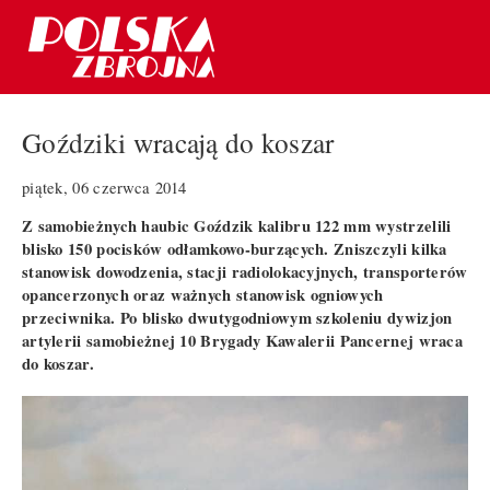
Goździki wracają do koszar
piątek, 06 czerwca 2014
Z samobieżnych haubic Goździk kalibru 122 mm wystrzelili
blisko 150 pocisków odłamkowo-burzących. Zniszczyli kilka
stanowisk dowodzenia, stacji radiolokacyjnych, transporterów
opancerzonych oraz ważnych stanowisk ogniowych
przeciwnika. Po blisko dwutygodniowym szkoleniu dywizjon
artylerii samobieżnej 10 Brygady Kawalerii Pancernej wraca
do koszar.