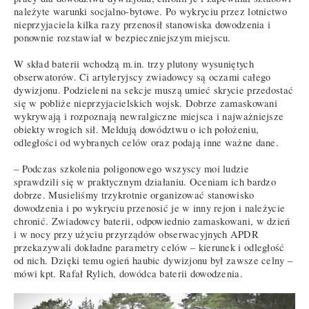
należyte warunki socjalno-bytowe. Po wykryciu przez lotnictwo
nieprzyjaciela kilka razy przenosił stanowiska dowodzenia i
ponownie rozstawiał w bezpieczniejszym miejscu.
W skład baterii wchodzą m.in. trzy plutony wysuniętych
obserwatorów. Ci artyleryjscy zwiadowcy są oczami całego
dywizjonu. Podzieleni na sekcje muszą umieć skrycie przedostać
się w pobliże nieprzyjacielskich wojsk. Dobrze zamaskowani
wykrywają i rozpoznają newralgiczne miejsca i najważniejsze
obiekty wrogich sił. Meldują dowództwu o ich położeniu,
odległości od wybranych celów oraz podają inne ważne dane.
– Podczas szkolenia poligonowego wszyscy moi ludzie
sprawdzili się w praktycznym działaniu. Oceniam ich bardzo
dobrze. Musieliśmy trzykrotnie organizować stanowisko
dowodzenia i po wykryciu przenosić je w inny rejon i należycie
chronić. Zwiadowcy baterii, odpowiednio zamaskowani, w dzień
i w nocy przy użyciu przyrządów obserwacyjnych APDR
przekazywali dokładne parametry celów – kierunek i odległość
od nich. Dzięki temu ogień haubic dywizjonu był zawsze celny –
mówi kpt. Rafał Rylich, dowódca baterii dowodzenia.