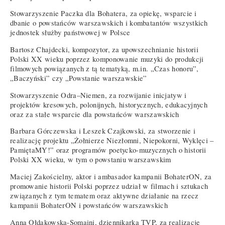
Stowarzyszenie Paczka dla Bohatera, za opiekę, wsparcie i
dbanie o powstańców warszawskich i kombatantów wszystkich
jednostek służby państwowej w Polsce
Bartosz Chajdecki, kompozytor, za upowszechnianie historii
Polski XX wieku poprzez komponowanie muzyki do produkcji
filmowych powiązanych z tą tematyką, m.in. „Czas honoru”,
„Baczyński” czy „Powstanie warszawskie”
Stowarzyszenie Odra–Niemen, za rozwijanie inicjatyw i
projektów kresowych, polonijnych, historycznych, edukacyjnych
oraz za stałe wsparcie dla powstańców warszawskich
Barbara Górczewska i Leszek Czajkowski, za stworzenie i
realizację projektu „Żołnierze Niezłomni, Niepokorni, Wyklęci –
PamiętaMY!” oraz programów poetycko-muzycznych o historii
Polski XX wieku, w tym o powstaniu warszawskim
Maciej Zakościelny, aktor i ambasador kampanii BohaterON, za
promowanie historii Polski poprzez udział w filmach i sztukach
związanych z tym tematem oraz aktywne działanie na rzecz
kampanii BohaterON i powstańców warszawskich
Anna Ołdakowska-Somaini, dziennikarka TVP, za realizację