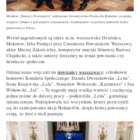
Medalem „Dumni z Powstańców” odznaczono Stowarzyszenie Paczka dla Bohatera, za opiekę,
wsparcie i dbanie o powstańców warszawskich i kombatantów wszystkich jednostek służby
państwowej w Polsce.
Wśród nagrodzonych są także m.in. warszawska Dzielnica
Mokotów, Izba Pamięci przy Cmentarzu Powstańców Warszawy,
aktor Maciej Zakościelny, kompozytor muzyki filmowej Bartosz
Chajdecki, a także autorzy literatury na temat powstania czy
działacze społeczni.
Odznaczenia wręczali im
powstańcy warszawscy
, członkowie
honorowi Komitetu Społecznego: Danuta Dworakowska
„
Lena”,
Irena Krajewska
„
Lala”, Stanisław Wołczaski „Kazimierz” i Jan
Witkowski „Jaś”. – Te nagrody mają wielką wartość i zachęcają
jednocześnie do dalszej pracy – podkreśliła
„
Lena”, gratulując
odznaczonym. Podziękowała też wszystkim, którzy przyczynili
się do zainicjowania akcji BohaterOn, dzięki której powstańcy
czują, że ktoś o nich pamięta.