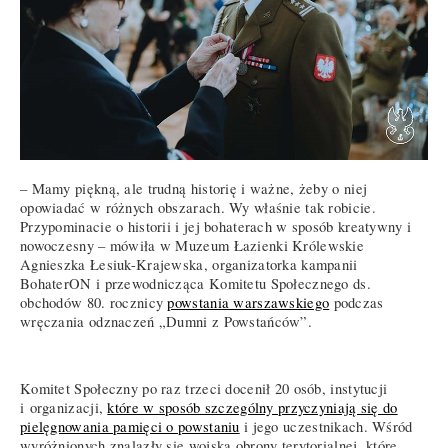
– Mamy piękną, ale trudną historię i ważne, żeby o niej
opowiadać w różnych obszarach. Wy właśnie tak robicie.
Przypominacie o historii i jej bohaterach w sposób kreatywny i
nowoczesny – mówiła w Muzeum Łazienki Królewskie
Agnieszka Łesiuk-Krajewska, organizatorka kampanii
BohaterON i przewodnicząca Komitetu Społecznego ds.
obchodów 80. rocznicy
powstania warszawskiego
podczas
wręczania odznaczeń „Dumni z Powstańców”.
Komitet Społeczny po raz trzeci docenił 20 osób, instytucji
i organizacji,
które w sposób szczególny przyczyniają się do
pielęgnowania pamięci o powstaniu
i jego uczestnikach. Wśród
wyróżnionych znalazły się wojska obrony terytorialnej, które