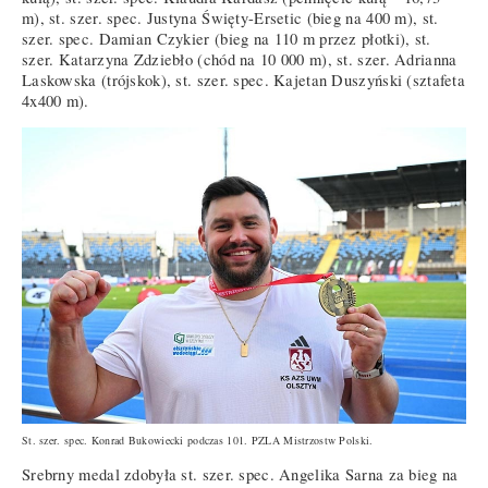
m), st. szer. spec. Justyna Święty-Ersetic (bieg na 400 m), st.
szer. spec. Damian Czykier (bieg na 110 m przez płotki), st.
szer. Katarzyna Zdziebło (chód na 10 000 m), st. szer. Adrianna
Laskowska (trójskok), st. szer. spec. Kajetan Duszyński (sztafeta
4x400 m).
St. szer. spec. Konrad Bukowiecki podczas 101. PZLA Mistrzostw Polski.
Srebrny medal zdobyła st. szer. spec. Angelika Sarna za bieg na