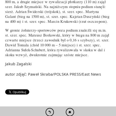
800 m, a drugie miejsce w rywalizacji płotkarzy (110 m) zajął
szer. Jakub Szymański. Na najniższym stopniu podium stanęli:
sierż. Adrian Świderski (trójskok), st. szer. spec. Martyna
Galant (bieg na 1500 m), st. szer. spec. Kajetan Duszyński (bieg
na 400 m) i st. szer. spec. Marcin Krukowski (rzut oszczepem).
W gronie żołnierzy-sportowców poza podium znaleźli się m.in.
st. szer. spec. Mateusz Borkowski, który w biegu na 800 m zajął
czwarte miejsce (trzeci zawodnik był o 0,16 s szybszy), st. szer.
Dawid Tomala (chód 10 000 m – 5 miejsce) i st. szer. spec.
Adrianna Sułek-Schubert, która rywalizowała w skoku w dal i
skoku wzwyż, dwukrotnie zajmując szóste miejsce.
Jakub Zagalski
autor zdjęć: Paweł Skraba/POLSKA PRESS/East News