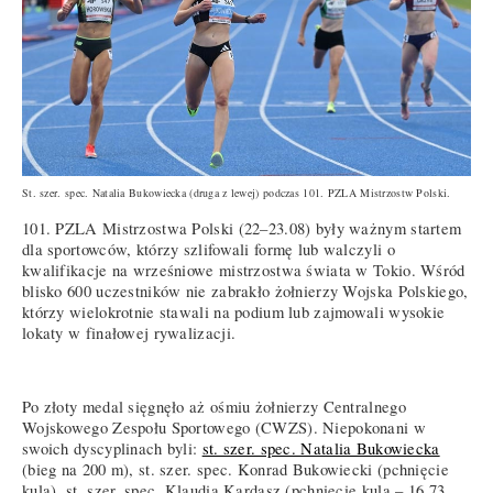
St. szer. spec. Natalia Bukowiecka (druga z lewej) podczas 101. PZLA Mistrzostw Polski.
101. PZLA Mistrzostwa Polski (22–23.08) były ważnym startem
dla sportowców, którzy szlifowali formę lub walczyli o
kwalifikacje na wrześniowe mistrzostwa świata w Tokio. Wśród
blisko 600 uczestników nie zabrakło żołnierzy Wojska Polskiego,
którzy wielokrotnie stawali na podium lub zajmowali wysokie
lokaty w finałowej rywalizacji.
Po złoty medal sięgnęło aż ośmiu żołnierzy Centralnego
Wojskowego Zespołu Sportowego (CWZS). Niepokonani w
swoich dyscyplinach byli:
st. szer. spec. Natalia Bukowiecka
(bieg na 200 m), st. szer. spec. Konrad Bukowiecki (pchnięcie
kulą), st. szer. spec. Klaudia Kardasz (pchnięcie kulą – 16,73