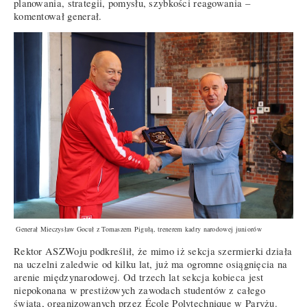
planowania, strategii, pomysłu, szybkości reagowania –
komentował generał.
Generał Mieczysław Gocuł z Tomaszem Pigułą, trenerem kadry narodowej juniorów
Rektor ASZWoju podkreślił, że mimo iż sekcja szermierki działa
na uczelni zaledwie od kilku lat, już ma ogromne osiągnięcia na
arenie międzynarodowej. Od trzech lat sekcja kobieca jest
niepokonana w prestiżowych zawodach studentów z całego
świata, organizowanych przez École Polytechnique w Paryżu.