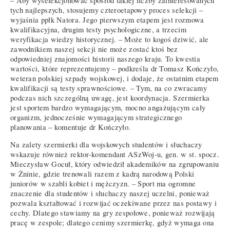
– Aby wyselekcjonować spośród takiej liczby zainteresowanych
tych najlepszych, stosujemy czteroetapowy proces selekcji –
wyjaśnia ppłk Natora. Jego pierwszym etapem jest rozmowa
kwalifikacyjna, drugim testy psychologiczne, a trzecim
weryfikacja wiedzy historycznej. – Może to kogoś dziwić, ale
zawodnikiem naszej sekcji nie może zostać ktoś bez
odpowiedniej znajomości historii naszego kraju. To kwestia
wartości, które reprezentujemy – podkreśla dr Tomasz Kończyło,
weteran polskiej szpady wojskowej, i dodaje, że ostatnim etapem
kwalifikacji są testy sprawnościowe. – Tym, na co zwracamy
podczas nich szczególną uwagę, jest koordynacja. Szermierka
jest sportem bardzo wymagającym, mocno angażującym cały
organizm, jednocześnie wymagającym strategicznego
planowania – komentuje dr Kończyło.
Na zalety szermierki dla wojskowych studentów i słuchaczy
wskazuje również rektor-komendant ASzWoj-u, gen. w st. spocz.
Mieczysław Gocuł, który odwiedził akademików na zgrupowaniu
w Żninie, gdzie trenowali razem z kadrą narodową Polski
juniorów w szabli kobiet i mężczyzn. – Sport ma ogromne
znaczenie dla studentów i słuchaczy naszej uczelni, ponieważ
pozwala kształtować i rozwijać oczekiwane przez nas postawy i
cechy. Dlatego stawiamy na gry zespołowe, ponieważ rozwijają
pracę w zespole; dlatego cenimy szermierkę, gdyż wymaga ona