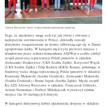
Generał Mieczysław Gocuł z kadrą trenerską reprezentacji narodowej
Tego, że akademicy mogą walczyć jak równi z równym z
najlepszymi szermierzami w Polsce, dowiodły zawody
drużynowe zorganizowane na koniec odbywającego się w Żninie
zgrupowania kadry. W kategorii mężczyzn pierwsze miejsce i
ufundowane przez rektora-komendanta ASZWoj-u szable zdobył
zespół pierwszej reprezentacji Polski juniorów w składzie:
Aleksander Denkiewicz (UKS Szabla Ząbki), Krzysztof Więch
(UKS Szabla Ząbki) i Filip Radoch (KKSz Konin), pokonując w
finałowej walce drugą reprezentację Polski juniorów w składzie:
Konstanty Makowski (Szabla Grodzisk), Aleksander Makowski
(Szabla Grodzisk) i Bruno Szpak (Szabla Ząbki). Męski zespół
Ku AZS ASzwoj Warszawa w składzie: Franciszek Zabłocki,
Artiom Siemonian i Norbert Mikołajczuk wywalczył siódme
miejsce (na 16 startujących drużyn).
W kategorii drużynowej kobiet akademicka drużyna w składzie: