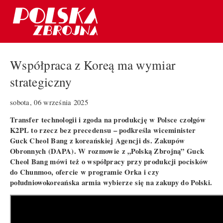
Współpraca z Koreą ma wymiar
strategiczny
sobota, 06 września 2025
Transfer technologii i zgoda na produkcję w Polsce czołgów
K2PL to rzecz bez precedensu – podkreśla wiceminister
Guck Cheol Bang z koreańskiej Agencji ds. Zakupów
Obronnych (DAPA). W rozmowie z „Polską Zbrojną” Guck
Cheol Bang mówi też o współpracy przy produkcji pocisków
do Chunmoo, ofercie w programie Orka i czy
południowokoreańska armia wybierze się na zakupy do Polski.