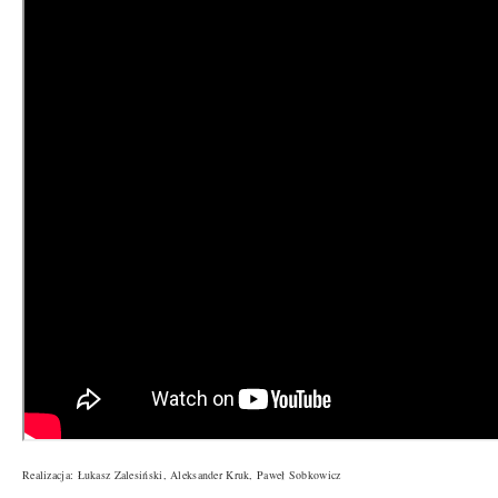
Realizacja: Łukasz Zalesiński, Aleksander Kruk, Paweł Sobkowicz