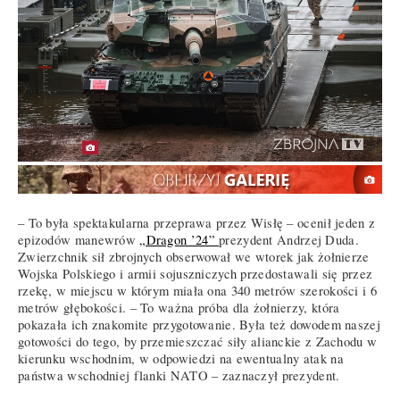
– To była spektakularna przeprawa przez Wisłę – ocenił jeden z
epizodów manewrów
„Dragon ’24”
prezydent Andrzej Duda.
Zwierzchnik sił zbrojnych obserwował we wtorek jak żołnierze
Wojska Polskiego i armii sojuszniczych przedostawali się przez
rzekę, w miejscu w którym miała ona 340 metrów szerokości i 6
metrów głębokości. – To ważna próba dla żołnierzy, która
pokazała ich znakomite przygotowanie. Była też dowodem naszej
gotowości do tego, by przemieszczać siły alianckie z Zachodu w
kierunku wschodnim, w odpowiedzi na ewentualny atak na
państwa wschodniej flanki NATO – zaznaczył prezydent.