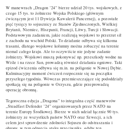
W manewrach „Dragon ’24” bierze udział 20 tys. wojskowych, z
czego 15 tys. to żołnierze Wojska Polskiego (głównym
ćwiczącym jest 11 Dywizja Kawalerii Pancernej), a pozostałe
pięć tysięcy to sojusznicy ze Stanów Zjednoczonych, Wielkiej
Brytanii, Niemiec, Hiszpanii, Francji, Litwy, Turcji i Słowacji.
Podstawowym zadaniem, jakie realizują wojskowi to przerzut sił
z zachodu na wschód Polski. To działanie odbywa się kilkoma
trasami, dlatego wojskowe kolumny można zobaczyć na terenie
niemal całego kraju. Ale to oczywiście nie jedyne zadanie
żołnierzy. Wojskowi muszą pokonywać np. przeszkody wodne na
Wiśle i na rzece San, prowadzą również działania ogniowe. Taki
epizod ćwiczenia odbywa się m.in. na poligonie w Nowej Dębie.
Kulminacyjny moment ćwiczeń rozpocznie się na początku
przyszłego tygodnia. Wówczas przemieszczające się pododdziały
spotkają się na poligonie w Orzyszu, gdzie przeprowadzą
operację obronną.
Tegoroczna edycja „Dragona” to integralna część manewrów
„Steadfast Defender ’24” organizowanych przez NATO na
terenie Europy Środkowej. Bierze w nich udział łącznie 90 tys.
żołnierzy ze wszystkich państw NATO oraz Szwecji, a ich
celem jest sprawdzenie zdolności Sojuszu do odstraszania i
obrony, w tym odparcia ataku przeciwnika, gdyby ten