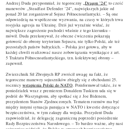
Andrzej Duda przypomniał, że tegoroczny
„Dragon ’24”
to cześć
manewrów „Steadfast Defender ’24”, największych jakie od
ponad 20 lat zorganizował Sojusz Północnoatlantycki. – Są one
odpowiedzią na współczesne wyzwania, na czasy w których trwa
rosyjska agresja na Ukrainę. Dziś już wyraźnie widać, że
największe zagrożenie pochodzi właśnie z tego kierunku –
mówił. Duda przekonywał, że obecne ćwiczenia pokazują
gotowość do obrony terytorium Sojuszu, nie tylko Polski, ale też
pozostałych państw bałtyckich. – Polska jest gotowa, aby w
każdej chwili realizować nasze zobowiązania wynikające z art.
5 Traktatu Północnoatlantyckiego, tzn. kolektywnej obrony –
zapewnił.
Zwierzchnik Sił Zbrojnych RP zwrócił uwagę na fakt, że
tegoroczne manewry sojuszników zbiegły się z obchodami 25.
rocznicy
wstąpienia Polski do NATO
. Poinformował także, że w
poniedziałek wraz z premierem Donaldem Tuskiem uda się w
podróż do Waszyngtonu, aby spotkać się z Joe Bidenem,
prezydentem Stanów Zjednoczonych. Tematem rozmów ma być
między innymi sytuacja panująca w NATO i kwestie dotyczące
bezpieczeństwa, w tym zakupy dla wojska. Prezydent Duda
zapowiedział, że delegację zagraniczną poprzedzi posiedzenie
Rady Bezpieczeństwa Narodowego. – To bardzo ważne, aby nasi
sojusznicy widzieli, że Polska w sprawach bezpieczeństwa