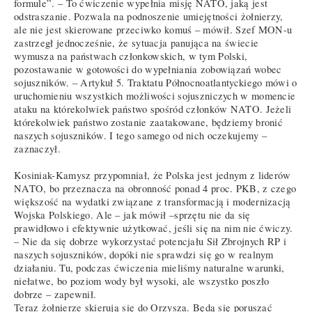
formule”. – To ćwiczenie wypełnia misję NATO, jaką jest
odstraszanie. Pozwala na podnoszenie umiejętności żołnierzy,
ale nie jest skierowane przeciwko komuś – mówił. Szef MON-u
zastrzegł jednocześnie, że sytuacja panująca na świecie
wymusza na państwach członkowskich, w tym Polski,
pozostawanie w gotowości do wypełniania zobowiązań wobec
sojuszników. – Artykuł 5. Traktatu Północnoatlantyckiego mówi o
uruchomieniu wszystkich możliwości sojuszniczych w momencie
ataku na którekolwiek państwo spośród członków NATO. Jeżeli
którekolwiek państwo zostanie zaatakowane, będziemy bronić
naszych sojuszników. I tego samego od nich oczekujemy –
zaznaczył.
Kosiniak-Kamysz przypomniał, że Polska jest jednym z liderów
NATO, bo przeznacza na obronność ponad 4 proc. PKB, z czego
większość na wydatki związane z transformacją i modernizacją
Wojska Polskiego. Ale – jak mówił –sprzętu nie da się
prawidłowo i efektywnie użytkować, jeśli się na nim nie ćwiczy.
– Nie da się dobrze wykorzystać potencjału Sił Zbrojnych RP i
naszych sojuszników, dopóki nie sprawdzi się go w realnym
działaniu. Tu, podczas ćwiczenia mieliśmy naturalne warunki,
niełatwe, bo poziom wody był wysoki, ale wszystko poszło
dobrze – zapewnił.
Teraz żołnierze skierują się do Orzysza. Będą się poruszać