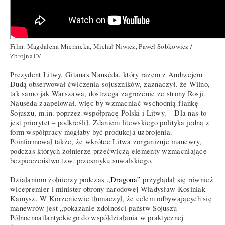
Film: Magdalena Miernicka, Michał Niwicz, Paweł Sobkowicz /
ZbrojnaTV
Prezydent Litwy, Gitanas Nausėda, który razem z Andrzejem
Dudą obserwował ćwiczenia sojuszników, zaznaczył, że Wilno,
tak samo jak Warszawa, dostrzega zagrożenie ze strony Rosji.
Nausėda zaapelował, więc by wzmacniać wschodnią flankę
Sojuszu, m.in. poprzez współpracę Polski i Litwy. – Dla nas to
jest priorytet – podkreślił. Zdaniem litewskiego polityka jedną z
form współpracy mogłaby być produkcja uzbrojenia.
Poinformował także, że wkrótce Litwa zorganizuje manewry,
podczas których żołnierze przećwiczą elementy wzmacniające
bezpieczeństwo tzw. przesmyku suwalskiego.
Działaniom żołnierzy podczas
„Dragona”
przyglądał się również
wicepremier i minister obrony narodowej Władysław Kosiniak-
Kamysz. W Korzeniewie tłumaczył, że celem odbywających się
manewrów jest „pokazanie zdolności państw Sojuszu
Północnoatlantyckiego do współdziałania w praktycznej