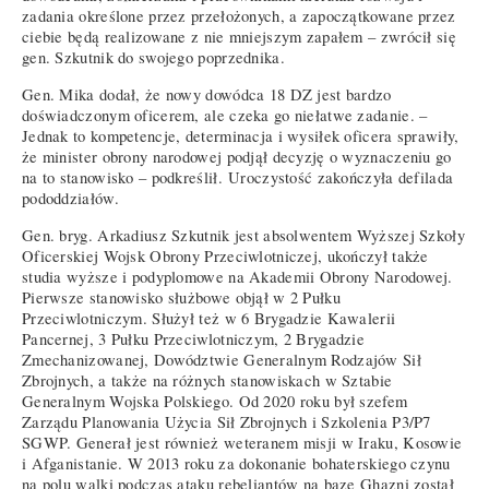
zadania określone przez przełożonych, a zapoczątkowane przez
ciebie będą realizowane z nie mniejszym zapałem – zwrócił się
gen. Szkutnik do swojego poprzednika.
Gen. Mika dodał, że nowy dowódca 18 DZ jest bardzo
doświadczonym oficerem, ale czeka go niełatwe zadanie. –
Jednak to kompetencje, determinacja i wysiłek oficera sprawiły,
że minister obrony narodowej podjął decyzję o wyznaczeniu go
na to stanowisko – podkreślił. Uroczystość zakończyła defilada
pododdziałów.
Gen. bryg. Arkadiusz Szkutnik jest absolwentem Wyższej Szkoły
Oficerskiej Wojsk Obrony Przeciwlotniczej, ukończył także
studia wyższe i podyplomowe na Akademii Obrony Narodowej.
Pierwsze stanowisko służbowe objął w 2 Pułku
Przeciwlotniczym. Służył też w 6 Brygadzie Kawalerii
Pancernej, 3 Pułku Przeciwlotniczym, 2 Brygadzie
Zmechanizowanej, Dowództwie Generalnym Rodzajów Sił
Zbrojnych, a także na różnych stanowiskach w Sztabie
Generalnym Wojska Polskiego. Od 2020 roku był szefem
Zarządu Planowania Użycia Sił Zbrojnych i Szkolenia P3/P7
SGWP. Generał jest również weteranem misji w Iraku, Kosowie
i Afganistanie. W 2013 roku za dokonanie bohaterskiego czynu
na polu walki podczas ataku rebeliantów na bazę Ghazni został