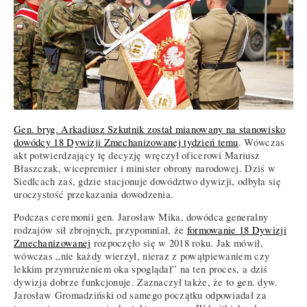
Gen. bryg. Arkadiusz Szkutnik został mianowany na stanowisko
dowódcy 18 Dywizji Zmechanizowanej tydzień temu
. Wówczas
akt potwierdzający tę decyzję wręczył oficerowi Mariusz
Błaszczak, wicepremier i minister obrony narodowej. Dziś w
Siedlcach zaś, gdzie stacjonuje dowództwo dywizji, odbyła się
uroczystość przekazania dowodzenia.
Podczas ceremonii gen. Jarosław Mika, dowódca generalny
rodzajów sił zbrojnych, przypomniał, że
formowanie 18 Dywizji
Zmechanizowanej
rozpoczęło się w 2018 roku. Jak mówił,
wówczas „nie każdy wierzył, nieraz z powątpiewaniem czy
lekkim przymrużeniem oka spoglądał” na ten proces, a dziś
dywizja dobrze funkcjonuje. Zaznaczył także, że to gen. dyw.
Jarosław Gromadziński od samego początku odpowiadał za