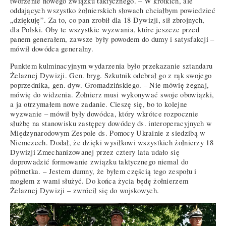
tworzenie nowego związku taktycznego. – W krótkich, ale
oddających wszystko żołnierskich słowach chciałbym powiedzieć
„dziękuję”. Za to, co pan zrobił dla 18 Dywizji, sił zbrojnych,
dla Polski. Oby te wszystkie wyzwania, które jeszcze przed
panem generałem, zawsze były powodem do dumy i satysfakcji –
mówił dowódca generalny.
Punktem kulminacyjnym wydarzenia było przekazanie sztandaru
Żelaznej Dywizji. Gen. bryg. Szkutnik odebrał go z rąk swojego
poprzednika, gen. dyw. Gromadzińskiego. – Nie mówię żegnaj,
mówię do widzenia. Żołnierz musi wykonywać swoje obowiązki,
a ja otrzymałem nowe zadanie. Cieszę się, bo to kolejne
wyzwanie – mówił były dowódca, który wkrótce rozpocznie
służbę na stanowisku zastępcy dowódcy ds. interoperacyjnych w
Międzynarodowym Zespole ds. Pomocy Ukrainie z siedzibą w
Niemczech. Dodał, że dzięki wysiłkowi wszystkich żołnierzy 18
Dywizji Zmechanizowanej przez cztery lata udało się
doprowadzić formowanie związku taktycznego niemal do
półmetka. – Jestem dumny, że byłem częścią tego zespołu i
mogłem z wami służyć. Do końca życia będę żołnierzem
Żelaznej Dywizji – zwrócił się do wojskowych.