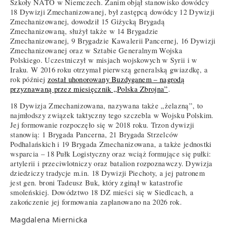
Szkoły NATO w Niemczech. Zanim objął stanowisko dowódcy
18 Dywizji Zmechanizowanej, był zastępcą dowódcy 12 Dywizji
Zmechanizowanej, dowodził 15 Giżycką Brygadą
Zmechanizowaną, służył także w 14 Brygadzie
Zmechanizowanej, 9 Brygadzie Kawalerii Pancernej, 16 Dywizji
Zmechanizowanej oraz w Sztabie Generalnym Wojska
Polskiego. Uczestniczył w misjach wojskowych w Syrii i w
Iraku. W 2016 roku otrzymał pierwszą generalską gwiazdkę, a
rok później
został uhonorowany Buzdyganem – nagrodą
przyznawaną przez miesięcznik „Polska Zbrojna”
.
18 Dywizja Zmechanizowana, nazywana także „żelazną”, to
najmłodszy związek taktyczny tego szczebla w Wojsku Polskim.
Jej formowanie rozpoczęło się w 2018 roku. Trzon dywizji
stanowią: 1 Brygada Pancerna, 21 Brygada Strzelców
Podhalańskich i 19 Brygada Zmechanizowana, a także jednostki
wsparcia – 18 Pułk Logistyczny oraz wciąż formujące się pułki:
artylerii i przeciwlotniczy oraz batalion rozpoznawczy. Dywizja
dziedziczy tradycje m.in. 18 Dywizji Piechoty, a jej patronem
jest gen. broni Tadeusz Buk, który zginął w katastrofie
smoleńskiej. Dowództwo 18 DZ mieści się w Siedlcach, a
zakończenie jej formowania zaplanowano na 2026 rok.
Magdalena Miernicka