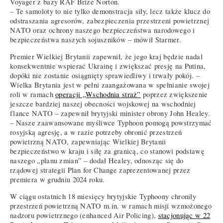
Voyager z bazy RAF Brize Norton.
– Te samoloty to nie tylko demonstracja siły, lecz także klucz do
odstraszania agresorów, zabezpieczenia przestrzeni powietrznej
NATO oraz ochrony naszego bezpieczeństwa narodowego i
bezpieczeństwa naszych sojuszników – mówił Starmer.
Premier Wielkiej Brytanii zapewnił, że jego kraj będzie nadal
konsekwentnie wspierać Ukrainę i zwiększać presję na Putina,
dopóki nie zostanie osiągnięty sprawiedliwy i trwały pokój. –
Wielka Brytania jest w pełni zaangażowana w spełnianie swojej
roli w ramach
operacji „Wschodnia straż”
poprzez zwiększenie
jeszcze bardziej naszej obecności wojskowej na wschodniej
flance NATO – zapewnił brytyjski minister obrony John Healey.
– Nasze zaawansowane myśliwce Typhoon pomogą powstrzymać
rosyjską agresję, a w razie potrzeby obronić przestrzeń
powietrzną NATO, zapewniając Wielkiej Brytanii
bezpieczeństwo w kraju i siłę za granicą, co stanowi podstawę
naszego „planu zmian” – dodał Healey, odnosząc się do
rządowej strategii Plan for Change zaprezentowanej przez
premiera w grudniu 2024 roku.
W ciągu ostatnich 18 miesięcy brytyjskie Typhoony chroniły
przestrzeń powietrzną NATO m.in. w ramach misji wzmożonego
nadzoru powietrznego (enhanced Air Policing),
stacjonując w 22