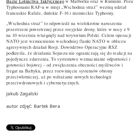
Bazie Lotnictwa Taktycznego
w Malborku oraz w Rumunii. Poza
Typhoonami RAF-u w misji „Wschodnia straż” wezmą udział
francuskie Rafale, duńskie F-16 i niemieckie Typhoony.
„Wschodnia straż” to odpowiedź na wielokrotne naruszenia
przestrzeni powietrznej przez rosyjskie drony, które w nocy z 9
na 10 września wtargnęły nad terytorium Polski. Celem operacji
NATO jest wzmocnienie wschodniej flanki NATO w obliczu
agresywnych działań Rosji. Dowództwo Operacyjne RSZ
podkreśla, że działania Sojuszu nie ograniczają się do reakcji na
pojedyncze zdarzenia. To systemowe wzmacnianie odporności i
gotowości bojowej – od zwiększenia obecności myśliwców i
fregat na Bałtyku, przez rozwinięcie systemów obrony
przeciwlotniczej, aż po wdrażanie nowych technologii
przeciwdronowych i cybernetycznych.
Jakub Zagalski
autor zdjęć: Bartek Bera