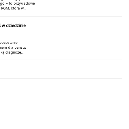
ego – to przykładowe
PGM, która w...
 w dziedzinie
 pozostanie
iem dla państw i
ką diagnozę...