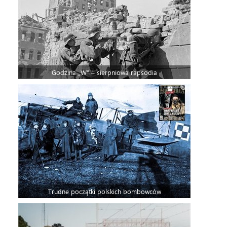
Godzina „W” – sierpniowa rapsodia
Trudne początki polskich bombowców