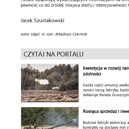
pewność co do źródeł, miejsca startu i intencjonalności 
Jacek Szustakowski
autor zdjęć: st. szer. Arkadiusz Czernicki
CZYTAJ NA PORTALU
Inwestycja w rozwój na
zdolności
Każda część amunicji wielko
opuści naszą fabrykę, będz
deklaruje Renata Gruszczyń
Rosnąca sprzedaż i inwe
Budowa fabryki elaboracji 
kontrakty na dostawy min sy