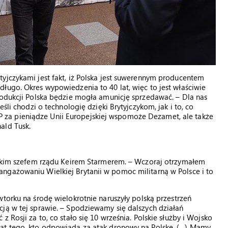
yjczykami jest fakt, iż Polska jest suwerennym producentem
ługo. Okres wypowiedzenia to 40 lat, więc to jest właściwie
rodukcji Polska będzie mogła amunicję sprzedawać. – Dla nas
śli chodzi o technologię dzięki Brytyjczykom, jak i to, co
za pieniądze Unii Europejskiej wspomoże Dezamet, ale także
ald Tusk.
yjskim szefem rządu Keirem Starmerem. – Wczoraj otrzymałem
ngażowaniu Wielkiej Brytanii w pomoc militarną w Polsce i to
 wtorku na środę wielokrotnie naruszyły polską przestrzeń
ją w tej sprawie. – Spodziewamy się dalszych działań
 Rosji za to, co stało się 10 września. Polskie służby i Wojsko
mat tego, kto odpowiada za atak dronowy na Polskę. (…) Mamy