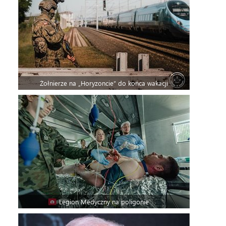
Żołnierze na „Horyzoncie” do końca wakacji
Legion Medyczny na poligonie