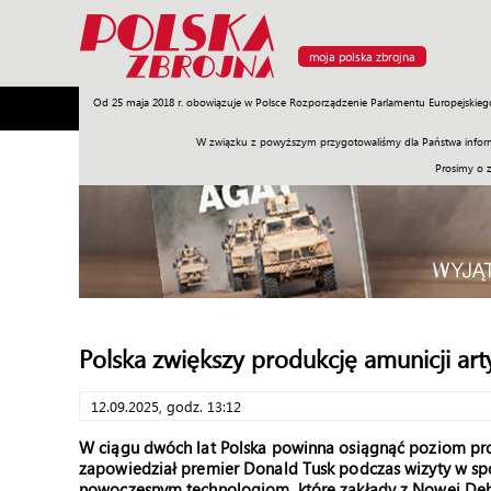
moja polska zbrojna
Od 25 maja 2018 r. obowiązuje w Polsce Rozporządzenie Parlamentu Europejskieg
Armia
Poligon
Sprzęt
Misje
Polityka
Prawo
W związku z powyższym przygotowaliśmy dla Państwa inform
Prosimy o 
Polska zwiększy produkcję amunicji arty
12.09.2025, godz. 13:12
W ciągu dwóch lat Polska powinna osiągnąć poziom prod
zapowiedział premier Donald Tusk podczas wizyty w sp
nowoczesnym technologiom, które zakłady z Nowej Dęby