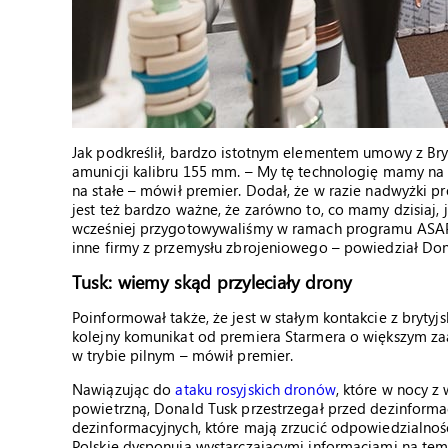
Jak podkreślił, bardzo istotnym elementem umowy z Bryt
amunicji kalibru 155 mm. – My tę technologię mamy na d
na stałe – mówił premier. Dodał, że w razie nadwyżki p
jest też bardzo ważne, że zarówno to, co mamy dzisiaj, je
wcześniej przygotowywaliśmy w ramach programu ASAP 
inne firmy z przemysłu zbrojeniowego – powiedział Don
Tusk: wiemy skąd przyleciały drony
Poinformował także, że jest w stałym kontakcie z bryt
kolejny komunikat od premiera Starmera o większym zaa
w trybie pilnym – mówił premier.
Nawiązując do
ataku rosyjskich dronów
, które w nocy z
powietrzną, Donald Tusk przestrzegał przed dezinformac
dezinformacyjnych, które mają zrzucić odpowiedzialność z
Polskie dysponują wystarczającymi informacjami na te