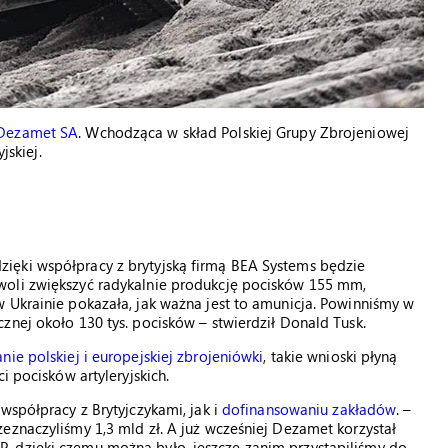
 Dezamet SA
. Wchodząca w skład Polskiej Grupy Zbrojeniowej
jskiej.
ięki współpracy z brytyjską firmą BEA Systems będzie
woli zwiększyć radykalnie produkcję pocisków 155 mm,
 Ukrainie pokazała, jak ważna jest to amunicja. Powinniśmy w
znej około 130 tys. pocisków – stwierdził Donald Tusk.
ie polskiej i europejskiej zbrojeniówki
, takie wnioski płyną
i pocisków artyleryjskich.
współpracy z Brytyjczykami, jak i
dofinansowaniu zakładów
. –
eznaczyliśmy 1,3 mld zł. A już wcześniej Dezamet korzystał
, dzięki czemu można było, jeszcze zanim przystąpiliśmy do