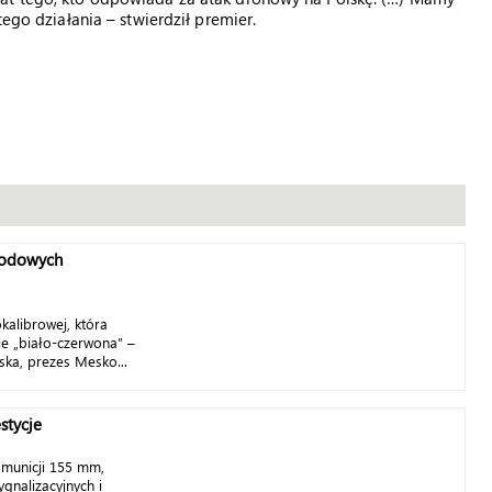
tego działania – stwierdził premier.
rodowych
kalibrowej, która
ie „biało-czerwona” –
ska, prezes Mesko...
stycje
amunicji 155 mm,
gnalizacyjnych i