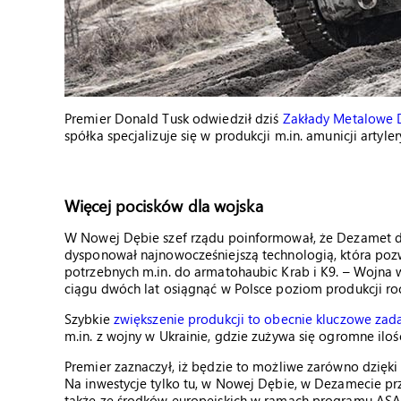
Premier Donald Tusk odwiedził dziś
Zakłady Metalowe
spółka specjalizuje się w produkcji m.in. amunicji artylery
Więcej pocisków dla wojska
W Nowej Dębie szef rządu poinformował, że Dezamet dz
dysponował najnowocześniejszą technologią, która poz
potrzebnych m.in. do armatohaubic Krab i K9. – Wojna w
ciągu dwóch lat osiągnąć w Polsce poziom produkcji roc
Szybkie
zwiększenie produkcji to obecnie kluczowe zadan
m.in. z wojny w Ukrainie, gdzie zużywa się ogromne ilośc
Premier zaznaczył, iż będzie to możliwe zarówno dzięki 
Na inwestycje tylko tu, w Nowej Dębie, w Dezamecie prz
także ze środków europejskich w ramach programu ASAP