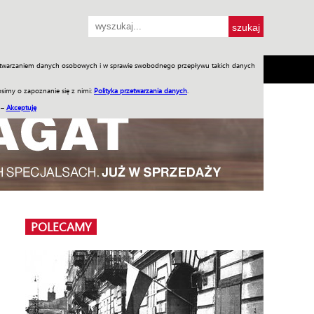
przetwarzaniem danych osobowych i w sprawie swobodnego przepływu takich danych
SH
SKLEP
Jednodniówki
Praca w WIW
simy o zapoznanie się z nimi:
Polityka przetwarzania danych
.
 –
Akceptuję
POLECAMY