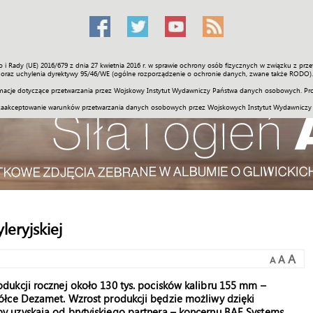
o i Rady (UE) 2016/679 z dnia 27 kwietnia 2016 r. w sprawie ochrony osób fizycznych w związku z 
Świat
Społeczność
Sport
Historia
Galerie
Wideo
ENGLI
oraz uchylenia dyrektywy 95/46/WE (ogólne rozporządzenie o ochronie danych, zwane także RODO).
acje dotyczące przetwarzania przez Wojskowy Instytut Wydawniczy Państwa danych osobowych. Pro
zaakceptowanie warunków przetwarzania danych osobowych przez Wojskowych Instytut Wydawniczy
leryjskiej
A
A
A
ukcji rocznej około 130 tys. pocisków kalibru 155 mm –
ółce Dezamet. Wzrost produkcji będzie możliwy dzięki
 uzyskają od brytyjskiego partnera – koncernu BAE Systems.