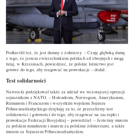
Podkreślił też, że jest dumny z żołnierzy. – Czuję głęboką dumę
z tego, że jestem zwierzchnikiem polskich sił zbrojnych i mogę
tutaj, w Krzesinach, powiedzieć, że polskie lotnictwo jest
gotowe do tego, aby reagować na prowokacje – dodał.
Test solidarności
Nawrocki podziękował także za udział we wczorajszej operacji
sojusznikom z NATO. – Holendrom, Norwegom, Amerykanom,
Rumunom i Francuzom i wszystkim wojskom Sojuszu
Północnoatlantyckiego dziękuję za to, że przeszliśmy test
solidarności i gotowości do tego, aby reagować na zaczepki i
prowokacje Federacji Rosyjskiej – powiedział. – Jesteśmy murem
za polskim mundurem i murem za polskimi żołnierzami, a także
murem za Sojuszem Północnoatlantyckim.