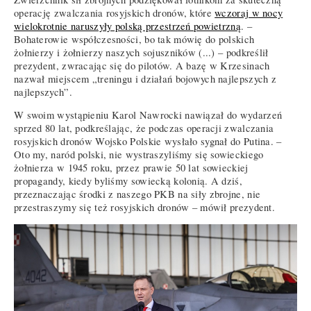
operację zwalczania rosyjskich dronów, które
wczoraj w nocy
wielokrotnie naruszyły polską przestrzeń powietrzną
. –
Bohaterowie współczesności, bo tak mówię do polskich
żołnierzy i żołnierzy naszych sojuszników (...) – podkreślił
prezydent, zwracając się do pilotów. A bazę w Krzesinach
nazwał miejscem „treningu i działań bojowych najlepszych z
najlepszych”.
W swoim wystąpieniu Karol Nawrocki nawiązał do wydarzeń
sprzed 80 lat, podkreślając, że podczas operacji zwalczania
rosyjskich dronów Wojsko Polskie wysłało sygnał do Putina. –
Oto my, naród polski, nie wystraszyliśmy się sowieckiego
żołnierza w 1945 roku, przez prawie 50 lat sowieckiej
propagandy, kiedy byliśmy sowiecką kolonią. A dziś,
przeznaczając środki z naszego PKB na siły zbrojne, nie
przestraszymy się też rosyjskich dronów – mówił prezydent.