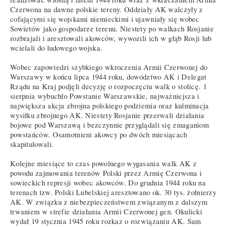
Czerwona na dawne polskie tereny. Oddziały AK walczyły z
cofającymi się wojskami niemieckimi i ujawniały się wobec
Sowietów jako gospodarze terenu. Niestety po walkach Rosjanie
rozbrajali i aresztowali akowców, wywozili ich w głąb Rosji lub
wcielali do ludowego wojska.
Wobec zapowiedzi szybkiego wkroczenia Armii Czerwonej do
Warszawy w końcu lipca 1944 roku, dowództwo AK i Delegat
Rządu na Kraj podjęli decyzję o rozpoczęciu walk o stolicę. 1
sierpnia wybuchło Powstanie Warszawskie, najważniejsza i
największa akcja zbrojna polskiego podziemia oraz kulminacja
wysiłku zbrojnego AK. Niestety Rosjanie przerwali działania
bojowe pod Warszawą i bezczynnie przyglądali się zmaganiom
powstańców. Osamotnieni akowcy po dwóch miesiącach
skapitulowali.
Kolejne miesiące to czas powolnego wygasania walk AK z
powodu zajmowania terenów Polski przez Armię Czerwona i
sowieckich represji wobec akowców. Do grudnia 1944 roku na
terenach tzw. Polski Lubelskiej aresztowano ok. 30 tys. żołnierzy
AK. W związku z niebezpieczeństwem związanym z dalszym
trwaniem w strefie działania Armii Czerwonej gen. Okulicki
wydał 19 stycznia 1945 roku rozkaz o rozwiązaniu AK. Sam