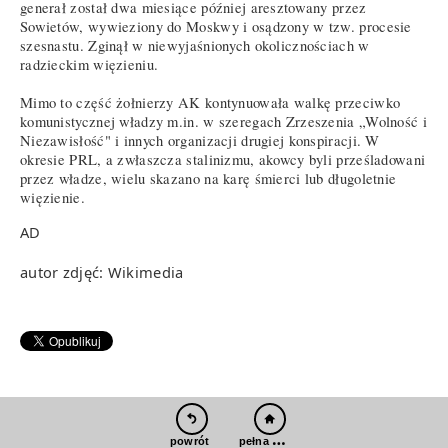
generał został dwa miesiące później aresztowany przez
Sowietów, wywieziony do Moskwy i osądzony w tzw. procesie
szesnastu. Zginął w niewyjaśnionych okolicznościach w
radzieckim więzieniu.
Mimo to część żołnierzy AK kontynuowała walkę przeciwko
komunistycznej władzy m.in. w szeregach Zrzeszenia „Wolność i
Niezawisłość" i innych organizacji drugiej konspiracji. W
okresie PRL, a zwłaszcza stalinizmu, akowcy byli prześladowani
przez władze, wielu skazano na karę śmierci lub długoletnie
więzienie.
AD
autor zdjęć: Wikimedia
pełna wersja
powrót