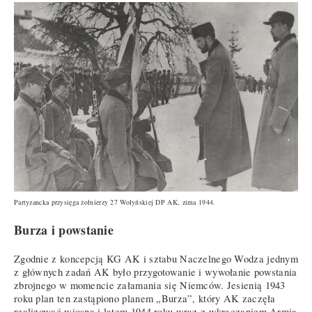
Partyzancka przysięga żołnierzy 27 Wołyńskiej DP AK, zima 1944.
Burza i powstanie
Zgodnie z koncepcją KG AK i sztabu Naczelnego Wodza jednym
z głównych zadań AK było przygotowanie i wywołanie powstania
zbrojnego w momencie załamania się Niemców. Jesienią 1943
roku plan ten zastąpiono planem „Burza”, który AK zaczęła
realizować wiosną i latem 1944 roku wraz z wkraczaniem Armia