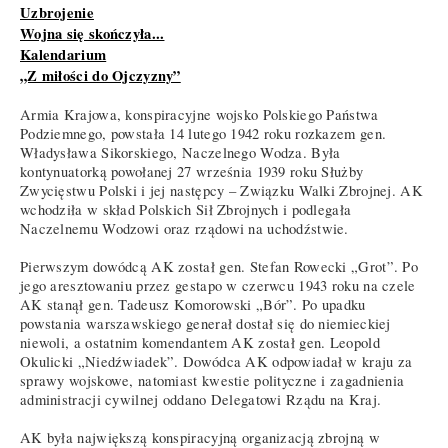
Uzbrojenie
Wojna się skończyła...
Kalendarium
„Z miłości do Ojczyzny”
Armia Krajowa, konspiracyjne wojsko Polskiego Państwa
Podziemnego, powstała 14 lutego 1942 roku rozkazem gen.
Władysława Sikorskiego, Naczelnego Wodza. Była
kontynuatorką powołanej 27 września 1939 roku Służby
Zwycięstwu Polski i jej następcy – Związku Walki Zbrojnej. AK
wchodziła w skład Polskich Sił Zbrojnych i podlegała
Naczelnemu Wodzowi oraz rządowi na uchodźstwie.
Pierwszym dowódcą AK został gen. Stefan Rowecki „Grot”. Po
jego aresztowaniu przez gestapo w czerwcu 1943 roku na czele
AK stanął gen. Tadeusz Komorowski „Bór”. Po upadku
powstania warszawskiego generał dostał się do niemieckiej
niewoli, a ostatnim komendantem AK został gen. Leopold
Okulicki „Niedźwiadek”. Dowódca AK odpowiadał w kraju za
sprawy wojskowe, natomiast kwestie polityczne i zagadnienia
administracji cywilnej oddano Delegatowi Rządu na Kraj.
AK była największą konspiracyjną organizacją zbrojną w