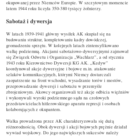
okupowanej przez Niemców Europie. W szczytowym momencie
latem 1944 roku liczyła 350-380 tysięcy żołnierzy.
Sabotaż i dywersja
W latach 1939-1941 główny wysiłek AK skupiał się na
budowaniu struktur, kompletowaniu kadry dowódczej,
gromadzeniu sprzętu. W kolejnych latach zintensyfikowano
walkę podziemną. Akcjami sabotażowo-dywersyjnymi zajmował
się Związek Odwetu i Organizacja „Wachlarz”, a od stycznia
1943 roku Kierownictwo Dywersji KG AK. „Kedyw”
koordynował akcje dywersyjne i bojowe m.in. atakowanie
szlaków komunikacyjnych, którymi Niemcy dostarczali
zaopatrzenie na front wschodni, wysadzanie torów i mostów,
przeprowadzanie dywersji i sabotażu w przemyśle
zbrojeniowym. Akowcy organizowali też akcje odbicia więźniów
i wykonywali wyroki podziemnego sądu na czołowych
przedstawicielach hitlerowskiego aparatu represji i osobach
kolaborujących z okupantem.
Walka prowadzona przez AK charakteryzowała się dużą
różnorodnością. Obok dywersji i akcji bojowych prężnie działał
wywiad wojskowy. Do jego największych sukcesów należy