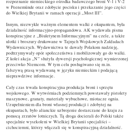
rozpoznanie niemieckiego ośrodka badawczego broni V-1 i V-2
w Peenemünde oraz zdobycie pocisku i przekazanie jego części
do Wielkiej Brytanii w ramach operacji „Most III”.
Innym, niezwykle ważnym elementem walki z okupantem, była
działalność informacyjno-propagandowa. AK wydawała pisma
konspiracyjne z „Biuletynem Informacyjnym” na czele, a także
ulotki i broszury drukowane w Tajnych Wojskowych Zakładach
Wydawniczych. Wydawnictwa te dawały Polakom nadzieję,
podtrzymywały opór społeczeństwa i mobilizowały go do walki.
Z kolei akcja „N” służyła dywersji psychologicznej wymierzonej
przeciwko Niemcom. W tym celu posługiwano się m.in.
fałszywą prasą wydawaną w języku niemieckim i podającą
nieprawdziwe informacje.
Cały czas trwała konspiracyjna produkcja broni i sprzętu
wojskowego. W wytwórniach podziemnych powstawały pistolety
maszynowe, granaty, materiały wybuchowe, miotacze ognia.
Uzupełnieniem dla broni własnej produkcji i zdobytej na
okupantach, było alianckie uzbrojenie dostarczane do kraju za
pomocą zrzutów lotniczych. Tą droga docierali do Polski także
specjalnie wyszkoleni w Wielkiej Brytanii specjaliści –
cichociemni, którzy włączali się w konspiracyjną działalność.