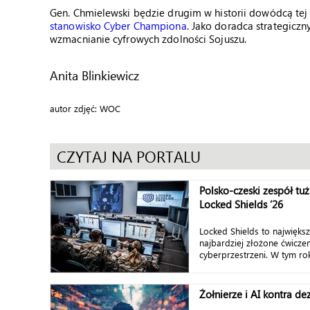
Gen. Chmielewski będzie drugim w historii dowódcą t
stanowisko Cyber Championa
. Jako doradca strategicz
wzmacnianie cyfrowych zdolności Sojuszu.
Anita Blinkiewicz
autor zdjęć: WOC
CZYTAJ NA PORTALU
Polsko-czeski zespół tu
Locked Shields ’26
Locked Shields to największ
najbardziej złożone ćwicze
cyberprzestrzeni. W tym rok
Żołnierze i AI kontra de