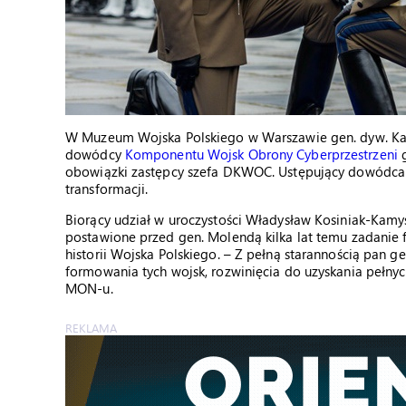
W Muzeum Wojska Polskiego w Warszawie gen. dyw. Kar
dowódcy
Komponentu Wojsk Obrony Cyberprzestrzeni
g
obowiązki zastępcy szefa DKWOC. Ustępujący dowódca 
transformacji.
Biorący udział w uroczystości Władysław Kosiniak-Kamys
postawione przed gen. Molendą kilka lat temu zadanie 
historii Wojska Polskiego. – Z pełną starannością pan 
formowania tych wojsk, rozwinięcia do uzyskania pełnyc
MON-u.
REKLAMA