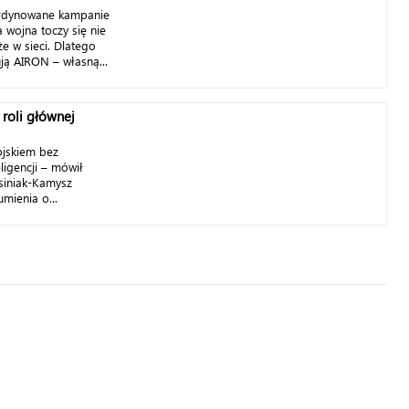
oordynowane kampanie
 wojna toczy się nie
kże w sieci. Dlatego
ją AIRON – własną...
roli głównej
ojskiem bez
ligencji – mówił
siniak-Kamysz
mienia o...