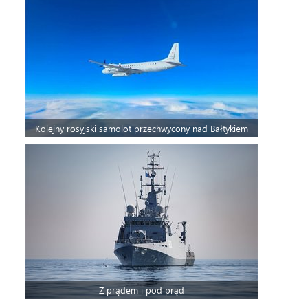
Kolejny rosyjski samolot przechwycony nad Bałtykiem
Z prądem i pod prąd