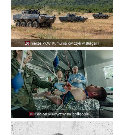
Żołnierze PKW Rumunia ćwiczyli w Bułgarii
Legion Medyczny na poligonie