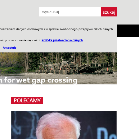
przetwarzaniem danych osobowych i w sprawie swobodnego przepływu takich danych
SH
SKLEP
Jednodniówki
Praca w WIW
simy o zapoznanie się z nimi:
Polityka przetwarzania danych
.
 –
Akceptuję
POLECAMY