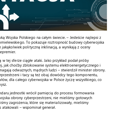
ką Wojska Polskiego na całym świecie. – Jesteście najlepsi z
 Chmielewskiego. To pokazuje roztropność budowy cyberwojska
e jakąkolwiek polityczną inklinacją, a wynikają z oceny
cepremier.
 w tej sferze ciągłe ataki. Jako przykład podał próby
nej, jak choćby zblokowanie systemu elektroenergetycznego i
ymagają odważnych, mądrych ludzi – stwierdził minister obrony.
erprzestrzeni i tacy są też obaj dowódcy tego komponentu,
ałów, dla całego cyberwojska w Polsce życzę wszystkiego, co
ysz.
ndaru jednostki wrócił pamięcią do procesu formowania
ojska obrony cyberprzestrzeni, nie mieliśmy gotowych
śmy zagrożenia, które się materializowały, mieliśmy
s atakowali – wspominał generał.