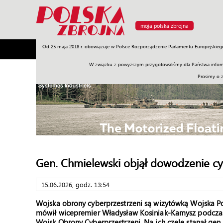
moja polska zbrojna
Od 25 maja 2018 r. obowiązuje w Polsce Rozporządzenie Parlamentu Europejskieg
Armia
Poligon
Sprzęt
Misje
Polityka
Prawo
W związku z powyższym przygotowaliśmy dla Państwa inform
Prosimy o 
Gen. Chmielewski objął dowodzenie c
15.06.2026, godz. 13:54
Wojska obrony cyberprzestrzeni są wizytówką Wojska Pols
mówił wicepremier Władysław Kosiniak-Kamysz podcza
Wojsk Obrony Cyberprzestrzeni. Na ich czele stanął gen.