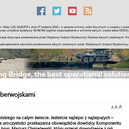
o i Rady (UE) 2016/679 z dnia 27 kwietnia 2016 r. w sprawie ochrony osób fizycznych w związku z 
Świat
Społeczność
Sport
Historia
Galerie
Wideo
ENGLI
oraz uchylenia dyrektywy 95/46/WE (ogólne rozporządzenie o ochronie danych, zwane także RODO).
acje dotyczące przetwarzania przez Wojskowy Instytut Wydawniczy Państwa danych osobowych. Pro
zaakceptowanie warunków przetwarzania danych osobowych przez Wojskowych Instytut Wydawniczy
yberwojskami
A
A
A
kiego na całym świecie. Jesteście najlepsi z najlepszych –
s uroczystości przekazania obowiązków dowódcy Komponentu
 bryg. Mariusz Chmielewski, który przejął dowodzenie z rąk