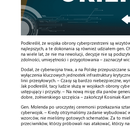
Podkreślił, że wojska obrony cyberprzestrzeni są wizytów
najlepszych, a te dokonania są również udziałem gen.
na wiele lat, że nie ma rewolucji, decyzje nie są podszyt
zdolności, umiejętności i przygotowania – zaznaczył wi
Dodał, że cyberwojna trwa, a na Polskę przepuszczane są
wyłączenia kluczowych jednostek infrastruktury krytycz
linii przesyłowych. – Czasy są bardzo niebezpieczne, w
Jak podkreślił, tacy ludzie służą w wojskach obrony cyb
ustępujący i przyszły. – Na nową misję dla panów gener
dobre, żołnierskiego szczęścia – zakończył Kosiniak-Kam
Gen. Molenda po uroczystej ceremonii przekazania szta
cyberwojsk. – Kiedy otrzymaliśmy zadanie wybudować w
wzorców, nie mieliśmy gotowych schematów. Za to mieli
przeciwników, którzy próbowali nas atakować, którzy na