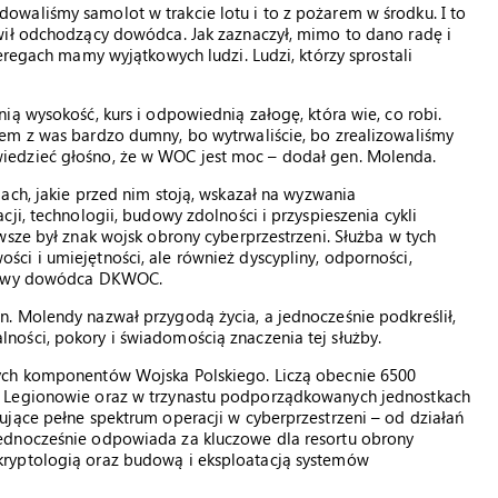
waliśmy samolot w trakcie lotu i to z pożarem w środku. I to
wił odchodzący dowódca. Jak zaznaczył, mimo to dano radę i
eregach mamy wyjątkowych ludzi. Ludzi, którzy sprostali
ią wysokość, kurs i odpowiednią załogę, która wie, co robi.
em z was bardzo dumny, bo wytrwaliście, bo zrealizowaliśmy
iedzieć głośno, że w WOC jest moc – dodał gen. Molenda.
ch, jakie przed nim stoją, wskazał na wyzwania
ji, technologii, budowy zdolności i przyspieszenia cykli
wsze był znak wojsk obrony cyberprzestrzeni. Służba w tych
ci i umiejętności, ale również dyscypliny, odporności,
ł nowy dowódca DKWOC.
. Molendy nazwał przygodą życia, a jednocześnie podkreślił,
ości, pokory i świadomością znaczenia tej służby.
ych komponentów Wojska Polskiego. Liczą obecnie 6500
w Legionowie oraz w trzynastu podporządkowanych jednostkach
jące pełne spektrum operacji w cyberprzestrzeni – od działań
ednocześnie odpowiada za kluczowe dla resortu obrony
ryptologią oraz budową i eksploatacją systemów