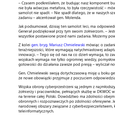
– Czasem podkreślałem, że budując nasz komponent budo
nie była wówczas metafora, to była rzeczywistość – mó
samolot nie spadł. – Nie spadł dlatego, że w naszych sz
zadaniu – akcentował gen. Molenda.
Jak podsumował, dzisiaj ten samolot leci, ma odpowiedn
Generał podziękował przy tym swoim żołnierzom. – Jest
wszystkie postawione przed nami zadania. Możemy pow
Z kolei
gen. bryg. Mariusz Chmielewski
mówiąc o zadania
teraźniejszości, które wymagają natychmiastowej adaptac
innowacji. – Tego się od nas na co dzień wymaga, to za
wojskach wymaga nie tylko ogromnej wiedzy, pomysłowoś
gotowości do działania zawsze pod presją – wylicza
Gen. Chmielewski swoją dotychczasową misję u boku gen
że nowe obowiązki przyjmuje z poczuciem odpowiedzialn
Wojska obrony cyberprzestrzeni są jednym z najmłodsz
żołnierzy i pracowników, pełniących służbę w DKWOC 
na terenie całej Polski. Dowództwo ma zdolności obejmu
obronnych i rozpoznawczych po zdolności ofensywne. J
narodowej obszary związane z cyberbezpieczeństwem, k
teleinformatycznych.