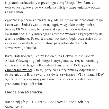
ja jestem zadowolony z przebiegu certyfikacji. Uważam, że
wojsko jest gotowe do wyjazdu na misję – zapewnia dowódcza
zawiszaków.
Zgodnie z planem żołnierze wyjadą na Łotwę na przełomie maja
i czerwca. Jednak zanim to nastąpi, wszystkie osoby, które
tworzą PKW Łotwa, będą musiały przejść obowiązkową
kwarantannę. Cały kontyngent zostanie wówczas zgrupowany na
terenie poligonu. Przez ten czas wojskowi będą uczestniczyli w
zajęciach doszkalających, które przygotowało dla nich
dowództwo jednostki.
Baza Batalionowej Grupy Bojowej na Łotwie mieści się w
Adazi. Główną siłę polskiego kontyngentu tworzą na zamianę
żołnierze z 9 Brygady Kawalerii Pancernej i
15 Brygady
Zmechanizowanej
. Do tej pory za cztery zmiany odpowiadali
pancerniacy z Braniewa, a za dwie zawiszacy. VII zmiana PKW
będzie ich trzecią misją na Łotwie. Żołnierze spędzą poza
granicami kraju pół roku.
Magdalena Miernicka
autor zdjęć: plut. Bartek Gądkowski, szer. Adrian
Staszewski