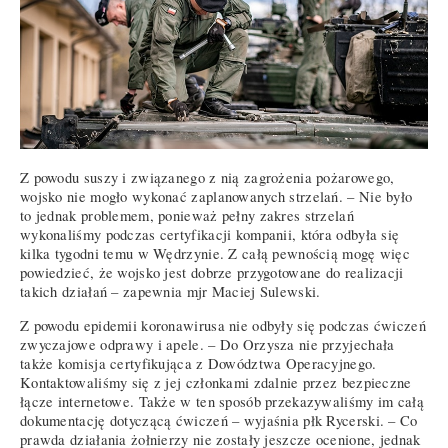
Z powodu suszy i związanego z nią zagrożenia pożarowego,
wojsko nie mogło wykonać zaplanowanych strzelań. – Nie było
to jednak problemem, ponieważ pełny zakres strzelań
wykonaliśmy podczas certyfikacji kompanii, która odbyła się
kilka tygodni temu w Wędrzynie. Z całą pewnością mogę więc
powiedzieć, że wojsko jest dobrze przygotowane do realizacji
takich działań – zapewnia mjr Maciej Sulewski.
Z powodu epidemii koronawirusa nie odbyły się podczas ćwiczeń
zwyczajowe odprawy i apele. – Do Orzysza nie przyjechała
także komisja certyfikująca z Dowództwa Operacyjnego.
Kontaktowaliśmy się z jej członkami zdalnie przez bezpieczne
łącze internetowe. Także w ten sposób przekazywaliśmy im całą
dokumentację dotyczącą ćwiczeń – wyjaśnia płk Rycerski. – Co
prawda działania żołnierzy nie zostały jeszcze ocenione, jednak