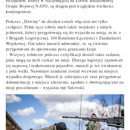
Hiszpanów, którzy w stacjonującej na Łotwie Batalionowej
Grupie Bojowej NATO, są drugim pod względem wielkości
kontyngentem.
Podczas „Dźwiny” do działań zostali włączeni nie tylko
czołgiści. Pełne ręce roboty mieli także wojskowi z innych
jednostek, którzy przygotowują się do wyjazdu na misję, m.in. z
1 Brygady Logistycznej, 100 Batalionu Łączności i Żandarmerii
Wojskowej. Oni także musieli udowodnić, że są świetnie
przygotowani do operowania poza granicami kraju.
– Wszyscy żołnierze podczas certyfikacji dostali takie zadania,
jakie mogą na nich czekać na misji. Dlatego logistycy zajmowali
się naprawą i tankowaniem pojazdów, musieli je też ewakuować
z pola walki. Natomiast żandarmi zostali wezwani na miejsce
wypadku drogowego. Musieli je zabezpieczyć oraz przygotować
dokumentację z miejsca zdarzenia, zgodnie z obowiązującymi na
misji procedurami – wyjaśnia mjr Sulewski.