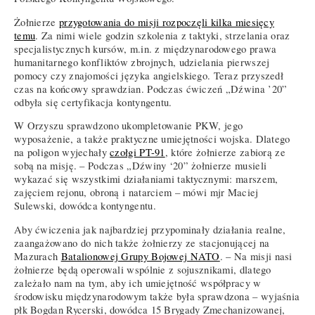
Żołnierze
przygotowania do misji rozpoczęli kilka miesięcy
temu
. Za nimi wiele godzin szkolenia z taktyki, strzelania oraz
specjalistycznych kursów, m.in. z międzynarodowego prawa
humanitarnego konfliktów zbrojnych, udzielania pierwszej
pomocy czy znajomości języka angielskiego. Teraz przyszedł
czas na końcowy sprawdzian. Podczas ćwiczeń „Dźwina ’20”
odbyła się certyfikacja kontyngentu.
W Orzyszu sprawdzono ukompletowanie PKW, jego
wyposażenie, a także praktyczne umiejętności wojska. Dlatego
na poligon wyjechały
czołgi PT-91
, które żołnierze zabiorą ze
sobą na misję. – Podczas „Dźwiny ‘20” żołnierze musieli
wykazać się wszystkimi działaniami taktycznymi: marszem,
zajęciem rejonu, obroną i natarciem – mówi mjr Maciej
Sulewski, dowódca kontyngentu.
Aby ćwiczenia jak najbardziej przypominały działania realne,
zaangażowano do nich także żołnierzy ze stacjonującej na
Mazurach
Batalionowej Grupy Bojowej NATO
. – Na misji nasi
żołnierze będą operowali wspólnie z sojusznikami, dlatego
zależało nam na tym, aby ich umiejętność współpracy w
środowisku międzynarodowym także była sprawdzona – wyjaśnia
płk Bogdan Rycerski, dowódca 15 Brygady Zmechanizowanej,