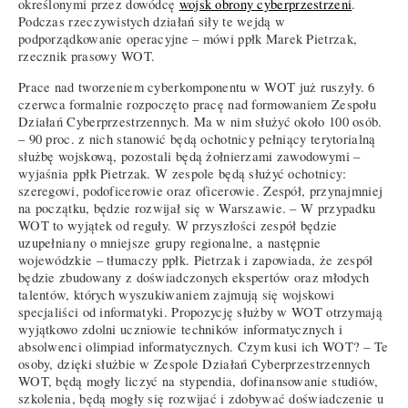
określonymi przez dowódcę
wojsk obrony cyberprzestrzeni
.
Podczas rzeczywistych działań siły te wejdą w
podporządkowanie operacyjne – mówi ppłk Marek Pietrzak,
rzecznik prasowy WOT.
Prace nad tworzeniem cyberkomponentu w WOT już ruszyły. 6
czerwca formalnie rozpoczęto pracę nad formowaniem Zespołu
Działań Cyberprzestrzennych. Ma w nim służyć około 100 osób.
– 90 proc. z nich stanowić będą ochotnicy pełniący terytorialną
służbę wojskową, pozostali będą żołnierzami zawodowymi –
wyjaśnia ppłk Pietrzak. W zespole będą służyć ochotnicy:
szeregowi, podoficerowie oraz oficerowie. Zespół, przynajmniej
na początku, będzie rozwijał się w Warszawie. – W przypadku
WOT to wyjątek od reguły. W przyszłości zespół będzie
uzupełniany o mniejsze grupy regionalne, a następnie
wojewódzkie – tłumaczy ppłk. Pietrzak i zapowiada, że zespół
będzie zbudowany z doświadczonych ekspertów oraz młodych
talentów, których wyszukiwaniem zajmują się wojskowi
specjaliści od informatyki. Propozycję służby w WOT otrzymają
wyjątkowo zdolni uczniowie techników informatycznych i
absolwenci olimpiad informatycznych. Czym kusi ich WOT? – Te
osoby, dzięki służbie w Zespole Działań Cyberprzestrzennych
WOT, będą mogły liczyć na stypendia, dofinansowanie studiów,
szkolenia, będą mogły się rozwijać i zdobywać doświadczenie u