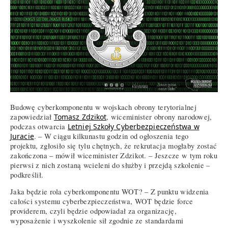
Budowę cyberkomponentu w wojskach obrony terytorialnej
zapowiedział
Tomasz Zdzikot
, wiceminister obrony narodowej,
podczas otwarcia
Letniej Szkoły Cyberbezpieczeństwa w
Juracie
. – W ciągu kilkunastu godzin od ogłoszenia tego
projektu, zgłosiło się tylu chętnych, że rekrutacja mogłaby zostać
zakończona – mówił wiceminister Zdzikot. – Jeszcze w tym roku
pierwsi z nich zostaną wcieleni do służby i przejdą szkolenie –
podkreślił.
Jaka będzie rola cyberkomponentu WOT? – Z punktu widzenia
całości systemu cyberbezpieczeństwa, WOT będzie force
providerem, czyli będzie odpowiadał za organizację,
wyposażenie i wyszkolenie sił zgodnie ze standardami