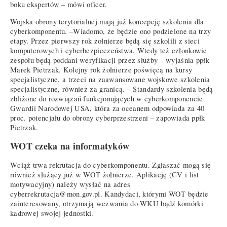
boku ekspertów – mówi oficer.
Wojska obrony terytorialnej mają już koncepcję szkolenia dla
cyberkomponentu. –Wiadomo, że będzie ono podzielone na trzy
etapy. Przez pierwszy rok żołnierze będą się szkolili z sieci
komputerowych i cyberbezpieczeństwa. Wtedy też członkowie
zespołu będą poddani weryfikacji przez służby – wyjaśnia ppłk
Marek Pietrzak. Kolejny rok żołnierze poświęcą na kursy
specjalistyczne, a trzeci na zaawansowane wojskowe szkolenia
specjalistyczne, również za granicą. – Standardy szkolenia będą
zbliżone do rozwiązań funkcjonujących w cyberkomponencie
Gwardii Narodowej USA, która za oceanem odpowiada za 40
proc. potencjału do obrony cyberprzestrzeni – zapowiada ppłk
Pietrzak.
WOT czeka na informatyków
Wciąż trwa rekrutacja do cyberkomponentu. Zgłaszać mogą się
również służący już w WOT żołnierze. Aplikację (CV i list
motywacyjny) należy wysłać na adres
cyberrekrutacja@mon.gov.pl. Kandydaci, którymi WOT będzie
zainteresowany, otrzymają wezwania do WKU bądź komórki
kadrowej swojej jednostki.