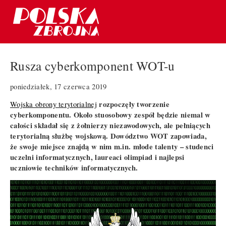
Rusza cyberkomponent WOT-u
poniedziałek, 17 czerwca 2019
rozpoczęły tworzenie
Wojska obrony terytorialnej
cyberkomponentu. Około stuosobowy zespół będzie niemal w
całości składał się z żołnierzy niezawodowych, ale pełniących
terytorialną służbę wojskową. Dowództwo WOT zapowiada,
że swoje miejsce znajdą w nim m.in. młode talenty – studenci
uczelni informatycznych, laureaci olimpiad i najlepsi
uczniowie techników informatycznych.