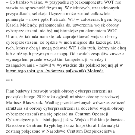
– Co bardzo ważne, w przypadku cyberkomponentu WOT nie
stawia na sprawność fizyczną. W niektórych, uzasadnionych
przypadkach, selekcja fizyczna może zostać całkowicie
pominięta – mówi ppłk Pietrzak. WF w założeniach gen. bryg.
Karola Molendy, pełnomocnika ds. utworzenia wojsk obrony
cyberprzestrzeni, nie był najistotniejszym elementem WOC. –
Ufam, że tak uda nam się tak zaprojektować wojska obrony
cyberprzestrzeni, że będzie w nich miejsce dla każdego. Dla
tych, którzy chcą i mogą zdawać WF, i dla tych, którzy nie chcą
lub z różnych przyczyn nie mogą. Od swoich zespołów zawsze
wymagałem przede wszystkim kompetencji, wiedzy i
zaangażowania – mówił
w wywiadzie dla polski-zbrojnej.pl w
lutym tego roku gen. (wówczas pułkownik) Molenda
.
***
Plan budowy i rozwoju wojsk obrony cyberprzestrzeni na
początku lutego 2019 roku ogłosił minister obrony narodowej
Mariusz Błaszczak. Według przedstawionych wówczas założeń
struktura sił obrony cyberprzestrzeni (a docelowo wojsk obrony
cyberprzestrzeni) ma się opierać na Centrum Operacji
Cybernetycznych – istniejącej już w Wojsku Polskim jednostce.
Narodowe Centrum Kryptologii oraz Inspektorat Informatyki
zostaną połączone w Narodowe Centrum Bezpieczeństwa