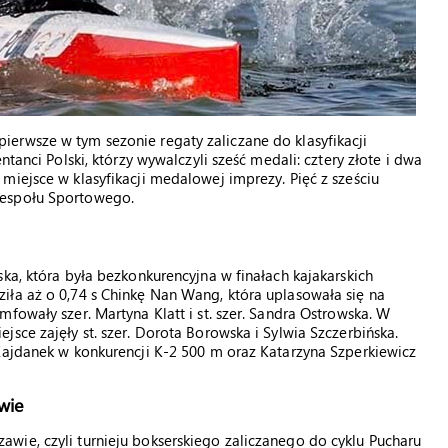
erwsze w tym sezonie regaty zaliczane do klasyfikacji
tanci Polski, którzy wywalczyli sześć medali: cztery złote i dwa
miejsce w klasyfikacji medalowej imprezy. Pięć z sześciu
Zespołu Sportowego.
ka, która była bezkonkurencyjna w finałach kajakarskich
iła aż o 0,74 s Chinkę Nan Wang, która uplasowała się na
fowały szer. Martyna Klatt i st. szer. Sandra Ostrowska. W
sce zajęły st. szer. Dorota Borowska i Sylwia Szczerbińska.
Kajdanek w konkurencji K-2 500 m oraz Katarzyna Szperkiewicz
wie
wie, czyli turnieju bokserskiego zaliczanego do cyklu Pucharu