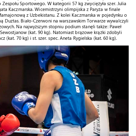
 Zespołu Sportowego. W kategorii 57 kg zwyciężyła szer. Julia
Agata Kaczmarska. Wicemistrzyni olimpijska z Paryża w finale
amajonową z Uzbekistanu. Z kolei Kaczmarska w pojedynku o
mą Duztas. Biało-Czerwoni na warszawskim Torwarze wywalczyli
rązowych. Na najwyższym stopniu podium stanęli także: Paweł
ej Sewostjanow (kat. 90 kg). Natomiast brązowe krążki zdobyli
 (kat. 70 kg) i st. szer. spec. Aneta Rygielska (kat. 60 kg).