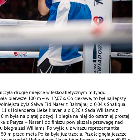
walczyła drugie miejsce w lekkoatletycznym mityngu
a pierwsze 100 m – w 12,07 s. Co ciekawe, to był najlepszy
niejsza była Salwa Eid Naser z Bahrajnu, o 0,04 s Shafiqua
,11 s Holenderka Lieke Klaver, a o 0,26 s Sada Williams z
 m była na piątej pozycji i biegła na niej do ostatniej prostej.
ka z Paryża – Naser i do finiszu powiększała przewagę nad
 biegła zaś Williams. Po wyjściu z wirażu reprezentantka
0 m przed metą Polka była już trzecia. Prześcignęła jeszcze
 też wyprzedzić Holenderce. Naser triumfowała z czasem 49,83 s