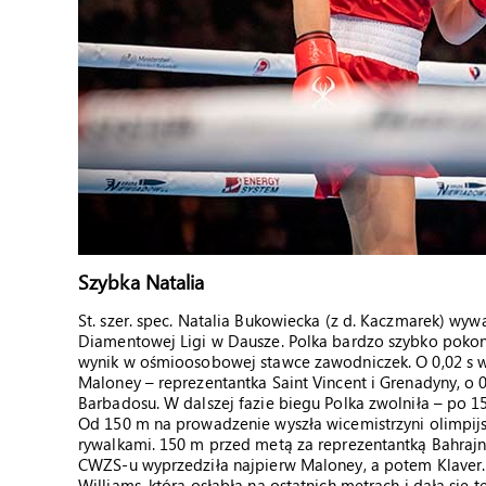
Szybka Natalia
St. szer. spec. Natalia Bukowiecka (z d. Kaczmarek) wy
Diamentowej Ligi w Dausze. Polka bardzo szybko pokonał
wynik w ośmioosobowej stawce zawodniczek. O 0,02 s wol
Maloney – reprezentantka Saint Vincent i Grenadyny, o 0
Barbadosu. W dalszej fazie biegu Polka zwolniła – po 150
Od 150 m na prowadzenie wyszła wicemistrzyni olimpijs
rywalkami. 150 m przed metą za reprezentantką Bahrajnu
CWZS-u wyprzedziła najpierw Maloney, a potem Klaver. 5
Williams, która osłabła na ostatnich metrach i dała się