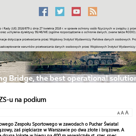
o i Rady (UE) 2016/679 z dnia 27 kwietnia 2016 r. w sprawie ochrony osób fizycznych w związku z 
Świat
Społeczność
Sport
Historia
Galerie
Wideo
ENGLI
oraz uchylenia dyrektywy 95/46/WE (ogólne rozporządzenie o ochronie danych, zwane także RODO).
acje dotyczące przetwarzania przez Wojskowy Instytut Wydawniczy Państwa danych osobowych. Pro
zaakceptowanie warunków przetwarzania danych osobowych przez Wojskowych Instytut Wydawniczy
CWZS-u na podium
A
A
A
kowego Zespołu Sportowego w zawodach o Puchar Świata!
ązowy, zaś pięściarze w Warszawie po dwa złote i brązowe. A
drugą lokatę w biegu na 400 m wywalczyła st. szer. spec.