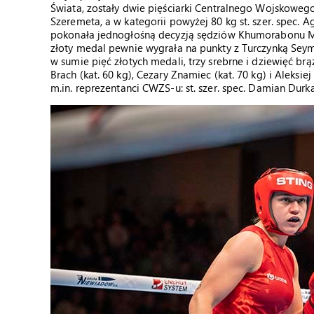
Świata, zostały dwie pięściarki Centralnego Wojskowego
Szeremeta, a w kategorii powyżej 80 kg st. szer. spec. 
pokonała jednogłośną decyzją sędziów Khumorabonu M
złoty medal pewnie wygrała na punkty z Turczynką Sey
w sumie pięć złotych medali, trzy srebrne i dziewięć b
Brach (kat. 60 kg), Cezary Znamiec (kat. 70 kg) i Aleksi
m.in. reprezentanci CWZS-u: st. szer. spec. Damian Durkacz