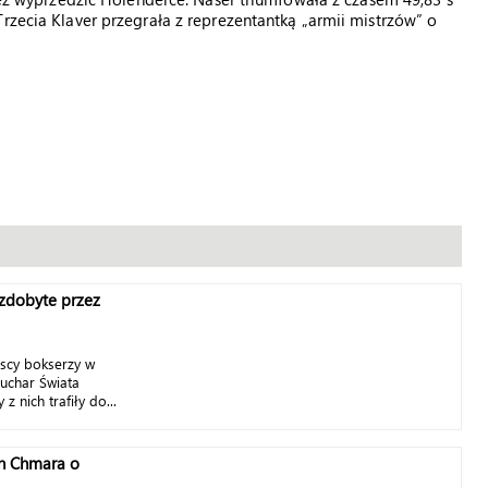
rzecia Klaver przegrała z reprezentantką „armii mistrzów” o
zdobyte przez
lscy bokserzy w
Puchar Świata
z nich trafiły do...
an Chmara o