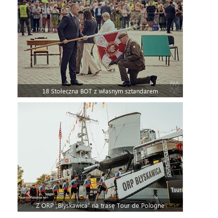
18 Stołeczna BOT z własnym sztandarem
Z ORP „Błyskawica” na trasę Tour de Pologne