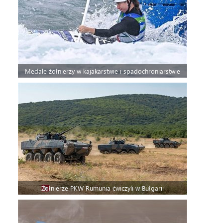
Medale żołnierzy w kajakarstwie i spadochroniarstwie
Żołnierze PKW Rumunia ćwiczyli w Bułgarii