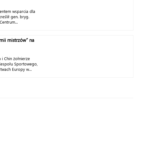
mentem wsparcia dla
eślił gen. bryg.
Centrum...
rmii mistrzów” na
 i Chin żołnierze
espołu Sportowego,
stwach Europy w...