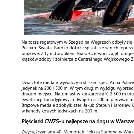
Na torze regatowym w Szeged na Węgrzech odbyły się pi
Pucharu Świata. Bardzo dobrze spisali się w nich reprezen
brązowe. Z tym dorobkiem Biało-Czerwoni zajęli drugie 
krążków zdobyli żołnierze z Centralnego Wojskowego 
Dwa złote medale wywalczyła st. szer. spec. Anna Puławs
jedynek na 200 i 500 m. W tym drugim wyścigu wyprzedz
drugim miejscu. Natomiast w konkurencji K-2 500 m trium
rywalizacji kanadyjkowych dwójek na 200 m pierwsze miej
Brązowe medale zdobyli: szer. Jakub Stepun i Jarosław 
w kanadyjkowych jedynkach na 200 m.
Pięściarki CWZS-u najlepsze na ringu w Warsza
Zwyciężczyniami 40. Memoriału Feliksa Stamma w Warsza