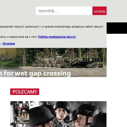
przetwarzaniem danych osobowych i w sprawie swobodnego przepływu takich danych
SH
SKLEP
Jednodniówki
Praca w WIW
simy o zapoznanie się z nimi:
Polityka przetwarzania danych
.
 –
Akceptuję
POLECAMY