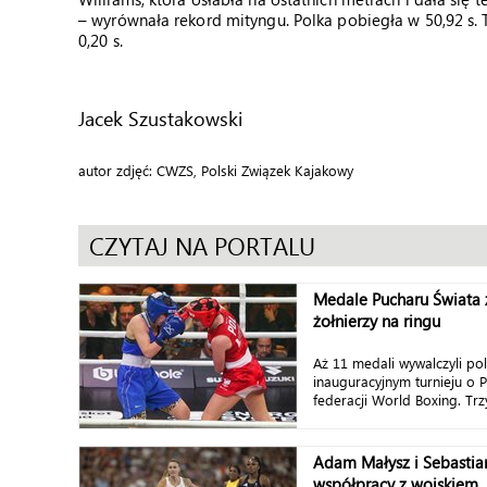
– wyrównała rekord mityngu. Polka pobiegła w 50,92 s. T
0,20 s.
Jacek Szustakowski
autor zdjęć: CWZS, Polski Związek Kajakowy
CZYTAJ NA PORTALU
Medale Pucharu Świata 
żołnierzy na ringu
Aż 11 medali wywalczyli po
inauguracyjnym turnieju o 
federacji World Boxing. Trzy 
Adam Małysz i Sebasti
współpracy z wojskiem