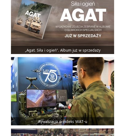
„Agat. Siła i ogień”. Album już w sprzedaży
Rywalizacja o indeks WAT-u