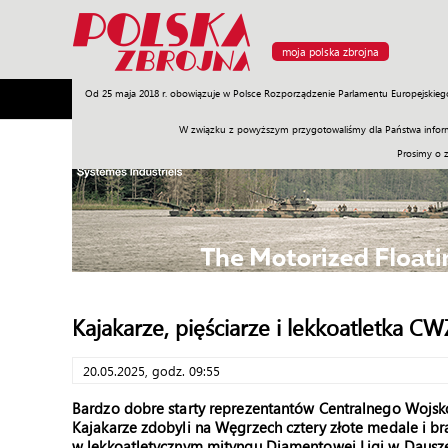
moja polska zbrojna
Od 25 maja 2018 r. obowiązuje w Polsce Rozporządzenie Parlamentu Europejskieg
Armia
Poligon
Sprzęt
Misje
Polityka
Prawo
W związku z powyższym przygotowaliśmy dla Państwa inform
Prosimy o 
Kajakarze, pięściarze i lekkoatletka 
20.05.2025, godz. 09:55
Bardzo dobre starty reprezentantów Centralnego Wojs
Kajakarze zdobyli na Węgrzech cztery złote medale i br
w lekkoatletycznym mityngu Diamentowej Ligi w Dausze 