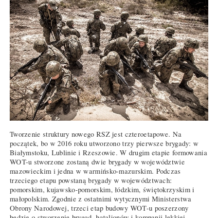
Tworzenie struktury nowego RSZ jest czteroetapowe. Na
początek, bo w 2016 roku utworzono trzy pierwsze brygady: w
Białymstoku, Lublinie i Rzeszowie. W drugim etapie formowania
WOT-u stworzone zostaną dwie brygady w województwie
mazowieckim i jedna w warmińsko-mazurskim. Podczas
trzeciego etapu powstaną brygady w województwach:
pomorskim, kujawsko-pomorskim, łódzkim, świętokrzyskim i
małopolskim. Zgodnie z ostatnimi wytycznymi Ministerstwa
Obrony Narodowej, trzeci etap budowy WOT-u poszerzony
będzie o stworzenie brygad, batalionów i kompanii lekkiej