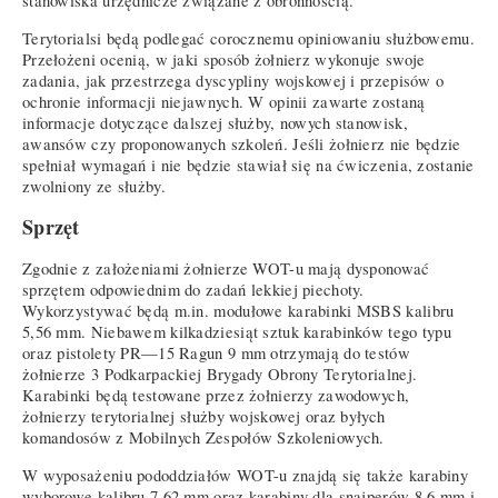
stanowiska urzędnicze związane z obronnością.
Terytorialsi będą podlegać corocznemu opiniowaniu służbowemu.
Przełożeni ocenią, w jaki sposób żołnierz wykonuje swoje
zadania, jak przestrzega dyscypliny wojskowej i przepisów o
ochronie informacji niejawnych. W opinii zawarte zostaną
informacje dotyczące dalszej służby, nowych stanowisk,
awansów czy proponowanych szkoleń. Jeśli żołnierz nie będzie
spełniał wymagań i nie będzie stawiał się na ćwiczenia, zostanie
zwolniony ze służby.
Sprzęt
Zgodnie z założeniami żołnierze WOT-u mają dysponować
sprzętem odpowiednim do zadań lekkiej piechoty.
Wykorzystywać będą m.in. modułowe karabinki MSBS kalibru
5,56 mm. Niebawem kilkadziesiąt sztuk karabinków tego typu
oraz pistolety PR—15 Ragun 9 mm otrzymają do testów
żołnierze 3 Podkarpackiej Brygady Obrony Terytorialnej.
Karabinki będą testowane przez żołnierzy zawodowych,
żołnierzy terytorialnej służby wojskowej oraz byłych
komandosów z Mobilnych Zespołów Szkoleniowych.
W wyposażeniu pododdziałów WOT-u znajdą się także karabiny
wyborowe kalibru 7,62 mm oraz karabiny dla snajperów 8,6 mm i