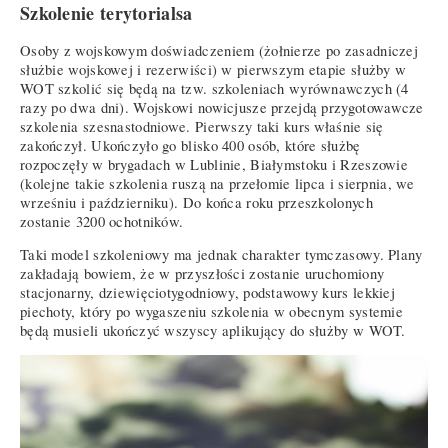
Szkolenie terytorialsa
Osoby z wojskowym doświadczeniem (żołnierze po zasadniczej
służbie wojskowej i rezerwiści) w pierwszym etapie służby w
WOT szkolić się będą na tzw. szkoleniach wyrównawczych (4
razy po dwa dni). Wojskowi nowicjusze przejdą przygotowawcze
szkolenia szesnastodniowe. Pierwszy taki kurs właśnie się
zakończył. Ukończyło go blisko 400 osób, które służbę
rozpoczęły w brygadach w Lublinie, Białymstoku i Rzeszowie
(kolejne takie szkolenia ruszą na przełomie lipca i sierpnia, we
wrześniu i październiku). Do końca roku przeszkolonych
zostanie 3200 ochotników.
Taki model szkoleniowy ma jednak charakter tymczasowy. Plany
zakładają bowiem, że w przyszłości zostanie uruchomiony
stacjonarny, dziewięciotygodniowy, podstawowy kurs lekkiej
piechoty, który po wygaszeniu szkolenia w obecnym systemie
będą musieli ukończyć wszyscy aplikujący do służby w WOT.