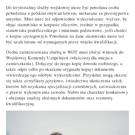
Do terytorialnej służby wojskowej może być powołana osoba
pełnoletnia z polskim obywatelstwem, niekarana za przestępstwa
umyślne. Musi mieć też odpowiednie wykształcenie: wyższe, by
objąć stanowisko w korpusie oficerów, średnie w przypadku
stanowiska podoficerskiego i minimum podstawowe, jeśli chodzi
o korpus szeregowych. Powołanie na dane stanowisko może też
być uzależnione od wymaganych przez wojsko kwalifikacji.
Osoba zainteresowana służbą w WOT musi złożyć wniosek do
Wojskowej Komendy Uzupełnień (właściwej dla miejsca
zamieszkania). Dołączyć do niego kopię dowodu osobistego, a
także odpis (albo po okazaniu oryginału kopię) dokumentu
stwierdzającego zdobyte wykształcenie. Przydatne mogą okazać
się także certyfikaty językowe, świadectwa ukończenia szkół,
kursów lub uzyskania specjalizacji zawodowych, zaświadczenia
o prawie wykonywania zawodu. Nabór ma charakter konkursowy
i obejmuje analizę złożonych dokumentów oraz rozmowę
kwalifikacyjną.