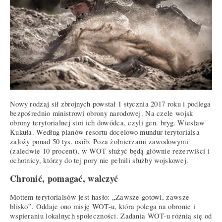
Nowy rodzaj sił zbrojnych powstał 1 stycznia 2017 roku i podlega
bezpośrednio ministrowi obrony narodowej. Na czele wojsk
obrony terytorialnej stoi ich dowódca, czyli gen. bryg. Wiesław
Kukuła. Według planów resortu docelowo mundur terytorialsa
założy ponad 50 tys. osób. Poza żołnierzami zawodowymi
(zaledwie 10 procent), w WOT służyć będą głównie rezerwiści i
ochotnicy, którzy do tej pory nie pełnili służby wojskowej.
Chronić, pomagać, walczyć
Mottem terytorialsów jest hasło: „Zawsze gotowi, zawsze
blisko”. Oddaje ono misję WOT-u, która polega na obronie i
wspieraniu lokalnych społeczności. Zadania WOT-u różnią się od