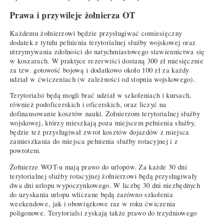
Prawa i przywileje żołnierza OT
Każdemu żołnierzowi będzie przysługiwać comiesięczny
dodatek z tytułu pełnienia terytorialnej służby wojskowej oraz
utrzymywania zdolności do natychmiastowego stawiennictwa się
w koszarach. W praktyce rezerwiści dostaną 300 zł miesięcznie
za tzw. gotowość bojową i dodatkowo około 100 zł za każdy
udział w ćwiczeniach (w zależności od stopnia wojskowego).
Terytorialsi będą mogli brać udział w szkoleniach i kursach,
również podoficerskich i oficerskich, oraz liczyć na
dofinansowanie kosztów nauki. Żołnierzom terytorialnej służby
wojskowej, którzy mieszkają poza miejscem pełnienia służby,
będzie też przysługiwał zwrot kosztów dojazdów z miejsca
zamieszkania do miejsca pełnienia służby rotacyjnej i z
powrotem.
Żołnierze WOT-u mają prawo do urlopów. Za każde 30 dni
terytorialnej służby rotacyjnej żołnierzowi będą przysługiwały
dwa dni urlopu wypoczynkowego. W liczbę 30 dni niezbędnych
do uzyskania urlopu wliczane będą zarówno szkolenia
weekendowe, jak i obowiązkowe raz w roku ćwiczenia
poligonowe. Terytorialsi zyskają także prawo do trzydniowego