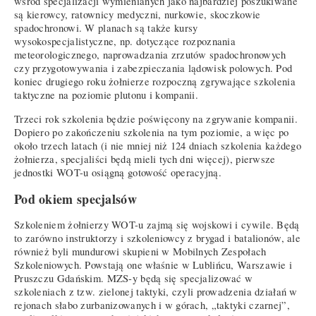
wśród specjalizacji wymienianych jako najbardziej poszukiwane
są kierowcy, ratownicy medyczni, nurkowie, skoczkowie
spadochronowi. W planach są także kursy
wysokospecjalistyczne, np. dotyczące rozpoznania
meteorologicznego, naprowadzania zrzutów spadochronowych
czy przygotowywania i zabezpieczania lądowisk polowych. Pod
koniec drugiego roku żołnierze rozpoczną zgrywające szkolenia
taktyczne na poziomie plutonu i kompanii.
Trzeci rok szkolenia będzie poświęcony na zgrywanie kompanii.
Dopiero po zakończeniu szkolenia na tym poziomie, a więc po
około trzech latach (i nie mniej niż 124 dniach szkolenia każdego
żołnierza, specjaliści będą mieli tych dni więcej), pierwsze
jednostki WOT-u osiągną gotowość operacyjną.
Pod okiem specjalsów
Szkoleniem żołnierzy WOT-u zajmą się wojskowi i cywile. Będą
to zarówno instruktorzy i szkoleniowcy z brygad i batalionów, ale
również byli mundurowi skupieni w Mobilnych Zespołach
Szkoleniowych. Powstają one właśnie w Lublińcu, Warszawie i
Pruszczu Gdańskim. MZS-y będą się specjalizować w
szkoleniach z tzw. zielonej taktyki, czyli prowadzenia działań w
rejonach słabo zurbanizowanych i w górach, „taktyki czarnej”,