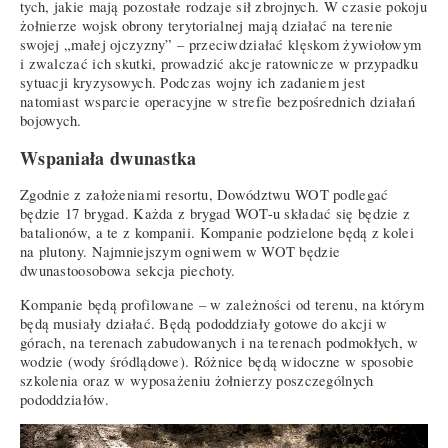
tych, jakie mają pozostałe rodzaje sił zbrojnych. W czasie pokoju
żołnierze wojsk obrony terytorialnej mają działać na terenie
swojej „małej ojczyzny” – przeciwdziałać klęskom żywiołowym
i zwalczać ich skutki, prowadzić akcje ratownicze w przypadku
sytuacji kryzysowych. Podczas wojny ich zadaniem jest
natomiast wsparcie operacyjne w strefie bezpośrednich działań
bojowych.
Wspaniała dwunastka
Zgodnie z założeniami resortu, Dowództwu WOT podlegać
będzie 17 brygad. Każda z brygad WOT-u składać się będzie z
batalionów, a te z kompanii. Kompanie podzielone będą z kolei
na plutony. Najmniejszym ogniwem w WOT będzie
dwunastoosobowa sekcja piechoty.
Kompanie będą profilowane – w zależności od terenu, na którym
będą musiały działać. Będą pododdziały gotowe do akcji w
górach, na terenach zabudowanych i na terenach podmokłych, w
wodzie (wody śródlądowe). Różnice będą widoczne w sposobie
szkolenia oraz w wyposażeniu żołnierzy poszczególnych
pododdziałów.