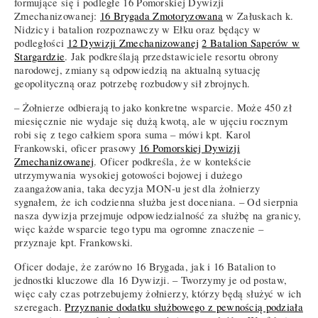
formujące się i podległe 16 Pomorskiej Dywizji
Zmechanizowanej:
16 Brygada Zmotoryzowana
w Załuskach k.
Nidzicy i batalion rozpoznawczy w Ełku oraz będący w
podległości
12 Dywizji Zmechanizowanej
2 Batalion Saperów w
Stargardzie
. Jak podkreślają przedstawiciele resortu obrony
narodowej, zmiany są odpowiedzią na aktualną sytuację
geopolityczną oraz potrzebę rozbudowy sił zbrojnych.
– Żołnierze odbierają to jako konkretne wsparcie. Może 450 zł
miesięcznie nie wydaje się dużą kwotą, ale w ujęciu rocznym
robi się z tego całkiem spora suma – mówi kpt. Karol
Frankowski, oficer prasowy
16 Pomorskiej Dywizji
Zmechanizowanej
. Oficer podkreśla, że w kontekście
utrzymywania wysokiej gotowości bojowej i dużego
zaangażowania, taka decyzja MON-u jest dla żołnierzy
sygnałem, że ich codzienna służba jest doceniana. – Od sierpnia
nasza dywizja przejmuje odpowiedzialność za służbę na granicy,
więc każde wsparcie tego typu ma ogromne znaczenie –
przyznaje kpt. Frankowski.
Oficer dodaje, że zarówno 16 Brygada, jak i 16 Batalion to
jednostki kluczowe dla 16 Dywizji. – Tworzymy je od postaw,
więc cały czas potrzebujemy żołnierzy, którzy będą służyć w ich
szeregach.
Przyznanie dodatku służbowego z pewnością podziała