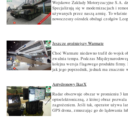
Wojskowe Zakłady Motoryzacyjne S.A. dzi
Specjalizują się w modernizacjach i rem
używanych przez naszą armię. To właśnie
nowoczesny ośrodek obsługi czołgów Leop
Jeszcze groźniejszy Warmate
Choć Warmate niedawno trafił do wojsk ob
zwalnia tempa. Podczas Międzynarodoweg
kolejna wersja flagowego produktu firmy.
jak jego poprzednik, jednak ma znacznie w
Antydronowy IkarX
Radar obserwuje obszar w promieniu 3 km.
optoelektroniczną, z której obraz pozwala
zagrożeniem. Jeśli tak, operator używa la
GPS drona, zmuszając go do lądowania lub