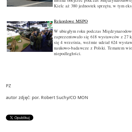
można obejrzeć podczas Międzynarodoweg
Kielc aż 380 jednostek sprzętu, w tym e
Rekordowe MSPO
W ubiegłym roku podczas Międzynarodow
zaprezentowało się 618 wystawców z 27 kra
się 4 września, weźmie udział 624 wystaw
naukowo-badawcze z Polski. Tematem wio
niepodległości.
PZ
autor zdjęć: por. Robert Suchy/CO MON