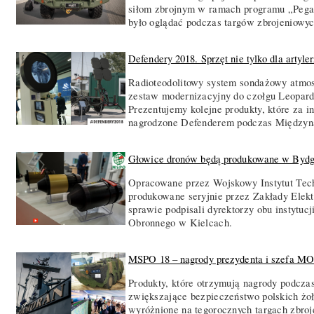
siłom zbrojnym w ramach programu „Peg
było oglądać podczas targów zbrojeniowy
Defendery 2018. Sprzęt nie tylko dla artyle
Radioteodolitowy system sondażowy atmos
zestaw modernizacyjny do czołgu Leopar
Prezentujemy kolejne produkty, które za 
nagrodzone Defenderem podczas Międzyn
Głowice dronów będą produkowane w Byd
Opracowane przez Wojskowy Instytut Tec
produkowane seryjnie przez Zakłady Ele
sprawie podpisali dyrektorzy obu instyt
Obronnego w Kielcach.
MSPO 18 – nagrody prezydenta i szefa M
Produkty, które otrzymują nagrody podcz
zwiększające bezpieczeństwo polskich żo
wyróżnione na tegorocznych targach zbroj