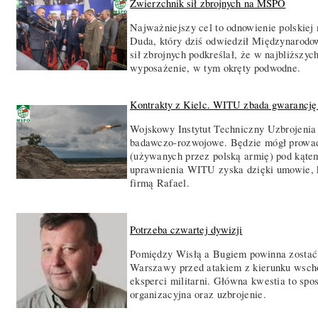
Zwierzchnik sił zbrojnych na MSPO
Najważniejszy cel to odnowienie polskiej
Duda, który dziś odwiedził Międzynarod
sił zbrojnych podkreślał, że w najbliższ
wyposażenie, w tym okręty podwodne.
Kontrakty z Kielc. WITU zbada gwarancję
Wojskowy Instytut Techniczny Uzbrojenia
badawczo-rozwojowe. Będzie mógł prowad
(używanych przez polską armię) pod kątem
uprawnienia WITU zyska dzięki umowie, kt
firmą Rafael.
Potrzeba czwartej dywizji
Pomiędzy Wisłą a Bugiem powinna zostać 
Warszawy przed atakiem z kierunku wschod
eksperci militarni. Główna kwestia to spo
organizacyjna oraz uzbrojenie.