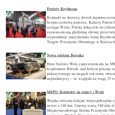
Patrioty Raytheona
Kontrakt na dostawę dwóch najnowocześnie
bezpieczeństwa państwa. Rakiety Patriot 
zasięgu Wisła. Polska dołączyła do elitar
zaawansowaną platformą obrony przeciwlot
wyprodukuje amerykańska firma Raytheon
Targów Przemysłu Obronnego w Kielcach
Nowa odsłona Borsuka
Huta Stalowa Wola zaprezentowała na MS
kryptonimie Borsuk, nad którym pracuje od
pokazywanego na targach rok temu, obecny
najtrudniejszy – ze względu na wagę 25 to
MSPO: Kontrakty na radary i Wisłę
Wojsko otrzyma kolejne trójwspółrzędne
nawet o 240 km. Umowę wartą 540 mln zł
Międzynarodowego Salonu Przemysłu Obron