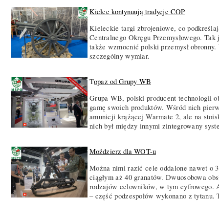
Kielce kontynuują tradycje COP
Kieleckie targi zbrojeniowe, co podkreśla
Centralnego Okręgu Przemysłowego. Tak j
także wzmocnić polski przemysł obronny. 
szczególny wymiar.
T
opaz od Grupy WB
Grupa WB, polski producent technologii 
gamę swoich produktów. Wśród nich pierw
amunicji krążącej Warmate 2, ale na stois
nich był między innymi zintegrowany sys
Moździerz dla WOT-u
Można nimi razić cele oddalone nawet o 3
ciągłym aż 40 granatów. Dwuosobowa obs
rodzajów celowników, w tym cyfrowego. Ab
– część podzespołów wykonano z tytanu. To