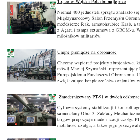
To, co w Wojsku Polskim najlepsze
Niemal 400 jednostek sprzętu znalazło się
Międzynarodowy Salon Przemysłu Obronneg
moździerze Rak, armatohaubice Krab, a 
z Agatu i rampa szturmowa z GROM-u. W 
miłośników militariów.
Unijne pieniądze na obronność
Chcemy wspierać projekty zbrojeniowe, k
mówił Maciej Szymański, reprezentujący 
Europejskiemu Funduszowi Obronnemu. Un
zwiększające bezpieczeństwo członków ws
Zmodernizowany PT-91 w dwóch odsłonac
Cyfrowe systemy stabilizacji i kontroli 
samoosłony Obra 3. Zakłady Mechaniczne
targów propozycje modernizacji czołgu PT
mobilność czołgu, a także jego przeżywaln