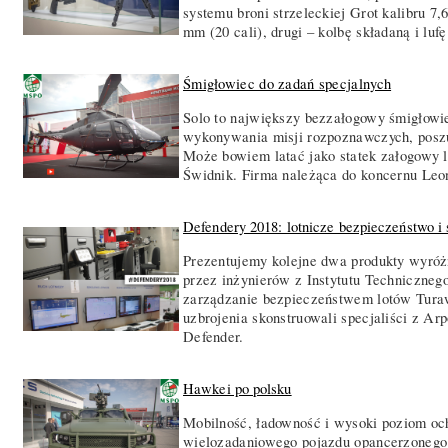
systemu broni strzeleckiej Grot kalibru 7,
mm (20 cali), drugi – kolbę składaną i luf
Śmigłowiec do zadań specjalnych
Solo to największy bezzałogowy śmigłowi
wykonywania misji rozpoznawczych, poszu
Może bowiem latać jako statek załogowy l
Świdnik. Firma należąca do koncernu Le
Defendery 2018: lotnicze bezpieczeństwo 
Prezentujemy kolejne dwa produkty wyróż
przez inżynierów z Instytutu Techniczneg
zarządzanie bezpieczeństwem lotów Turaw
uzbrojenia skonstruowali specjaliści z Ar
Defender.
Hawkei po polsku
Mobilność, ładowność i wysoki poziom och
wielozadaniowego pojazdu opancerzonego. 