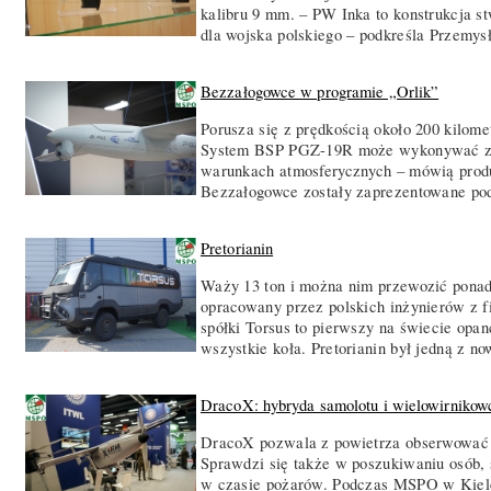
kalibru 9 mm. – PW Inka to konstrukcja s
dla wojska polskiego – podkreśla Przemys
Bezzałogowce w programie „Orlik”
Porusza się z prędkością około 200 kilom
System BSP PGZ-19R może wykonywać zad
warunkach atmosferycznych – mówią prod
Bezzałogowce zostały zaprezentowane po
Pretorianin
Waży 13 ton i można nim przewozić ponad
opracowany przez polskich inżynierów z 
spółki Torsus to pierwszy na świecie opa
wszystkie koła. Pretorianin był jedną z n
DracoX: hybryda samolotu i wielowirnikow
DracoX pozwala z powietrza obserwować c
Sprawdzi się także w poszukiwaniu osób, 
w czasie pożarów. Podczas MSPO w Kielc