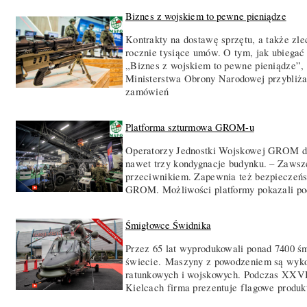
Biznes z wojskiem to pewne pieniądze
Kontrakty na dostawę sprzętu, a także zl
rocznie tysiące umów. O tym, jak ubiegać 
„Biznes z wojskiem to pewne pieniądze”
Ministerstwa Obrony Narodowej przybliża
zamówień
Platforma szturmowa GROM-u
Operatorzy Jednostki Wojskowej GROM dz
nawet trzy kondygnacje budynku. – Zawsz
przeciwnikiem. Zapewnia też bezpieczeń
GROM. Możliwości platformy pokazali po
Śmigłowce Świdnika
Przez 65 lat wyprodukowali ponad 7400 śm
świecie. Maszyny z powodzeniem są wyko
ratunkowych i wojskowych. Podczas XXV
Kielcach firma prezentuje flagowe produ