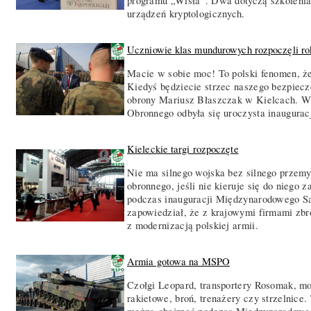
programu „Wisła”. Dwa dotyczą szkolenia ż
urządzeń kryptologicznych.
Uczniowie klas mundurowych rozpoczęli ro
Macie w sobie moc! To polski fenomen, ż
Kiedyś będziecie strzec naszego bezpiecze
obrony Mariusz Błaszczak w Kielcach. W
Obronnego odbyła się uroczysta inaugurac
Kieleckie targi rozpoczęte
Nie ma silnego wojska bez silnego przemy
obronnego, jeśli nie kieruje się do niego
podczas inauguracji Międzynarodowego 
zapowiedział, że z krajowymi firmami zb
z modernizacją polskiej armii.
Armia gotowa na MSPO
Czołgi Leopard, transportery Rosomak, mo
rakietowe, broń, trenażery czy strzelnice