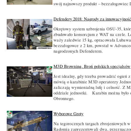
swój najnowszy produkt – bezzałogowiec
Defendery 2018: Nagrody za innowacyjnoś
Okrętowy system uzbrojenia OSU-35, któr
zbudowało konsorcjum z WAT na czele. Le
waży zaledwie 15 kg, opracowała Luba
bezzałogowce z 2 km, powstał w Advanced
nagrodzonych Defenderem.
M3D Browning. Broń polskich specjalsów
Jest idealny, gdy trzeba prowadzić ogień 
mówią o karabinie M3D operatorzy Jedno
zaliczają wymienialną lufę i celność. Z 
oddziale jednostki. Karabin można było
Obronnego.
Wyborowe Groty
Na tegorocznych targach zbrojeniowych w 
Radomia zaprezentowali dwa, przeznaczo