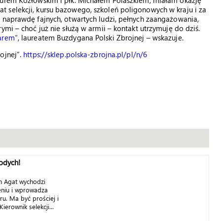
turem Kozłowskim i płk. Michałem Polaszkiem, miałam okazję
 selekcji, kursu bazowego, szkoleń poligonowych w kraju i za
 naprawdę fajnych, otwartych ludzi, pełnych zaangażowania,
ymi – choć już nie służą w armii – kontakt utrzymuję do dziś.
arem”
, laureatem Buzdygana Polski Zbrojnej – wskazuje.
ojnej”.
https://sklep.polska-zbrojna.pl/pl/n/6
odych!
h Agat wychodzi
niu i wprowadza
u. Ma być prościej i
ierownik selekcji...