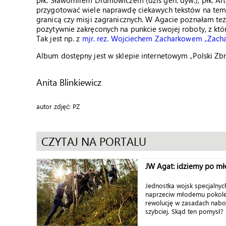
płk. Sławomirem Drumowiczem (dziś gen. dyw.), płk. Ar
przygotować wiele naprawdę ciekawych tekstów na temat
granicą czy misji zagranicznych. W Agacie poznałam też
pozytywnie zakręconych na punkcie swojej roboty, z któr
Tak jest np. z
mjr. rez. Wojciechem Zacharkowem „Zach
Album dostępny jest w sklepie internetowym „Polski Zbr
Anita Blinkiewicz
autor zdjęć: PZ
CZYTAJ NA PORTALU
JW Agat: idziemy po mł
Jednostka wojsk specjalnyc
naprzeciw młodemu pokole
rewolucję w zasadach nabor
szybciej. Skąd ten pomysł? K