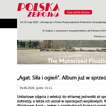
moja polska zbrojna
Od 25 maja 2018 r. obowiązuje w Polsce Rozporządzenie Parlamentu Europejskieg
Armia
Poligon
Sprzęt
Misje
Polityka
Prawo
W związku z powyższym przygotowaliśmy dla Państwa inform
Prosimy o 
„Agat. Siła i ogień”. Album już w sprze
30.06.2026, godz. 11:11
Unikatowe zdjęcia z selekcji do elitarnej jednostki sił
żołnierzy, a także ich udział w operacjach wojskowyc
Wojskowej Agat – jednej z najmłodszych formacji wojsk 