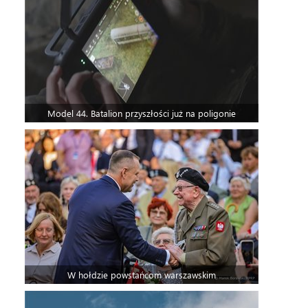
Model 44. Batalion przyszłości już na poligonie
W hołdzie powstańcom warszawskim