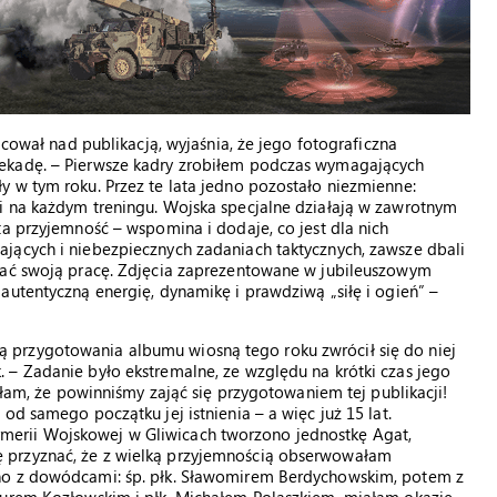
acował nad publikacją, wyjaśnia, że jego fotograficzna
ekadę. – Pierwsze kadry zrobiłem podczas wymagających
 w tym roku. Przez te lata jedno pozostało niezmienne:
i na każdym treningu. Wojska specjalne działają w zawrotnym
ta przyjemność – wspomina i dodaje, co jest dla nich
jących i niebezpiecznych zadaniach taktycznych, zawsze dbali
nać swoją pracę. Zdjęcia zaprezentowane w jubileuszowym
autentyczną energię, dynamikę i prawdziwą „siłę i ogień” –
przygotowania albumu wiosną tego roku zwrócił się do niej
 – Zadanie było ekstremalne, ze względu na krótki czas jego
iałam, że powinniśmy zająć się przygotowaniem tej publikacji!
od samego początku jej istnienia – a więc już 15 lat.
erii Wojskowej w Gliwicach tworzono jednostkę Agat,
 przyznać, że z wielką przyjemnością obserwowałam
no z dowódcami: śp. płk. Sławomirem Berdychowskim, potem z