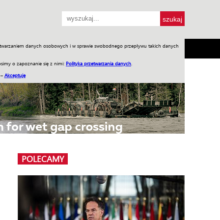
przetwarzaniem danych osobowych i w sprawie swobodnego przepływu takich danych
SH
SKLEP
Jednodniówki
Praca w WIW
simy o zapoznanie się z nimi:
Polityka przetwarzania danych
.
 –
Akceptuję
POLECAMY