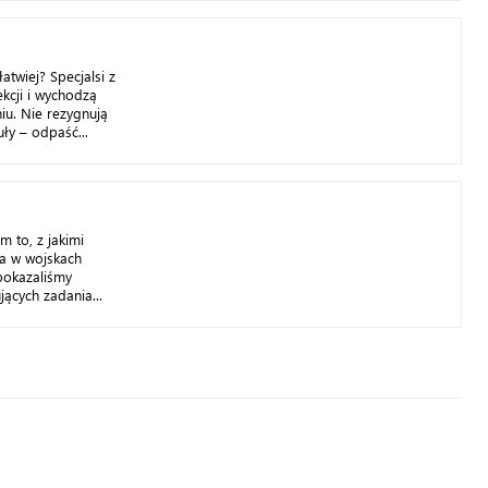
atwiej? Specjalsi z
ekcji i wychodzą
u. Nie rezygnują
uły – odpaść...
m to, z jakimi
ba w wojskach
pokazaliśmy
ących zadania...