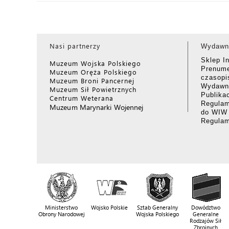
Nasi partnerzy
Wydawn
Sklep I
Muzeum Wojska Polskiego
Prenume
Muzeum Oręża Polskiego
czasop
Muzeum Broni Pancernej
Wydawni
Muzeum Sił Powietrznych
Publika
Centrum Weterana
Regulam
Muzeum Marynarki Wojennej
do WIW
Regula
Ministerstwo
Wojsko Polskie
Sztab Generalny
Dowództwo
Obrony Narodowej
Wojska Polskiego
Generalne
Rodzajów Sił
Zbrojnych