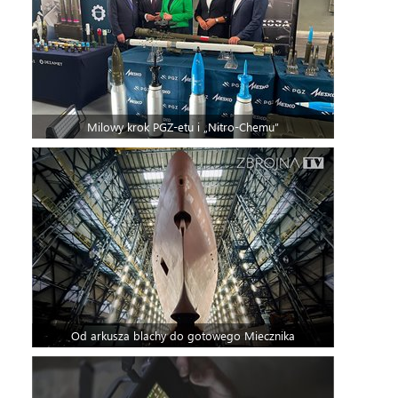
Milowy krok PGZ-etu i „Nitro-Chemu”
Od arkusza blachy do gotowego Miecznika