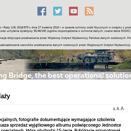
o i Rady (UE) 2016/679 z dnia 27 kwietnia 2016 r. w sprawie ochrony osób fizycznych w związku z 
Świat
Społeczność
Sport
Historia
Galerie
Wideo
ENGLI
oraz uchylenia dyrektywy 95/46/WE (ogólne rozporządzenie o ochronie danych, zwane także RODO).
acje dotyczące przetwarzania przez Wojskowy Instytut Wydawniczy Państwa danych osobowych. Pro
zaakceptowanie warunków przetwarzania danych osobowych przez Wojskowych Instytut Wydawniczy
daży
A
A
A
 specjalnych, fotografie dokumentujące wymagające szkolenia
h. Rusza sprzedaż wyjątkowego albumu poświęconego Jednostce
specjalnych, która obchodzi 15-lecie. Publikację przygotował