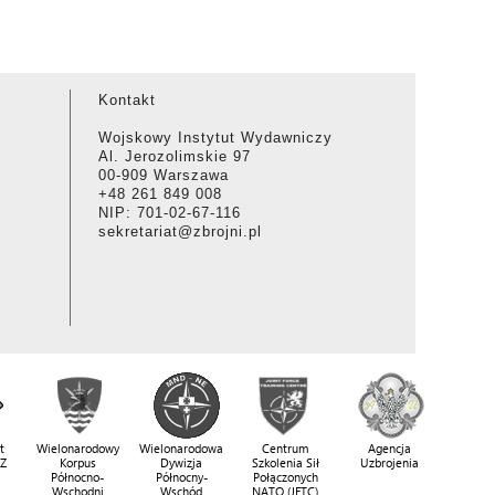
Kontakt
Wojskowy Instytut Wydawniczy
Al. Jerozolimskie 97
00-909 Warszawa
+48 261 849 008
NIP: 701-02-67-116
sekretariat@zbrojni.pl
t
Wielonarodowy
Wielonarodowa
Centrum
Agencja
SZ
Korpus
Dywizja
Szkolenia Sił
Uzbrojenia
Północno-
Północny-
Połączonych
Wschodni
Wschód
NATO (JFTC)