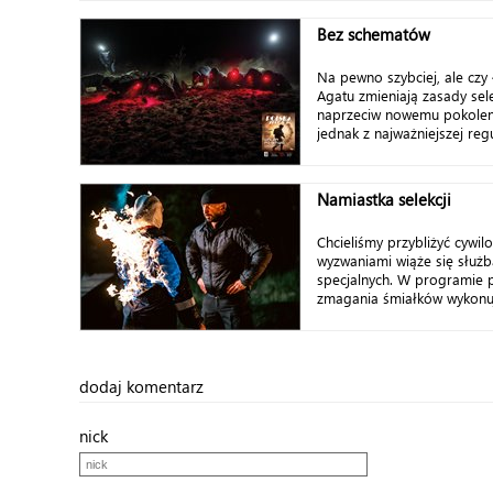
Bez schematów
Na pewno szybciej, ale czy ł
Agatu zmieniają zasady sel
naprzeciw nowemu pokoleni
jednak z najważniejszej reg
Namiastka selekcji
Chcieliśmy przybliżyć cywilo
wyzwaniami wiąże się służ
specjalnych. W programie 
zmagania śmiałków wykonuj
dodaj komentarz
nick