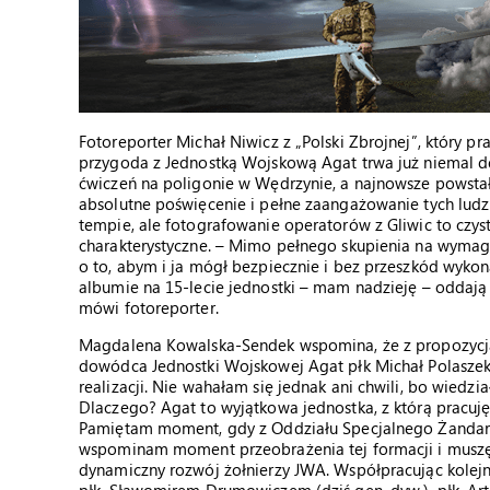
Fotoreporter Michał Niwicz z „Polski Zbrojnej”, który pr
przygoda z Jednostką Wojskową Agat trwa już niemal d
ćwiczeń na poligonie w Wędrzynie, a najnowsze powstały
absolutne poświęcenie i pełne zaangażowanie tych ludz
tempie, ale fotografowanie operatorów z Gliwic to czys
charakterystyczne. – Mimo pełnego skupienia na wymaga
o to, abym i ja mógł bezpiecznie i bez przeszkód wyko
albumie na 15-lecie jednostki – mam nadzieję – oddają 
mówi fotoreporter.
Magdalena Kowalska-Sendek wspomina, że z propozycją 
dowódca Jednostki Wojskowej Agat płk Michał Polaszek.
realizacji. Nie wahałam się jednak ani chwili, bo wiedz
Dlaczego? Agat to wyjątkowa jednostka, z którą pracuję 
Pamiętam moment, gdy z Oddziału Specjalnego Żandarm
wspominam moment przeobrażenia tej formacji i muszę
dynamiczny rozwój żołnierzy JWA. Współpracując kolej