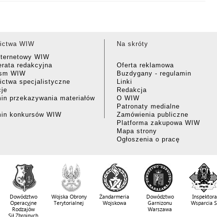
ictwa WIW
Na skróty
nternetowy WIW
rata redakcyjna
Oferta reklamowa
ism WIW
Buzdygany - regulamin
ctwa specjalistyczne
Linki
cje
Redakcja
in przekazywania materiałów
O WIW
Patronaty medialne
min konkursów WIW
Zamówienia publiczne
Platforma zakupowa WIW
Mapa strony
Ogłoszenia o pracę
Dowództwo
Wojska Obrony
Żandarmeria
Dowództwo
Inspektora
Operacyjne
Terytorialnej
Wojskowa
Garnizonu
Wsparcia 
Rodzajów
Warszawa
Sił Zbrojnych