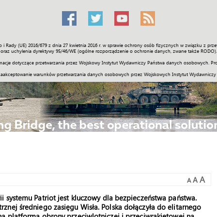
o i Rady (UE) 2016/679 z dnia 27 kwietnia 2016 r. w sprawie ochrony osób fizycznych w związku z 
Świat
Społeczność
Sport
Historia
Galerie
Wideo
ENGLI
oraz uchylenia dyrektywy 95/46/WE (ogólne rozporządzenie o ochronie danych, zwane także RODO).
acje dotyczące przetwarzania przez Wojskowy Instytut Wydawniczy Państwa danych osobowych. Pro
zaakceptowanie warunków przetwarzania danych osobowych przez Wojskowych Instytut Wydawniczy
A
A
A
i systemu Patriot jest kluczowy dla bezpieczeństwa państwa.
znej średniego zasięgu Wisła. Polska dołączyła do elitarnego
ą platformą obrony przeciwlotniczej i przeciwrakietowej na