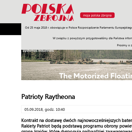
moja polska zbrojna
Od 25 maja 2018 r. obowiązuje w Polsce Rozporządzenie Parlamentu Europejskieg
Armia
Poligon
Sprzęt
Misje
Polityka
Prawo
W związku z powyższym przygotowaliśmy dla Państwa inform
Prosimy o 
Patrioty Raytheona
05.09.2018, godz. 10:40
Kontrakt na dostawę dwóch najnowocześniejszych bateri
Rakiety Patriot będą podstawą programu obrony powietr
grona krajów, które dysponują najbardziej zaawansowan