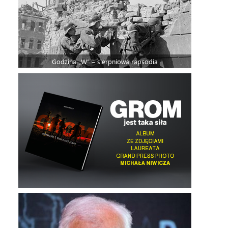
Godzina „W” – sierpniowa rapsodia