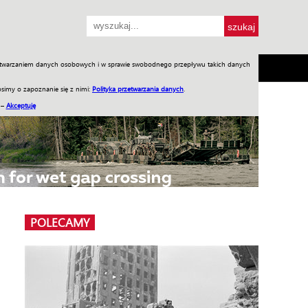
przetwarzaniem danych osobowych i w sprawie swobodnego przepływu takich danych
SH
SKLEP
Jednodniówki
Praca w WIW
simy o zapoznanie się z nimi:
Polityka przetwarzania danych
.
 –
Akceptuję
POLECAMY