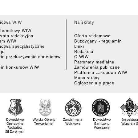
ictwa WIW
Na skróty
nternetowy WIW
rata redakcyjna
Oferta reklamowa
ism WIW
Buzdygany - regulamin
ctwa specjalistyczne
Linki
cje
Redakcja
in przekazywania materiałów
O WIW
Patronaty medialne
min konkursów WIW
Zamówienia publiczne
Platforma zakupowa WIW
Mapa strony
Ogłoszenia o pracę
Dowództwo
Wojska Obrony
Żandarmeria
Dowództwo
Inspektora
Operacyjne
Terytorialnej
Wojskowa
Garnizonu
Wsparcia 
Rodzajów
Warszawa
Sił Zbrojnych