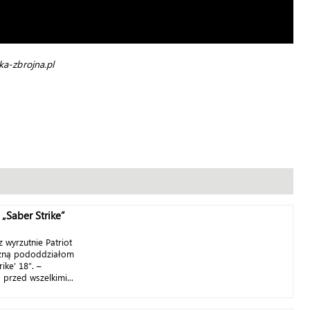
ka-zbrojna.pl
 „Saber Strike”
 wyrzutnie Patriot
rzną pododdziałom
ike' 18”. –
przed wszelkimi...