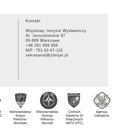
Kontakt
Wojskowy Instytut Wydawniczy
Al. Jerozolimskie 97
00-909 Warszawa
+48 261 849 008
NIP: 701-02-67-116
sekretariat@zbrojni.pl
t
Wielonarodowy
Wielonarodowa
Centrum
Agencja
SZ
Korpus
Dywizja
Szkolenia Sił
Uzbrojenia
Północno-
Północny-
Połączonych
Wschodni
Wschód
NATO (JFTC)