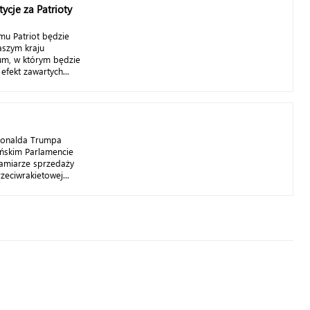
tycje za Patrioty
mu Patriot będzie
aszym kraju
um, w którym będzie
efekt zawartych...
Donalda Trumpa
ańskim Parlamencie
amiarze sprzedaży
eciwrakietowej...