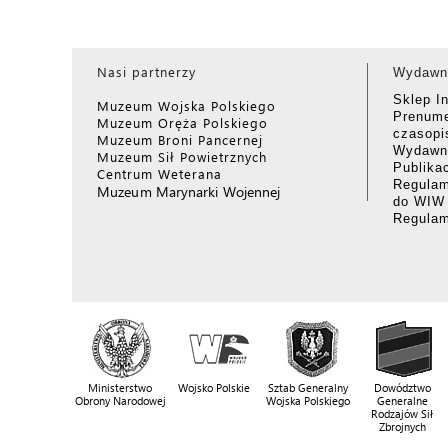
Nasi partnerzy
Wydawn
Sklep I
Muzeum Wojska Polskiego
Prenume
Muzeum Oręża Polskiego
czasop
Muzeum Broni Pancernej
Wydawni
Muzeum Sił Powietrznych
Publika
Centrum Weterana
Regulam
Muzeum Marynarki Wojennej
do WIW
Regula
Ministerstwo
Wojsko Polskie
Sztab Generalny
Dowództwo
Obrony Narodowej
Wojska Polskiego
Generalne
Rodzajów Sił
Zbrojnych