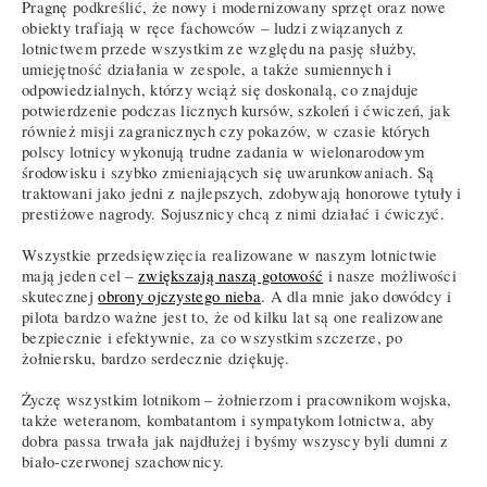
Pragnę podkreślić, że nowy i modernizowany sprzęt oraz nowe
obiekty trafiają w ręce fachowców – ludzi związanych z
lotnictwem przede wszystkim ze względu na pasję służby,
umiejętność działania w zespole, a także sumiennych i
odpowiedzialnych, którzy wciąż się doskonalą, co znajduje
potwierdzenie podczas licznych kursów, szkoleń i ćwiczeń, jak
również misji zagranicznych czy pokazów, w czasie których
polscy lotnicy wykonują trudne zadania w wielonarodowym
środowisku i szybko zmieniających się uwarunkowaniach. Są
traktowani jako jedni z najlepszych, zdobywają honorowe tytuły i
prestiżowe nagrody. Sojusznicy chcą z nimi działać i ćwiczyć.
Wszystkie przedsięwzięcia realizowane w naszym lotnictwie
mają jeden cel –
zwiększają naszą gotowość
i nasze możliwości
skutecznej
obrony ojczystego nieba
. A dla mnie jako dowódcy i
pilota bardzo ważne jest to, że od kilku lat są one realizowane
bezpiecznie i efektywnie, za co wszystkim szczerze, po
żołniersku, bardzo serdecznie dziękuję.
Życzę wszystkim lotnikom – żołnierzom i pracownikom wojska,
także weteranom, kombatantom i sympatykom lotnictwa, aby
dobra passa trwała jak najdłużej i byśmy wszyscy byli dumni z
biało-czerwonej szachownicy.