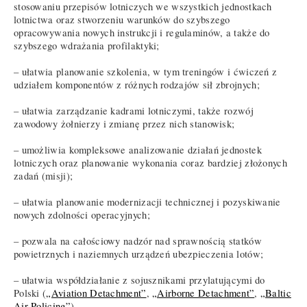
stosowaniu przepisów lotniczych we wszystkich jednostkach
lotnictwa oraz stworzeniu warunków do szybszego
opracowywania nowych instrukcji i regulaminów, a także do
szybszego wdrażania profilaktyki;
– ułatwia planowanie szkolenia, w tym treningów i ćwiczeń z
udziałem komponentów z różnych rodzajów sił zbrojnych;
– ułatwia zarządzanie kadrami lotniczymi, także rozwój
zawodowy żołnierzy i zmianę przez nich stanowisk;
– umożliwia kompleksowe analizowanie działań jednostek
lotniczych oraz planowanie wykonania coraz bardziej złożonych
zadań (misji);
– ułatwia planowanie modernizacji technicznej i pozyskiwanie
nowych zdolności operacyjnych;
– pozwala na całościowy nadzór nad sprawnością statków
powietrznych i naziemnych urządzeń ubezpieczenia lotów;
– ułatwia współdziałanie z sojusznikami przylatującymi do
Polski (
„Aviation Detachment”
,
„Airborne Detachment”
,
„Baltic
Air Policing”
).