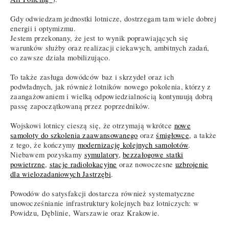
Gdy odwiedzam jednostki lotnicze, dostrzegam tam wiele dobrej
energii i optymizmu.
Jestem przekonany, że jest to wynik poprawiających się
warunków służby oraz realizacji ciekawych, ambitnych zadań,
co zawsze działa mobilizująco.
To także zasługa dowódców baz i skrzydeł oraz ich
podwładnych, jak również lotników nowego pokolenia, którzy z
zaangażowaniem i wielką odpowiedzialnością kontynuują dobrą
passę zapoczątkowaną przez poprzedników.
Wojskowi lotnicy cieszą się, że otrzymają wkrótce
nowe
samoloty do szkolenia zaawansowanego
oraz
śmigłowce
, a także
z tego, że kończymy
modernizację kolejnych samolotów
.
Niebawem pozyskamy
symulatory
,
bezzałogowe statki
powietrzne
,
stacje radiolokacyjne
oraz nowoczesne
uzbrojenie
dla wielozadaniowych Jastrzębi
.
Powodów do satysfakcji dostarcza również systematyczne
unowocześnianie infrastruktury kolejnych baz lotniczych: w
Powidzu, Dęblinie, Warszawie oraz Krakowie.