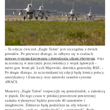
– Ta edycja ćwiczeń „Eagle Talon” jest szczególna z dwóch
powodów. Po pierwsze dlatego, że odbywa się w realiach
nowego systemu kierowania i dowodzenia siłami zbrojnymi
, więc
uczestniczą w nim także przeciwlotnicy z wojsk lądowych –
mówi gen. broni pil. Lech Majewski, dowódca generalny RSZ. –
Po drugie dlatego, że uczestnikami tej edycji będą lotnicy polscy,
amerykańscy i francuscy oraz natowski samolot systemu
AWACS.
Manewry „Eagle Talon” rozpoczęły się poniedziałek, a zakończą
w piątek. Do tego czasu w polskiej przestrzeni powietrznej
zadania wykonywać będzie przeszło 40 samolotów i
śmigłowców. Żołnierze będą podzieleni na siły własne i
przeciwnika, czyli na „niebieskich” i „czerwonych”. Będą