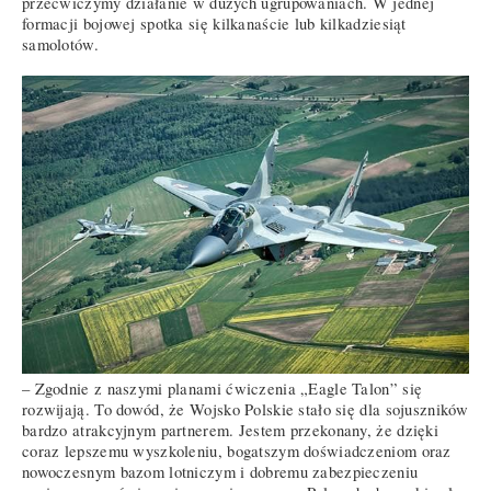
przećwiczymy działanie w dużych ugrupowaniach. W jednej
formacji bojowej spotka się kilkanaście lub kilkadziesiąt
samolotów.
– Zgodnie z naszymi planami ćwiczenia „Eagle Talon” się
rozwijają. To dowód, że Wojsko Polskie stało się dla sojuszników
bardzo atrakcyjnym partnerem. Jestem przekonany, że dzięki
coraz lepszemu wyszkoleniu, bogatszym doświadczeniom oraz
nowoczesnym bazom lotniczym i dobremu zabezpieczeniu