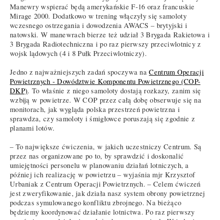
Manewry wspierać będą amerykańskie F-16 oraz francuskie
Mirage 2000. Dodatkowo w trening włączyły się samoloty
wczesnego ostrzegania i dowodzenia AWACS – brytyjski i
natowski. W manewrach bierze też udział 3 Brygada Rakietowa i
3 Brygada Radiotechniczna i po raz pierwszy przeciwlotnicy z
wojsk lądowych (4 i 8 Pułk Przeciwlotniczy).
Jedno z najważniejszych zadań spoczywa na
Centrum Operacji
Powietrznych - Dowództwie Komponentu Powietrznego (COP-
DKP)
. To właśnie z niego samoloty dostają rozkazy, zanim się
wzbiją w powietrze. W COP przez całą dobę obserwuje się na
monitorach, jak wygląda polska przestrzeń powietrzna i
sprawdza, czy samoloty i śmigłowce poruszają się zgodnie z
planami lotów.
– To największe ćwiczenia, w jakich uczestniczy Centrum. Są
przez nas organizowane po to, by sprawdzić i doskonalić
umiejętności personelu w planowaniu działań lotniczych, a
później ich realizację w powietrzu – wyjaśnia mjr Krzysztof
Urbaniak z Centrum Operacji Powietrznych. – Celem ćwiczeń
jest zweryfikowanie, jak działa nasz system obrony powietrznej
podczas symulowanego konfliktu zbrojnego. Na bieżąco
będziemy koordynować działanie lotnictwa. Po raz pierwszy