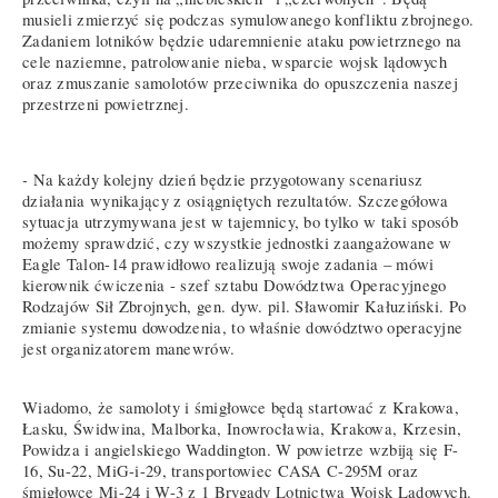
musieli zmierzyć się podczas symulowanego konfliktu zbrojnego.
Zadaniem lotników będzie udaremnienie ataku powietrznego na
cele naziemne, patrolowanie nieba, wsparcie wojsk lądowych
oraz zmuszanie samolotów przeciwnika do opuszczenia naszej
przestrzeni powietrznej.
-
Na każdy kolejny dzień będzie przygotowany scenariusz
działania wynikający z osiągniętych rezultatów. Szczegółowa
sytuacja utrzymywana jest w tajemnicy, bo tylko w taki sposób
możemy sprawdzić, czy wszystkie jednostki zaangażowane w
Eagle Talon-14 prawidłowo realizują swoje zadania – mówi
kierownik ćwiczenia - szef sztabu Dowództwa Operacyjnego
Rodzajów Sił Zbrojnych, gen. dyw. pil. Sławomir Kałuziński. Po
zmianie systemu dowodzenia, to właśnie dowództwo operacyjne
jest organizatorem manewrów.
Wiadomo, że samoloty i śmigłowce będą startować z Krakowa,
Łasku, Świdwina, Malborka, Inowrocławia, Krakowa, Krzesin,
Powidza i angielskiego Waddington. W powietrze wzbiją się F-
16, Su-22, MiG-i-29, transportowiec CASA C-295M oraz
śmigłowce Mi-24 i W-3 z 1 Brygady Lotnictwa Wojsk Lądowych.