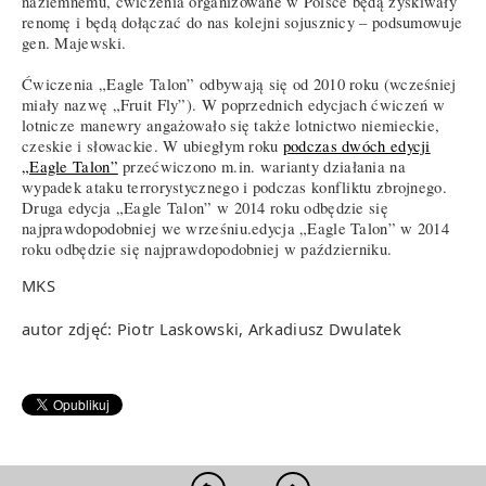
naziemnemu, ćwiczenia organizowane w Polsce będą zyskiwały
renomę i będą dołączać do nas kolejni sojusznicy – podsumowuje
gen. Majewski.
Ćwiczenia „Eagle Talon” odbywają się od 2010 roku (wcześniej
miały nazwę „Fruit Fly”). W poprzednich edycjach ćwiczeń w
lotnicze manewry angażowało się także lotnictwo niemieckie,
czeskie i słowackie. W ubiegłym roku
podczas dwóch edycji
„Eagle Talon”
przećwiczono m.in. warianty działania na
wypadek ataku terrorystycznego i podczas konfliktu zbrojnego.
Druga edycja „Eagle Talon” w 2014 roku odbędzie się
najprawdopodobniej we wrześniu.edycja „Eagle Talon” w 2014
roku odbędzie się najprawdopodobniej w październiku.
MKS
autor zdjęć: Piotr Laskowski, Arkadiusz Dwulatek