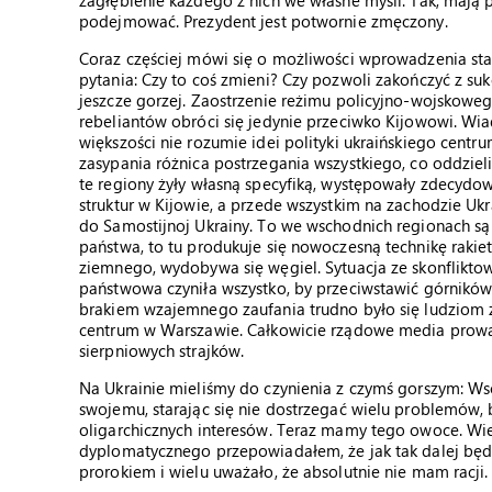
zagłębienie każdego z nich we własne myśli. Tak, mają 
podejmować. Prezydent jest potwornie zmęczony.
Coraz częściej mówi się o możliwości wprowadzenia s
pytania: Czy to coś zmieni? Czy pozwoli zakończyć z su
jeszcze gorzej. Zaostrzenie reżimu policyjno-wojskoweg
rebeliantów obróci się jedynie przeciwko Kijowowi. Wi
większości nie rozumie idei polityki ukraińskiego centru
zasypania różnica postrzegania wszystkiego, co oddzielił
te regiony żyły własną specyfiką, występowały zdecydo
struktur w Kijowie, a przede wszystkim na zachodzie Uk
do Samostijnoj Ukrainy. To we wschodnich regionach s
państwa, to tu produkuje się nowoczesną technikę rakiet
ziemnego, wydobywa się węgiel. Sytuacja ze skonflikto
państwowa czyniła wszystko, by przeciwstawić górników
brakiem wzajemnego zaufania trudno było się ludziom z
centrum w Warszawie. Całkowicie rządowe media prowad
sierpniowych strajków.
Na Ukrainie mieliśmy do czynienia z czymś gorszym: W
swojemu, starając się nie dostrzegać wielu problemów, 
oligarchicznych interesów. Teraz mamy tego owoce. Wi
dyplomatycznego przepowiadałem, że jak tak dalej będzi
prorokiem i wielu uważało, że absolutnie nie mam racji. 