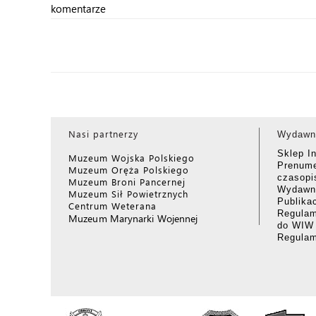
komentarze
Nasi partnerzy
Wydawn
Sklep I
Muzeum Wojska Polskiego
Prenume
Muzeum Oręża Polskiego
czasop
Muzeum Broni Pancernej
Wydawni
Muzeum Sił Powietrznych
Publika
Centrum Weterana
Regulam
Muzeum Marynarki Wojennej
do WIW
Regula