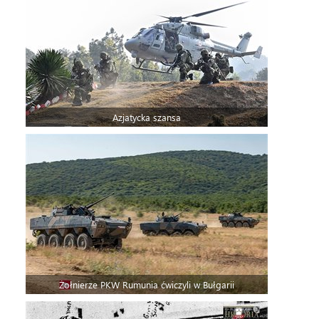
Azjatycka szansa
Żołnierze PKW Rumunia ćwiczyli w Bułgarii