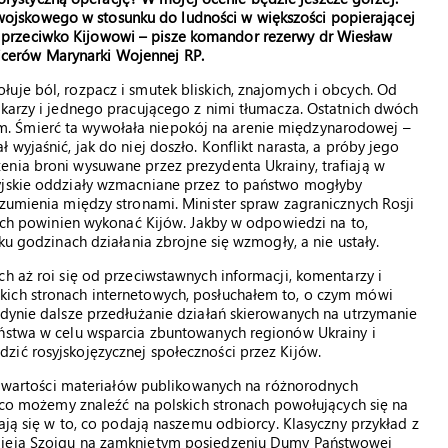
wojskowego w stosunku do ludności w większości popierającej
e przeciwko Kijowowi – pisze komandor rezerwy dr Wiesław
icerów Marynarki Wojennej RP.
uje ból, rozpacz i smutek bliskich, znajomych i obcych. Od
ikarzy i jednego pracującego z nimi tłumacza. Ostatnich dwóch
. Śmierć ta wywołała niepokój na arenie międzynarodowej –
wyjaśnić, jak do niej doszło. Konflikt narasta, a próby jego
enia broni wysuwane przez prezydenta Ukrainy, trafiają w
syjskie oddziały wzmacniane przez to państwo mogłyby
ozumienia między stronami. Minister spraw zagranicznych Rosji
ruch powinien wykonać Kijów. Jakby w odpowiedzi na to,
ku godzinach działania zbrojne się wzmogły, a nie ustały.
h aż roi się od przeciwstawnych informacji, komentarzy i
kich stronach internetowych, posłuchałem to, o czym mówi
edynie dalsze przedłużanie działań skierowanych na utrzymanie
eństwa w celu wsparcia zbuntowanych regionów Ukrainy i
zić rosyjskojęzycznej społeczności przez Kijów.
e zawartości materiałów publikowanych na różnorodnych
, co możemy znaleźć na polskich stronach powołujących się na
iają się w to, co podają naszemu odbiorcy. Klasyczny przykład z
rgieja Szojgu na zamkniętym posiedzeniu Dumy Państwowej