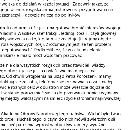
 wojska do działań w każdej sytuacji. Zapewnił także, że
 jego ocenie, rosyjska armia jest również przygotowana na
k zaznaczył – decyzje należą do polityków.
ntroli nad armią i że jest ona gotowa bronić interesów swojego
adimir Wasiliew, szef frakcji „Jedinoj Rossii”, czyli głównej
kty widzenia na to, kto tam się znajduje [tj. rejony objęte
est rola wojskowych Rosji. Zrozumiałym jest, że ten problem
 deputowanych”. Podkreślił też, że w celu udzielenia
ennikarskie miało możliwość tam pracować”.
 nie dla wszystkich rosyjskich przedstawicieli władzy
go obozu, jasne jest, co właściwie ma miejsce na
ać. Od chwili wstąpienia na urząd Petra Poroszenki mamy
taktują się ze sobą, telefonicznie rozmawiają o zaistniałej
kowicie różnych celów obu stron może wreszcie dojdzie do
et w stanie porozumieć się co do przerwania ognia i wymiany
wej między walczącymi na śmierć i życie stronami najkrwawszej
w Akademii Obrony Narodowej tego państwa. Widać było twarz
 zbiórce i słuchali tego, o czym do nich mówił zwierzchnik sił
a niechęć patrzenia wprost w obiektyw kamery, wyraźne