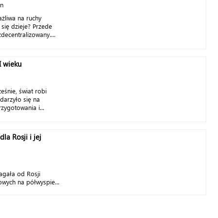
an
ażliwa na ruchy
 się dzieje? Przede
decentralizowany....
I wieku
eśnie, świat robi
arzyło się na
zygotowania i...
la Rosji i jej
gała od Rosji
wych na półwyspie...