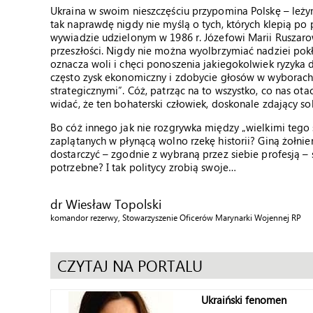
Ukraina w swoim nieszczęściu przypomina Polskę – leży
tak naprawdę nigdy nie myślą o tych, których klepią po
wywiadzie udzielonym w 1986 r. Józefowi Marii Ruszarow
przeszłości. Nigdy nie można wyolbrzymiać nadziei pok
oznacza woli i chęci ponoszenia jakiegokolwiek ryzyka d
często zysk ekonomiczny i zdobycie głosów w wyborac
strategicznymi”. Cóż, patrząc na to wszystko, co nas ota
widać, że ten bohaterski człowiek, doskonale zdający so
Bo cóż innego jak nie rozgrywka między „wielkimi tego 
zaplątanych w płynącą wolno rzekę historii? Giną żołnierz
dostarczyć – zgodnie z wybraną przez siebie profesją – 
potrzebne? I tak politycy zrobią swoje…
dr Wiesław Topolski
komandor rezerwy, Stowarzyszenie Oficerów Marynarki Wojennej RP
CZYTAJ NA PORTALU
Ukraiński fenomen