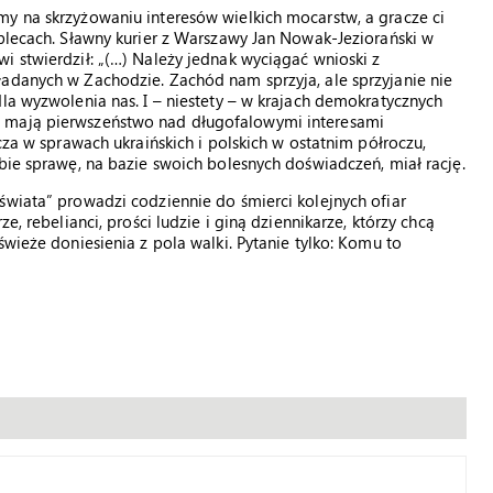
my na skrzyżowaniu interesów wielkich mocarstw, a gracze ci
 plecach. Sławny kurier z Warszawy Jan Nowak-Jeziorański w
i stwierdził: „(…) Należy jednak wyciągać wnioski z
ładanych w Zachodzie. Zachód nam sprzyja, ale sprzyjanie nie
la wyzwolenia nas. I – niestety – w krajach demokratycznych
h mają pierwszeństwo nad długofalowymi interesami
cza w sprawach ukraińskich i polskich w ostatnim półroczu,
bie sprawę, na bazie swoich bolesnych doświadczeń, miał rację.
świata” prowadzi codziennie do śmierci kolejnych ofiar
e, rebelianci, prości ludzie i giną dziennikarze, którzy chcą
świeże doniesienia z pola walki. Pytanie tylko: Komu to