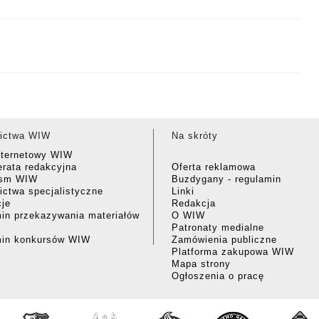
ictwa WIW
Na skróty
nternetowy WIW
rata redakcyjna
Oferta reklamowa
ism WIW
Buzdygany - regulamin
ctwa specjalistyczne
Linki
cje
Redakcja
in przekazywania materiałów
O WIW
Patronaty medialne
min konkursów WIW
Zamówienia publiczne
Platforma zakupowa WIW
Mapa strony
Ogłoszenia o pracę