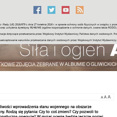
o i Rady (UE) 2016/679 z dnia 27 kwietnia 2016 r. w sprawie ochrony osób fizycznych w związku z 
Świat
Społeczność
Sport
Historia
Galerie
Wideo
ENGLI
oraz uchylenia dyrektywy 95/46/WE (ogólne rozporządzenie o ochronie danych, zwane także RODO).
acje dotyczące przetwarzania przez Wojskowy Instytut Wydawniczy Państwa danych osobowych. Pro
zaakceptowanie warunków przetwarzania danych osobowych przez Wojskowych Instytut Wydawniczy
A
A
A
żliwości wprowadzenia stanu wojennego na obszarze
 Rodzą się pytania: Czy to coś zmieni? Czy pozwoli to
orystyczną operację? W mojej ocenie będzie jeszcze gorzej.