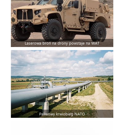
Laserowa broń na drony powstaje na WAT
Paliwowy krwiobieg NATO