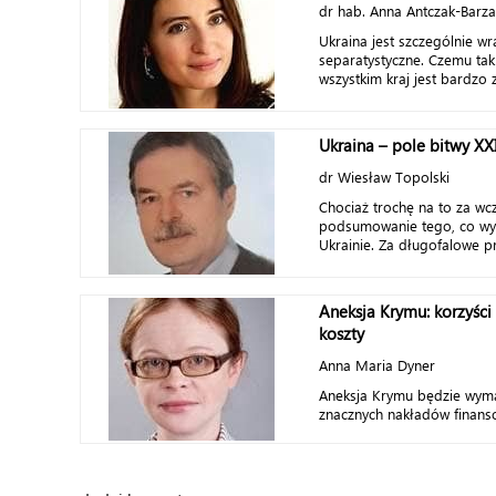
dr hab. Anna Antczak-Barz
Ukraina jest szczególnie wr
separatystyczne. Czemu tak
wszystkim kraj jest bardzo z
Ukraina – pole bitwy XX
dr Wiesław Topolski
Chociaż trochę na to za wcz
podsumowanie tego, co wyd
Ukrainie. Za długofalowe pr
Aneksja Krymu: korzyści d
koszty
Anna Maria Dyner
Aneksja Krymu będzie wyma
znacznych nakładów finanso