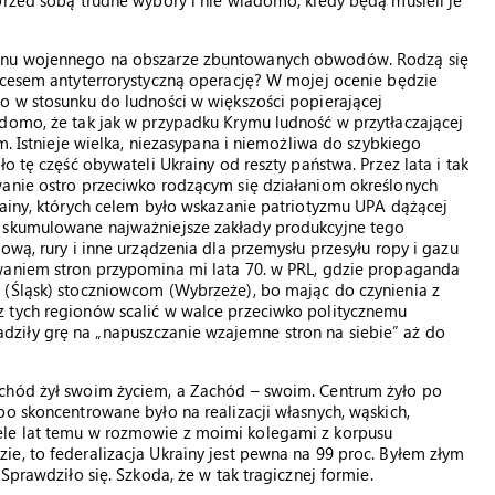
przed sobą trudne wybory i nie wiadomo, kiedy będą musieli je
tanu wojennego na obszarze zbuntowanych obwodów. Rodzą się
kcesem antyterrorystyczną operację? W mojej ocenie będzie
o w stosunku do ludności w większości popierającej
adomo, że tak jak w przypadku Krymu ludność w przytłaczającej
m. Istnieje wielka, niezasypana i niemożliwa do szybkiego
o tę część obywateli Ukrainy od reszty państwa. Przez lata i tak
wanie ostro przeciwko rodzącym się działaniom określonych
rainy, których celem było wskazanie patriotyzmu UPA dążącej
ą skumulowane najważniejsze zakłady produkcyjne tego
ową, rury i inne urządzenia dla przemysłu przesyłu ropy i gazu
waniem stron przypomina mi lata 70. w PRL, gdzie propaganda
 (Śląsk) stoczniowcom (Wybrzeże), bo mając do czynienia z
 tych regionów scalić w walce przeciwko politycznemu
ziły grę na „napuszczanie wzajemne stron na siebie” aż do
schód żył swoim życiem, a Zachód – swoim. Centrum żyło po
bo skoncentrowane było na realizacji własnych, wąskich,
ele lat temu w rozmowie z moimi kolegami z korpusu
e, to federalizacja Ukrainy jest pewna na 99 proc. Byłem złym
Sprawdziło się. Szkoda, że w tak tragicznej formie.