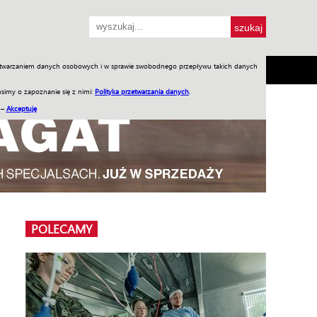
przetwarzaniem danych osobowych i w sprawie swobodnego przepływu takich danych
SH
SKLEP
Jednodniówki
Praca w WIW
simy o zapoznanie się z nimi:
Polityka przetwarzania danych
.
 –
Akceptuję
POLECAMY