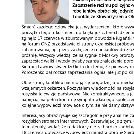
Zaostrzenie reżimu policyjno-
rebeliantów obróci się jedyni
Topolski ze Stowarzyszenia Of
Śmierć każdego człowieka jest wydarzeniem, które wywoł
początku tego roku śmierć dotknęła już czterech dzienn
zginęło 17 czerwca w zbuntowanym obwodzie ługańskim
na forum ONZ przedstawiciel strony ukraińskiej próbował 
zahamowania, np. przez zachęcenie rebeliantów do złoż
próżnię. Wszyscy wiedzą, że na sygnał z Moskwy proro
zaprzestać walki i wtedy byłaby szansa znalezienia por
Siergiej Ławrow stwierdził kilka dni temu, że pierwszy 
Poroszenko dał rozkaz zaprzestania ognia, ale już po kil
Obie strony konfliktu nie mogą się pogodzić, a w mediac
wzajemnych oskarżeń. Poczytałem wiadomości na rosyjs
rosyjska telewizja państwowa. Nic konstruktywnego, a j
napięcia, na pełną kontrolę sympatii własnego społecz
kolejne wypowiedzi mówiące o tym, że nie damy skrzywd
Interesujący obraz rysuje się szczególnie przy analizi
rosyjskich stronach internetowych. Zestawiając je z tym
te materiały, widać, że redaktorzy nie za bardzo zagłęb
18 czerwca dotyczący wypowiedzi ministra obrony Sie