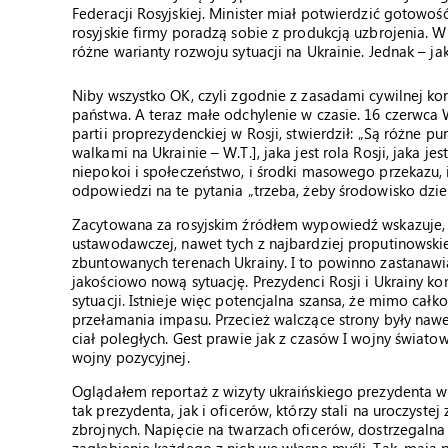
Federacji Rosyjskiej. Minister miał potwierdzić gotowość
rosyjskie firmy poradzą sobie z produkcją uzbrojenia. W
różne warianty rozwoju sytuacji na Ukrainie. Jednak – ja
Niby wszystko OK, czyli zgodnie z zasadami cywilnej ko
państwa. A teraz małe odchylenie w czasie. 16 czerwca Wł
partii proprezydenckiej w Rosji, stwierdził: „Są różne pun
walkami na Ukrainie – W.T.], jaka jest rola Rosji, jaka j
niepokoi i społeczeństwo, i środki masowego przekazu, i
odpowiedzi na te pytania „trzeba, żeby środowisko dzi
Zacytowana za rosyjskim źródłem wypowiedź wskazuje, że
ustawodawczej, nawet tych z najbardziej proputinowskie
zbuntowanych terenach Ukrainy. I to powinno zastanawi
jakościowo nową sytuację. Prezydenci Rosji i Ukrainy kon
sytuacji. Istnieje więc potencjalna szansa, że mimo cał
przełamania impasu. Przecież walczące strony były naw
ciał poległych. Gest prawie jak z czasów I wojny świato
wojny pozycyjnej.
Oglądałem reportaż z wizyty ukraińskiego prezydenta 
tak prezydenta, jak i oficerów, którzy stali na uroczystej
zbrojnych. Napięcie na twarzach oficerów, dostrzegaln