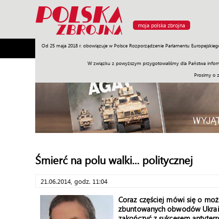
moja polska zbrojna
Od 25 maja 2018 r. obowiązuje w Polsce Rozporządzenie Parlamentu Europejskieg
Armia
Poligon
Sprzęt
Misje
Polityka
Prawo
W związku z powyższym przygotowaliśmy dla Państwa inform
Prosimy o 
Śmierć na polu walki... politycznej
21.06.2014, godz. 11:04
Coraz częściej mówi się o mo
zbuntowanych obwodów Ukrainy.
zakończyć z sukcesem antyterr