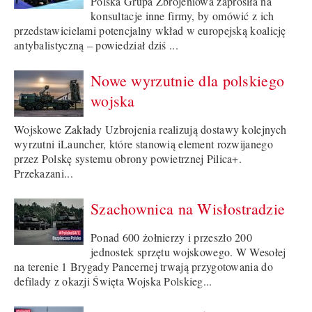
Polska Grupa Zbrojeniowa zaprosiła na
konsultacje inne firmy, by omówić z ich
przedstawicielami potencjalny wkład w europejską koalicję
antybalistyczną – powiedział dziś ...
Nowe wyrzutnie dla polskiego
wojska
Wojskowe Zakłady Uzbrojenia realizują dostawy kolejnych
wyrzutni iLauncher, które stanowią element rozwijanego
przez Polskę systemu obrony powietrznej Pilica+.
Przekazani...
Szachownica na Wisłostradzie
Ponad 600 żołnierzy i przeszło 200
jednostek sprzętu wojskowego. W Wesołej
na terenie 1 Brygady Pancernej trwają przygotowania do
defilady z okazji Święta Wojska Polskieg...