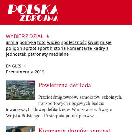
WYBIERZ DZIAŁ
armia
polityka
foto
wideo
społeczność
świat
misje
poligon
sprzęt
sport
historia
komentarze
kadry
z
jednostek
patronaty medialne
ENGLISH
Prenumerata 2019
Powietrzna defilada
Przelot śmigłowców, samolotów szkolnych,
transportowych i bojowych będzie
towarzyszył lądowej defiladzie w Warszawie w Święto
Wojska Polskiego. 15 sierpnia po raz pierwsz...
Kompania dronów zamiast