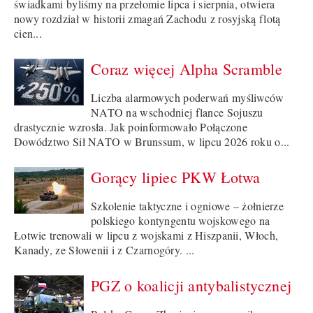
świadkami byliśmy na przełomie lipca i sierpnia, otwiera
nowy rozdział w historii zmagań Zachodu z rosyjską flotą
cien...
Coraz więcej Alpha Scramble
Liczba alarmowych poderwań myśliwców
NATO na wschodniej flance Sojuszu
drastycznie wzrosła. Jak poinformowało Połączone
Dowództwo Sił NATO w Brunssum, w lipcu 2026 roku o...
Gorący lipiec PKW Łotwa
Szkolenie taktyczne i ogniowe – żołnierze
polskiego kontyngentu wojskowego na
Łotwie trenowali w lipcu z wojskami z Hiszpanii, Włoch,
Kanady, ze Słowenii i z Czarnogóry. ...
PGZ o koalicji antybalistycznej