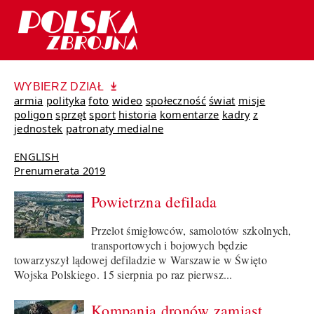
WYBIERZ DZIAŁ
armia
polityka
foto
wideo
społeczność
świat
misje
poligon
sprzęt
sport
historia
komentarze
kadry
z
jednostek
patronaty medialne
ENGLISH
Prenumerata 2019
Powietrzna defilada
Przelot śmigłowców, samolotów szkolnych,
transportowych i bojowych będzie
towarzyszył lądowej defiladzie w Warszawie w Święto
Wojska Polskiego. 15 sierpnia po raz pierwsz...
Kompania dronów zamiast