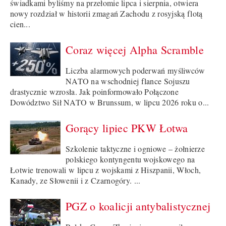
świadkami byliśmy na przełomie lipca i sierpnia, otwiera
nowy rozdział w historii zmagań Zachodu z rosyjską flotą
cien...
Coraz więcej Alpha Scramble
Liczba alarmowych poderwań myśliwców
NATO na wschodniej flance Sojuszu
drastycznie wzrosła. Jak poinformowało Połączone
Dowództwo Sił NATO w Brunssum, w lipcu 2026 roku o...
Gorący lipiec PKW Łotwa
Szkolenie taktyczne i ogniowe – żołnierze
polskiego kontyngentu wojskowego na
Łotwie trenowali w lipcu z wojskami z Hiszpanii, Włoch,
Kanady, ze Słowenii i z Czarnogóry. ...
PGZ o koalicji antybalistycznej