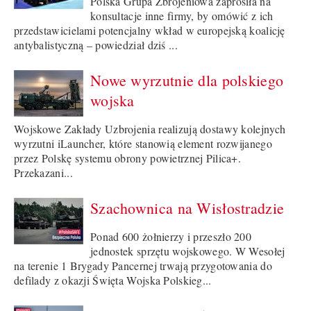
Polska Grupa Zbrojeniowa zaprosiła na
konsultacje inne firmy, by omówić z ich
przedstawicielami potencjalny wkład w europejską koalicję
antybalistyczną – powiedział dziś ...
Nowe wyrzutnie dla polskiego
wojska
Wojskowe Zakłady Uzbrojenia realizują dostawy kolejnych
wyrzutni iLauncher, które stanowią element rozwijanego
przez Polskę systemu obrony powietrznej Pilica+.
Przekazani...
Szachownica na Wisłostradzie
Ponad 600 żołnierzy i przeszło 200
jednostek sprzętu wojskowego. W Wesołej
na terenie 1 Brygady Pancernej trwają przygotowania do
defilady z okazji Święta Wojska Polskieg...