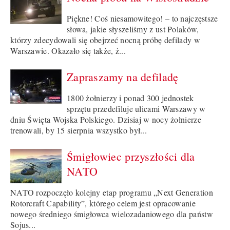
Piękne! Coś niesamowitego! – to najczęstsze
słowa, jakie słyszeliśmy z ust Polaków,
którzy zdecydowali się obejrzeć nocną próbę defilady w
Warszawie. Okazało się także, ż...
Zapraszamy na defiladę
1800 żołnierzy i ponad 300 jednostek
sprzętu przedefiluje ulicami Warszawy w
dniu Święta Wojska Polskiego. Dzisiaj w nocy żołnierze
trenowali, by 15 sierpnia wszystko był...
Śmigłowiec przyszłości dla
NATO
NATO rozpoczęło kolejny etap programu „Next Generation
Rotorcraft Capability”, którego celem jest opracowanie
nowego średniego śmigłowca wielozadaniowego dla państw
Sojus...