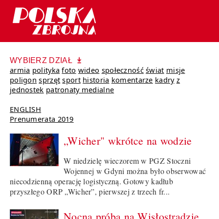
WYBIERZ DZIAŁ
armia
polityka
foto
wideo
społeczność
świat
misje
poligon
sprzęt
sport
historia
komentarze
kadry
z
jednostek
patronaty medialne
ENGLISH
Prenumerata 2019
„Wicher" wkrótce na wodzie
W niedzielę wieczorem w PGZ Stoczni
Wojennej w Gdyni można było obserwować
niecodzienną operację logistyczną. Gotowy kadłub
przyszłego ORP „Wicher”, pierwszej z trzech fr...
Nocna próba na Wisłostradzie