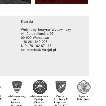
Kontakt
Wojskowy Instytut Wydawniczy
Al. Jerozolimskie 97
00-909 Warszawa
+48 261 849 008
NIP: 701-02-67-116
sekretariat@zbrojni.pl
t
Wielonarodowy
Wielonarodowa
Centrum
Agencja
SZ
Korpus
Dywizja
Szkolenia Sił
Uzbrojenia
Północno-
Północny-
Połączonych
Wschodni
Wschód
NATO (JFTC)