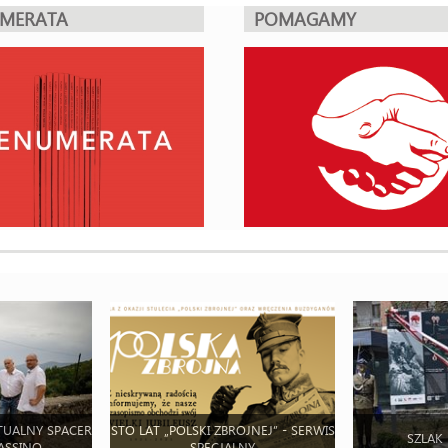
UMERATA
POMAGAMY
TUALNY SPACER
STO LAT „POLSKI ZBROJNEJ” - SERWIS
SZLAK
ASSINO
SPECJALNY