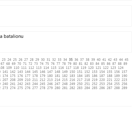
a batalionu
23
24
25
26
27
28
29
30
31
32
33
34
35
36
37
38
39
40
41
42
43
44
45
67
68
69
70
71
72
73
74
75
76
77
78
79
80
81
82
83
84
85
86
87
88
89
108
109
110
111
112
113
114
115
116
117
118
119
120
121
122
123
124
0
141
142
143
144
145
146
147
148
149
150
151
152
153
154
155
156
157
3
174
175
176
177
178
179
180
181
182
183
184
185
186
187
188
189
190
6
207
208
209
210
211
212
213
214
215
216
217
218
219
220
221
222
223
9
240
241
242
243
244
245
246
247
248
249
250
251
252
253
254
255
256
2
273
274
275
276
277
278
279
280
281
282
283
284
285
286
287
288
289