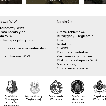
ictwa WIW
Na skróty
nternetowy WIW
rata redakcyjna
Oferta reklamowa
ism WIW
Buzdygany - regulamin
ctwa specjalistyczne
Linki
cje
Redakcja
in przekazywania materiałów
O WIW
Patronaty medialne
min konkursów WIW
Zamówienia publiczne
Platforma zakupowa WIW
Mapa strony
Ogłoszenia o pracę
Dowództwo
Wojska Obrony
Żandarmeria
Dowództwo
Inspektora
Operacyjne
Terytorialnej
Wojskowa
Garnizonu
Wsparcia 
Rodzajów
Warszawa
Sił Zbrojnych