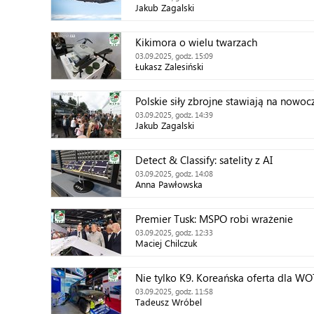
Jakub Zagalski
Kikimora o wielu twarzach
03.09.2025, godz. 15:09
Łukasz Zalesiński
Polskie siły zbrojne stawiają na nowo
03.09.2025, godz. 14:39
Jakub Zagalski
Detect & Classify: satelity z AI
03.09.2025, godz. 14:08
Anna Pawłowska
Premier Tusk: MSPO robi wrażenie
03.09.2025, godz. 12:33
Maciej Chilczuk
Nie tylko K9. Koreańska oferta dla WO
03.09.2025, godz. 11:58
Tadeusz Wróbel