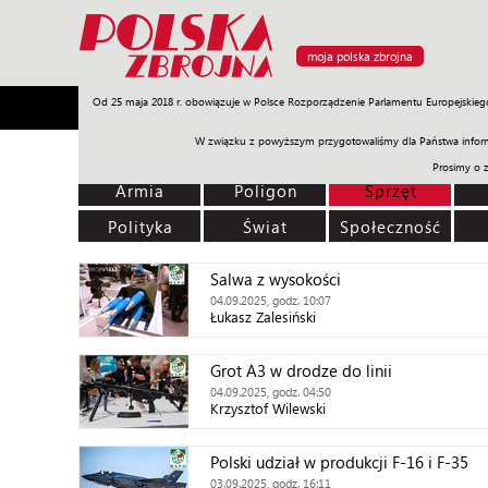
moja polska zbrojna
Od 25 maja 2018 r. obowiązuje w Polsce Rozporządzenie Parlamentu Europejskieg
Armia
Poligon
Sprzęt
Misje
Polityka
Prawo
W związku z powyższym przygotowaliśmy dla Państwa inform
Prosimy o 
Armia
Poligon
Sprzęt
Polityka
Świat
Społeczność
Salwa z wysokości
04.09.2025, godz. 10:07
Łukasz Zalesiński
Grot A3 w drodze do linii
04.09.2025, godz. 04:50
Krzysztof Wilewski
Polski udział w produkcji F-16 i F-35
03.09.2025, godz. 16:11