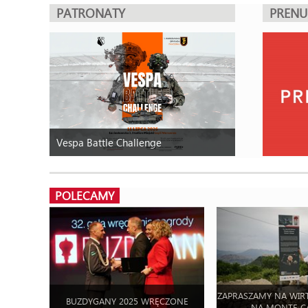
PATRONATY
PREN
Vespa Battle Challenge
POLECAMY
ZAPRASZAMY NA WIR
BUZDYGANY 2025 WRĘCZONE
NA MONTE C