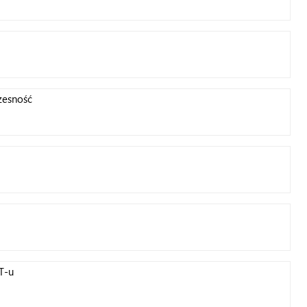
czesność
T-u