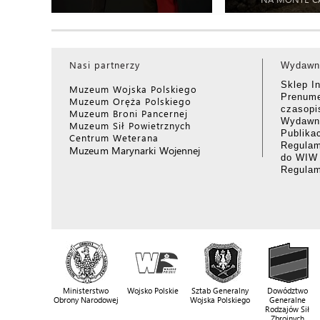
Nasi partnerzy
Wydawn
Sklep I
Muzeum Wojska Polskiego
Prenume
Muzeum Oręża Polskiego
czasop
Muzeum Broni Pancernej
Wydawni
Muzeum Sił Powietrznych
Publika
Centrum Weterana
Regulam
Muzeum Marynarki Wojennej
do WIW
Regula
Ministerstwo
Wojsko Polskie
Sztab Generalny
Dowództwo
Obrony Narodowej
Wojska Polskiego
Generalne
Rodzajów Sił
Zbrojnych