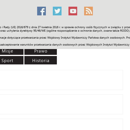
o i Rady (UE) 2016/679 z dnia 27 kwietnia 2016 r. w sprawie ochrony osób fizycznych w związku z 
Świat
Społeczność
Sport
Historia
Galerie
Wideo
ENGLI
oraz uchylenia dyrektywy 95/46/WE (ogólne rozporządzenie o ochronie danych, zwane także RODO).
acje dotyczące przetwarzania przez Wojskowy Instytut Wydawniczy Państwa danych osobowych. Pro
zaakceptowanie warunków przetwarzania danych osobowych przez Wojskowych Instytut Wydawniczy
Misje
Prawo
Sport
Historia