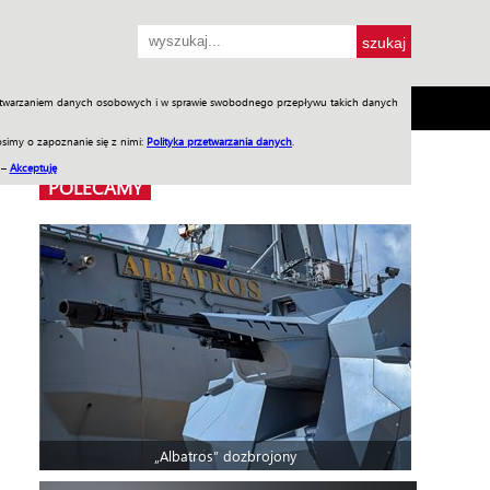
przetwarzaniem danych osobowych i w sprawie swobodnego przepływu takich danych
SH
SKLEP
Jednodniówki
Praca w WIW
simy o zapoznanie się z nimi:
Polityka przetwarzania danych
.
 –
Akceptuję
POLECAMY
„Albatros” dozbrojony