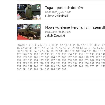
Tuga – postrach dronów
03.09.2025, godz. 11:06
Łukasz Zalesiński
Nowe wcielenie Herona. Tym razem dl
03.09.2025, godz. 10:28
Jakub Zagalski
Strona:
1
2
3
4
5
6
7
8
9
10
11
12
13
14
15
16
17
18
19
20
21
22
46
47
48
49
50
51
52
53
54
55
56
57
58
59
60
61
62
63
64
65
66
90
91
92
93
94
95
96
97
98
99
100
101
102
103
104
105
106
107
125
126
127
128
129
130
131
132
133
134
135
136
137
138
139
14
158
159
160
161
162
163
164
165
166
167
168
169
170
171
172
17
191
192
193
194
195
196
197
198
199
200
201
202
203
204
205
20
224
225
226
227
228
229
230
231
232
233
234
235
236
237
238
23
257
258
259
260
261
262
263
264
265
266
267
268
269
270
271
27
290
291
292
293
294
295
296
297
298