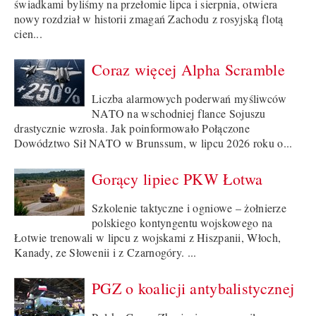
świadkami byliśmy na przełomie lipca i sierpnia, otwiera
nowy rozdział w historii zmagań Zachodu z rosyjską flotą
cien...
Coraz więcej Alpha Scramble
Liczba alarmowych poderwań myśliwców
NATO na wschodniej flance Sojuszu
drastycznie wzrosła. Jak poinformowało Połączone
Dowództwo Sił NATO w Brunssum, w lipcu 2026 roku o...
Gorący lipiec PKW Łotwa
Szkolenie taktyczne i ogniowe – żołnierze
polskiego kontyngentu wojskowego na
Łotwie trenowali w lipcu z wojskami z Hiszpanii, Włoch,
Kanady, ze Słowenii i z Czarnogóry. ...
PGZ o koalicji antybalistycznej