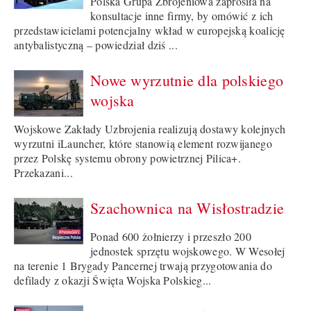
Polska Grupa Zbrojeniowa zaprosiła na
konsultacje inne firmy, by omówić z ich
przedstawicielami potencjalny wkład w europejską koalicję
antybalistyczną – powiedział dziś ...
Nowe wyrzutnie dla polskiego
wojska
Wojskowe Zakłady Uzbrojenia realizują dostawy kolejnych
wyrzutni iLauncher, które stanowią element rozwijanego
przez Polskę systemu obrony powietrznej Pilica+.
Przekazani...
Szachownica na Wisłostradzie
Ponad 600 żołnierzy i przeszło 200
jednostek sprzętu wojskowego. W Wesołej
na terenie 1 Brygady Pancernej trwają przygotowania do
defilady z okazji Święta Wojska Polskieg...