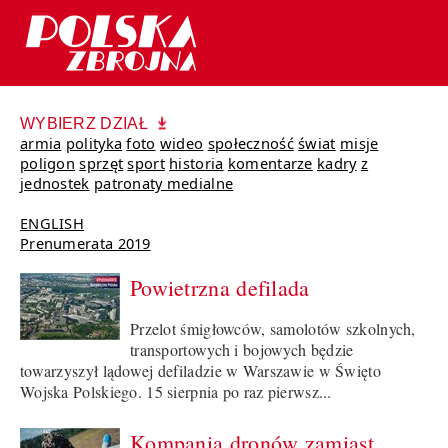
WYBIERZ DZIAŁ
armia
polityka
foto
wideo
społeczność
świat
misje
poligon
sprzęt
sport
historia
komentarze
kadry
z
jednostek
patronaty medialne
ENGLISH
Prenumerata 2019
Powietrzna defilada
Przelot śmigłowców, samolotów szkolnych,
transportowych i bojowych będzie
towarzyszył lądowej defiladzie w Warszawie w Święto
Wojska Polskiego. 15 sierpnia po raz pierwsz...
Kompania dronów zamiast