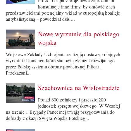
Polska Grupa Zbrojeniowa zaprosiła na
konsultacje inne firmy, by omówić z ich
przedstawicielami potencjalny wkład w europejską koalicję
antybalistyczną – powiedział dziś ...
Nowe wyrzutnie dla polskiego
wojska
Wojskowe Zakłady Uzbrojenia realizują dostawy kolejnych
wyrzutni iLauncher, które stanowią element rozwijanego
przez Polskę systemu obrony powietrznej Pilica+.
Przekazani...
Szachownica na Wisłostradzie
Ponad 600 żołnierzy i przeszło 200
jednostek sprzętu wojskowego. W Wesołej
na terenie 1 Brygady Pancernej trwają przygotowania do
defilady z okazji Święta Wojska Polskieg...