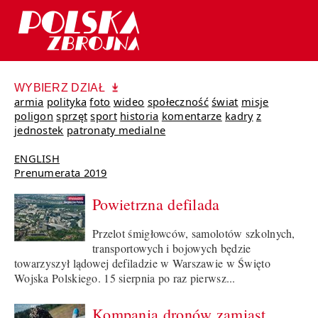
WYBIERZ DZIAŁ
armia
polityka
foto
wideo
społeczność
świat
misje
poligon
sprzęt
sport
historia
komentarze
kadry
z
jednostek
patronaty medialne
ENGLISH
Prenumerata 2019
Powietrzna defilada
Przelot śmigłowców, samolotów szkolnych,
transportowych i bojowych będzie
towarzyszył lądowej defiladzie w Warszawie w Święto
Wojska Polskiego. 15 sierpnia po raz pierwsz...
Kompania dronów zamiast