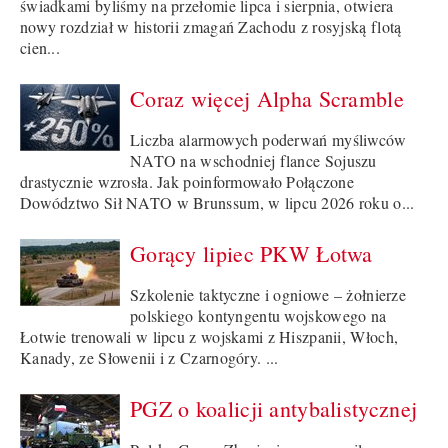
świadkami byliśmy na przełomie lipca i sierpnia, otwiera
nowy rozdział w historii zmagań Zachodu z rosyjską flotą
cien...
Coraz więcej Alpha Scramble
Liczba alarmowych poderwań myśliwców
NATO na wschodniej flance Sojuszu
drastycznie wzrosła. Jak poinformowało Połączone
Dowództwo Sił NATO w Brunssum, w lipcu 2026 roku o...
Gorący lipiec PKW Łotwa
Szkolenie taktyczne i ogniowe – żołnierze
polskiego kontyngentu wojskowego na
Łotwie trenowali w lipcu z wojskami z Hiszpanii, Włoch,
Kanady, ze Słowenii i z Czarnogóry. ...
PGZ o koalicji antybalistycznej