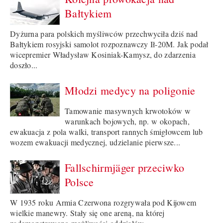
Bałtykiem
Dyżurna para polskich myśliwców przechwyciła dziś nad
Bałtykiem rosyjski samolot rozpoznawczy Ił-20M. Jak podał
wicepremier Władysław Kosiniak-Kamysz, do zdarzenia
doszło...
Młodzi medycy na poligonie
Tamowanie masywnych krwotoków w
warunkach bojowych, np. w okopach,
ewakuacja z pola walki, transport rannych śmigłowcem lub
wozem ewakuacji medycznej, udzielanie pierwsze...
Fallschirmjäger przeciwko
Polsce
W 1935 roku Armia Czerwona rozgrywała pod Kijowem
wielkie manewry. Stały się one areną, na której