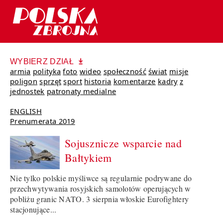
WYBIERZ DZIAŁ
armia
polityka
foto
wideo
społeczność
świat
misje
poligon
sprzęt
sport
historia
komentarze
kadry
z
jednostek
patronaty medialne
ENGLISH
Prenumerata 2019
Sojusznicze wsparcie nad
Bałtykiem
Nie tylko polskie myśliwce są regularnie podrywane do
przechwytywania rosyjskich samolotów operujących w
pobliżu granic NATO. 3 sierpnia włoskie Eurofightery
stacjonujące...