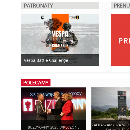
PATRONATY
PREN
Vespa Battle Challenge
POLECAMY
ZAPRASZAMY NA WIR
BUZDYGANY 2025 WRĘCZONE
NA MONTE C