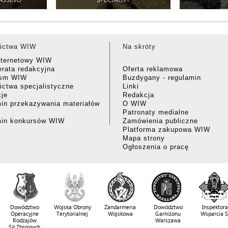
ictwa WIW
Na skróty
nternetowy WIW
rata redakcyjna
Oferta reklamowa
ism WIW
Buzdygany - regulamin
ctwa specjalistyczne
Linki
cje
Redakcja
in przekazywania materiałów
O WIW
Patronaty medialne
min konkursów WIW
Zamówienia publiczne
Platforma zakupowa WIW
Mapa strony
Ogłoszenia o pracę
Dowództwo
Wojska Obrony
Żandarmeria
Dowództwo
Inspektora
Operacyjne
Terytorialnej
Wojskowa
Garnizonu
Wsparcia 
Rodzajów
Warszawa
Sił Zbrojnych