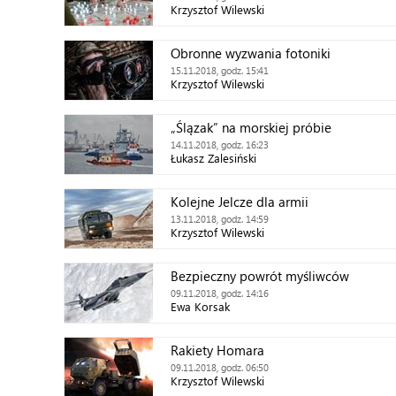
Krzysztof Wilewski
Obronne wyzwania fotoniki
15.11.2018, godz. 15:41
Krzysztof Wilewski
„Ślązak” na morskiej próbie
14.11.2018, godz. 16:23
Łukasz Zalesiński
Kolejne Jelcze dla armii
13.11.2018, godz. 14:59
Krzysztof Wilewski
Bezpieczny powrót myśliwców
09.11.2018, godz. 14:16
Ewa Korsak
Rakiety Homara
09.11.2018, godz. 06:50
Krzysztof Wilewski