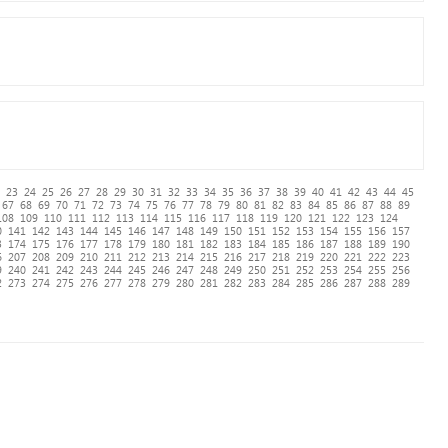
23
24
25
26
27
28
29
30
31
32
33
34
35
36
37
38
39
40
41
42
43
44
45
67
68
69
70
71
72
73
74
75
76
77
78
79
80
81
82
83
84
85
86
87
88
89
108
109
110
111
112
113
114
115
116
117
118
119
120
121
122
123
124
0
141
142
143
144
145
146
147
148
149
150
151
152
153
154
155
156
157
3
174
175
176
177
178
179
180
181
182
183
184
185
186
187
188
189
190
6
207
208
209
210
211
212
213
214
215
216
217
218
219
220
221
222
223
9
240
241
242
243
244
245
246
247
248
249
250
251
252
253
254
255
256
2
273
274
275
276
277
278
279
280
281
282
283
284
285
286
287
288
289