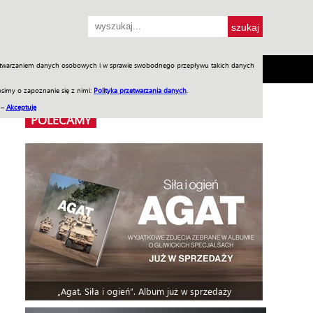
przetwarzaniem danych osobowych i w sprawie swobodnego przepływu takich danych
SH
SKLEP
Jednodniówki
Praca w WIW
simy o zapoznanie się z nimi:
Polityka przetwarzania danych
.
 –
Akceptuję
POLECAMY
„Agat. Siła i ogień”. Album już w sprzedaży