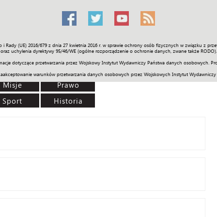
o i Rady (UE) 2016/679 z dnia 27 kwietnia 2016 r. w sprawie ochrony osób fizycznych w związku z 
Świat
Społeczność
Sport
Historia
Galerie
Wideo
ENGLI
oraz uchylenia dyrektywy 95/46/WE (ogólne rozporządzenie o ochronie danych, zwane także RODO).
acje dotyczące przetwarzania przez Wojskowy Instytut Wydawniczy Państwa danych osobowych. Pro
zaakceptowanie warunków przetwarzania danych osobowych przez Wojskowych Instytut Wydawniczy
Misje
Prawo
Sport
Historia