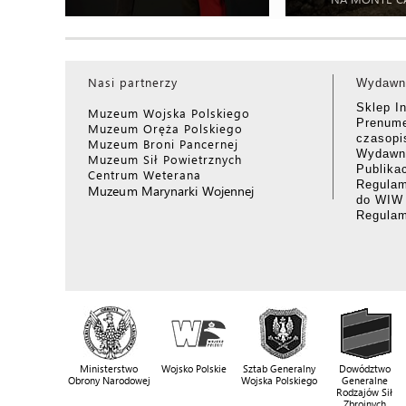
Nasi partnerzy
Wydawn
Sklep I
Muzeum Wojska Polskiego
Prenume
Muzeum Oręża Polskiego
czasop
Muzeum Broni Pancernej
Wydawni
Muzeum Sił Powietrznych
Publika
Centrum Weterana
Regulam
Muzeum Marynarki Wojennej
do WIW
Regula
Ministerstwo
Wojsko Polskie
Sztab Generalny
Dowództwo
Obrony Narodowej
Wojska Polskiego
Generalne
Rodzajów Sił
Zbrojnych