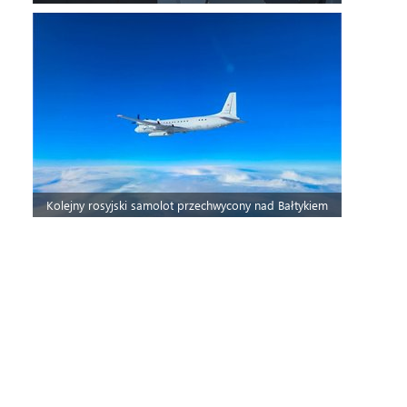
Kolejny rosyjski samolot przechwycony nad Bałtykiem