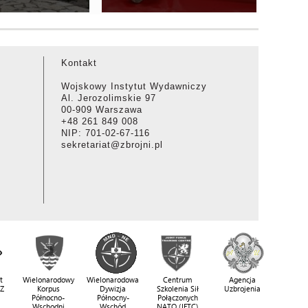
Kontakt
Wojskowy Instytut Wydawniczy
Al. Jerozolimskie 97
00-909 Warszawa
+48 261 849 008
NIP: 701-02-67-116
sekretariat@zbrojni.pl
t
Wielonarodowy
Wielonarodowa
Centrum
Agencja
SZ
Korpus
Dywizja
Szkolenia Sił
Uzbrojenia
Północno-
Północny-
Połączonych
Wschodni
Wschód
NATO (JFTC)