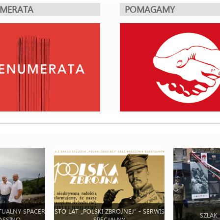
UMERATA
POMAGAMY
TUALNY SPACER
STO LAT „POLSKI ZBROJNEJ” - SERWIS
SZLAK
ASSINO
SPECJALNY