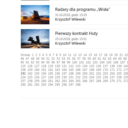
Radary dla programu „Wisła”
31.10.2018, godz. 15:19
Krzysztof Wilewski
Pierwszy kontrakt Huty
25.10.2018, godz. 15:31
Krzysztof Wilewski
Strona:
1
2
3
4
5
6
7
8
9
10
11
12
13
14
15
16
17
18
19
20
21
22
46
47
48
49
50
51
52
53
54
55
56
57
58
59
60
61
62
63
64
65
66
90
91
92
93
94
95
96
97
98
99
100
101
102
103
104
105
106
107
125
126
127
128
129
130
131
132
133
134
135
136
137
138
139
14
158
159
160
161
162
163
164
165
166
167
168
169
170
171
172
17
191
192
193
194
195
196
197
198
199
200
201
202
203
204
205
20
224
225
226
227
228
229
230
231
232
233
234
235
236
237
238
23
257
258
259
260
261
262
263
264
265
266
267
268
269
270
271
27
290
291
292
293
294
295
296
297
298