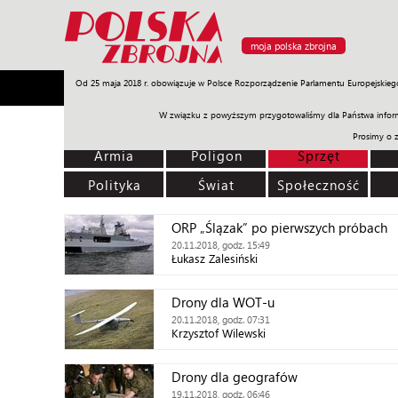
moja polska zbrojna
Od 25 maja 2018 r. obowiązuje w Polsce Rozporządzenie Parlamentu Europejskieg
Armia
Poligon
Sprzęt
Misje
Polityka
Prawo
W związku z powyższym przygotowaliśmy dla Państwa inform
Prosimy o 
Armia
Poligon
Sprzęt
Polityka
Świat
Społeczność
ORP „Ślązak” po pierwszych próbach
20.11.2018, godz. 15:49
Łukasz Zalesiński
Drony dla WOT-u
20.11.2018, godz. 07:31
Krzysztof Wilewski
Drony dla geografów
19.11.2018, godz. 06:46