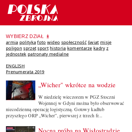
WYBIERZ DZIAŁ
armia
polityka
foto
wideo
społeczność
świat
misje
poligon
sprzęt
sport
historia
komentarze
kadry
z
jednostek
patronaty medialne
ENGLISH
Prenumerata 2019
„Wicher" wkrótce na wodzie
W niedzielę wieczorem w PGZ Stoczni
Wojennej w Gdyni można było obserwować
niecodzienną operację logistyczną. Gotowy kadłub
przyszłego ORP „Wicher”, pierwszej z trzech fr...
Nocna próba na Wisłostradzie