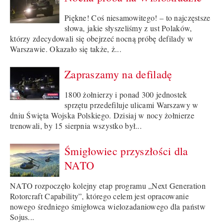
Piękne! Coś niesamowitego! – to najczęstsze
słowa, jakie słyszeliśmy z ust Polaków,
którzy zdecydowali się obejrzeć nocną próbę defilady w
Warszawie. Okazało się także, ż...
Zapraszamy na defiladę
1800 żołnierzy i ponad 300 jednostek
sprzętu przedefiluje ulicami Warszawy w
dniu Święta Wojska Polskiego. Dzisiaj w nocy żołnierze
trenowali, by 15 sierpnia wszystko był...
Śmigłowiec przyszłości dla
NATO
NATO rozpoczęło kolejny etap programu „Next Generation
Rotorcraft Capability”, którego celem jest opracowanie
nowego średniego śmigłowca wielozadaniowego dla państw
Sojus...