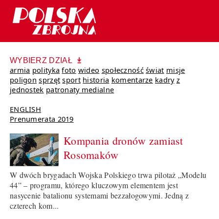
WYBIERZ DZIAŁ
armia
polityka
foto
wideo
społeczność
świat
misje
poligon
sprzęt
sport
historia
komentarze
kadry
z
jednostek
patronaty medialne
ENGLISH
Prenumerata 2019
Kompania dronów zamiast
Rosomaków
W dwóch brygadach Wojska Polskiego trwa pilotaż „Modelu
44” – programu, którego kluczowym elementem jest
nasycenie batalionu systemami bezzałogowymi. Jedną z
czterech kom...