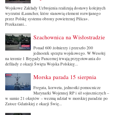
Wojskowe Zakłady Uzbrojenia realizują dostawy kolejnych
wyrzutni iLauncher, które stanowią element rozwijanego
przez Polskę systemu obrony powietrznej Pilica+.
Przekazani...
Szachownica na Wisłostradzie
Ponad 600 żołnierzy i przeszło 200
jednostek sprzętu wojskowego. W Wesołej
na terenie 1 Brygady Pancernej trwają przygotowania do
defilady z okazji Święta Wojska Polskieg...
Morska parada 15 sierpnia
Fregata, korweta, jednostki pomocnicze
Marynarki Wojennej RP i sił sojuszniczych –
w sumie 21 okrętów – wezmą udział w morskiej paradzie po
Zatoce Gdańskiej z okazji Świę...