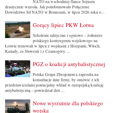
NATO na wschodniej flance Sojuszu
drastycznie wzrosła. Jak poinformowało Połączone
Dowództwo Sił NATO w Brunssum, w lipcu 2026 roku o...
Gorący lipiec PKW Łotwa
Szkolenie taktyczne i ogniowe – żołnierze
polskiego kontyngentu wojskowego na
Łotwie trenowali w lipcu z wojskami z Hiszpanii, Włoch,
Kanady, ze Słowenii i z Czarnogóry. ...
PGZ o koalicji antybalistycznej
Polska Grupa Zbrojeniowa zaprosiła na
konsultacje inne firmy, by omówić z ich
przedstawicielami potencjalny wkład w europejską koalicję
antybalistyczną – powiedział dziś ...
Nowe wyrzutnie dla polskiego
wojska