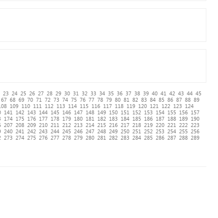
23
24
25
26
27
28
29
30
31
32
33
34
35
36
37
38
39
40
41
42
43
44
45
67
68
69
70
71
72
73
74
75
76
77
78
79
80
81
82
83
84
85
86
87
88
89
108
109
110
111
112
113
114
115
116
117
118
119
120
121
122
123
124
0
141
142
143
144
145
146
147
148
149
150
151
152
153
154
155
156
157
3
174
175
176
177
178
179
180
181
182
183
184
185
186
187
188
189
190
6
207
208
209
210
211
212
213
214
215
216
217
218
219
220
221
222
223
9
240
241
242
243
244
245
246
247
248
249
250
251
252
253
254
255
256
2
273
274
275
276
277
278
279
280
281
282
283
284
285
286
287
288
289