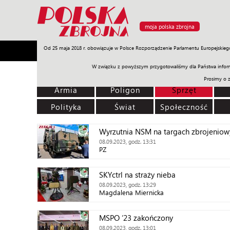
moja polska zbrojna
Od 25 maja 2018 r. obowiązuje w Polsce Rozporządzenie Parlamentu Europejskieg
Armia
Poligon
Sprzęt
Misje
Polityka
Prawo
W związku z powyższym przygotowaliśmy dla Państwa inform
Prosimy o 
Armia
Poligon
Sprzęt
Polityka
Świat
Społeczność
Wyrzutnia NSM na targach zbrojeniow
08.09.2023, godz. 13:31
PZ
SKYctrl na straży nieba
08.09.2023, godz. 13:29
Magdalena Miernicka
MSPO ‘23 zakończony
08.09.2023, godz. 13:01