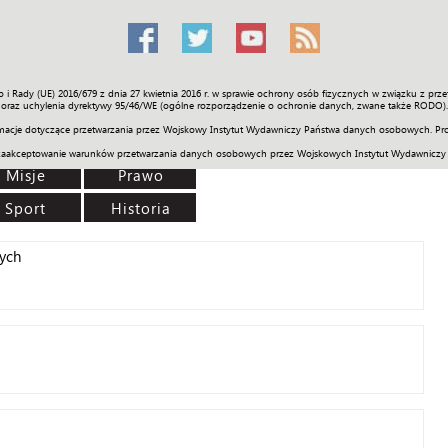
o i Rady (UE) 2016/679 z dnia 27 kwietnia 2016 r. w sprawie ochrony osób fizycznych w związku z 
Świat
Społeczność
Sport
Historia
Galerie
Wideo
ENGLI
oraz uchylenia dyrektywy 95/46/WE (ogólne rozporządzenie o ochronie danych, zwane także RODO).
acje dotyczące przetwarzania przez Wojskowy Instytut Wydawniczy Państwa danych osobowych. Pro
zaakceptowanie warunków przetwarzania danych osobowych przez Wojskowych Instytut Wydawniczy
Misje
Prawo
Sport
Historia
ych