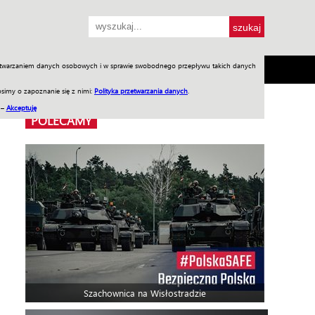
przetwarzaniem danych osobowych i w sprawie swobodnego przepływu takich danych
SH
SKLEP
Jednodniówki
Praca w WIW
simy o zapoznanie się z nimi:
Polityka przetwarzania danych
.
 –
Akceptuję
POLECAMY
Szachownica na Wisłostradzie