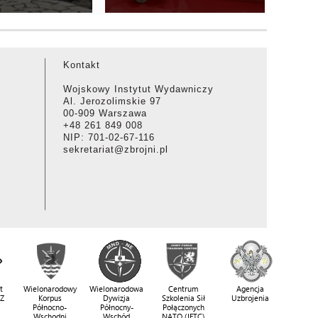
Kontakt
Wojskowy Instytut Wydawniczy
Al. Jerozolimskie 97
00-909 Warszawa
+48 261 849 008
NIP: 701-02-67-116
sekretariat@zbrojni.pl
t
Wielonarodowy
Wielonarodowa
Centrum
Agencja
SZ
Korpus
Dywizja
Szkolenia Sił
Uzbrojenia
Północno-
Północny-
Połączonych
Wschodni
Wschód
NATO (JFTC)