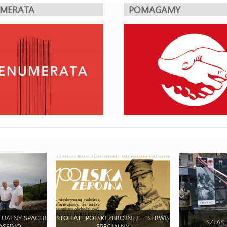
UMERATA
POMAGAMY
TUALNY SPACER
STO LAT „POLSKI ZBROJNEJ” - SERWIS
SZLAK
ASSINO
SPECJALNY