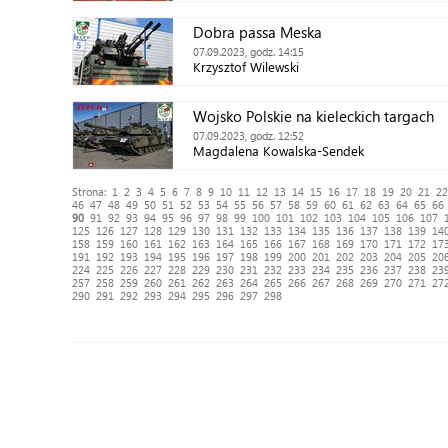
Dobra passa Meska
07.09.2023, godz. 14:15
Krzysztof Wilewski
Wojsko Polskie na kieleckich targach
07.09.2023, godz. 12:52
Magdalena Kowalska-Sendek
Strona:
1
2
3
4
5
6
7
8
9
10
11
12
13
14
15
16
17
18
19
20
21
22
46
47
48
49
50
51
52
53
54
55
56
57
58
59
60
61
62
63
64
65
66
90
91
92
93
94
95
96
97
98
99
100
101
102
103
104
105
106
107
125
126
127
128
129
130
131
132
133
134
135
136
137
138
139
14
158
159
160
161
162
163
164
165
166
167
168
169
170
171
172
17
191
192
193
194
195
196
197
198
199
200
201
202
203
204
205
20
224
225
226
227
228
229
230
231
232
233
234
235
236
237
238
23
257
258
259
260
261
262
263
264
265
266
267
268
269
270
271
27
290
291
292
293
294
295
296
297
298