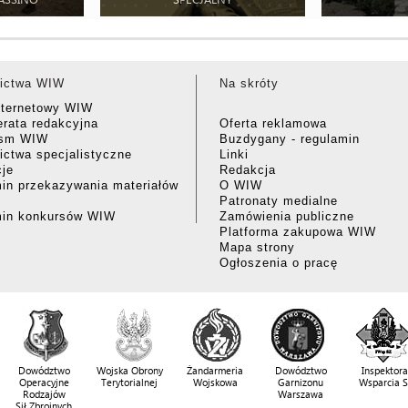
ictwa WIW
Na skróty
nternetowy WIW
rata redakcyjna
Oferta reklamowa
ism WIW
Buzdygany - regulamin
ctwa specjalistyczne
Linki
cje
Redakcja
in przekazywania materiałów
O WIW
Patronaty medialne
min konkursów WIW
Zamówienia publiczne
Platforma zakupowa WIW
Mapa strony
Ogłoszenia o pracę
Dowództwo
Wojska Obrony
Żandarmeria
Dowództwo
Inspektora
Operacyjne
Terytorialnej
Wojskowa
Garnizonu
Wsparcia 
Rodzajów
Warszawa
Sił Zbrojnych