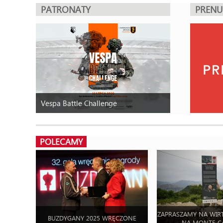
PATRONATY
PREN
Vespa Battle Challenge
POLECAMY
ZAPRASZAMY NA WIR
BUZDYGANY 2025 WRĘCZONE
NA MONTE C