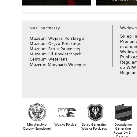
Nasi partnerzy
Wydawn
Sklep I
Muzeum Wojska Polskiego
Prenume
Muzeum Oręża Polskiego
czasop
Muzeum Broni Pancernej
Wydawni
Muzeum Sił Powietrznych
Publika
Centrum Weterana
Regulam
Muzeum Marynarki Wojennej
do WIW
Regula
Ministerstwo
Wojsko Polskie
Sztab Generalny
Dowództwo
Obrony Narodowej
Wojska Polskiego
Generalne
Rodzajów Sił
Zbrojnych