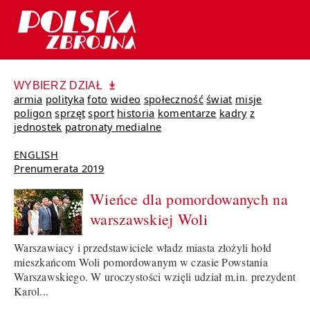
WYBIERZ DZIAŁ
armia
polityka
foto
wideo
społeczność
świat
misje
poligon
sprzęt
sport
historia
komentarze
kadry
z
jednostek
patronaty medialne
ENGLISH
Prenumerata 2019
Wieńce dla pomordowanych na
warszawskiej Woli
Warszawiacy i przedstawiciele władz miasta złożyli hołd
mieszkańcom Woli pomordowanym w czasie Powstania
Warszawskiego. W uroczystości wzięli udział m.in. prezydent
Karol...