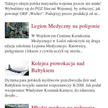
Takiego okrętu polska marynarka wojenna jeszcze nie miała!
Wybraliśmy się do PGZ Stoczni Wojennej, by zobaczyć, jak
powstaje ORP „Wicher”. Podejrzyj proces produkcji od m...
Legion Medyczny na poligonie
W Wojskowym Centrum Kształcenia
Medycznego w Łodzi zakończyła się druga
edycja szkolenia Legionu Medycznego. Ratownicy,
pielęgniarze i lekarze z cywila uczyli się strzela...
Kolejna prowokacja nad
Bałtykiem
Dyżurna para polskich myśliwców przechwyciła dziś nad
Bałtykiem rosyjski samolot rozpoznawczy Ił-20M. Jak podał
wicepremier Władysław Kosiniak-Kamysz, do zdarzenia
doszło...
Młodzi medycy na poligonie