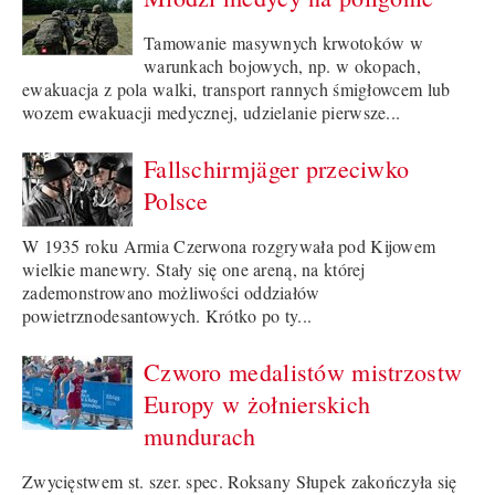
Tamowanie masywnych krwotoków w
warunkach bojowych, np. w okopach,
ewakuacja z pola walki, transport rannych śmigłowcem lub
wozem ewakuacji medycznej, udzielanie pierwsze...
Fallschirmjäger przeciwko
Polsce
W 1935 roku Armia Czerwona rozgrywała pod Kijowem
wielkie manewry. Stały się one areną, na której
zademonstrowano możliwości oddziałów
powietrznodesantowych. Krótko po ty...
Czworo medalistów mistrzostw
Europy w żołnierskich
mundurach
Zwycięstwem st. szer. spec. Roksany Słupek zakończyła się