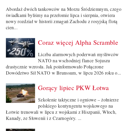
Abordaż dwóch tankowców na Morzu Śródziemnym, czego
świadkami byliśmy na przełomie lipca i sierpnia, otwiera
nowy rozdział w historii zmagań Zachodu z rosyjską flotą
cien...
Coraz więcej Alpha Scramble
Liczba alarmowych poderwań myśliwców
NATO na wschodniej flance Sojuszu
drastycznie wzrosła. Jak poinformowało Połączone
Dowództwo Sił NATO w Brunssum, w lipcu 2026 roku o...
Gorący lipiec PKW Łotwa
Szkolenie taktyczne i ogniowe – żołnierze
polskiego kontyngentu wojskowego na
Łotwie trenowali w lipcu z wojskami z Hiszpanii, Włoch,
Kanady, ze Słowenii i z Czarnogóry. ...