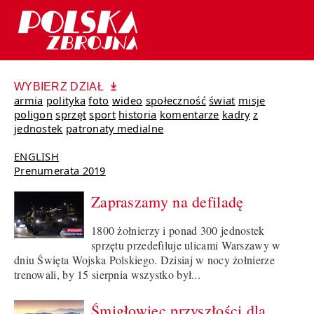
WYBIERZ DZIAŁ
armia
polityka
foto
wideo
społeczność
świat
misje
poligon
sprzęt
sport
historia
komentarze
kadry
z
jednostek
patronaty medialne
ENGLISH
Prenumerata 2019
Zapraszamy na defiladę
1800 żołnierzy i ponad 300 jednostek
sprzętu przedefiluje ulicami Warszawy w
dniu Święta Wojska Polskiego. Dzisiaj w nocy żołnierze
trenowali, by 15 sierpnia wszystko był...
Śmigłowiec przyszłości dla