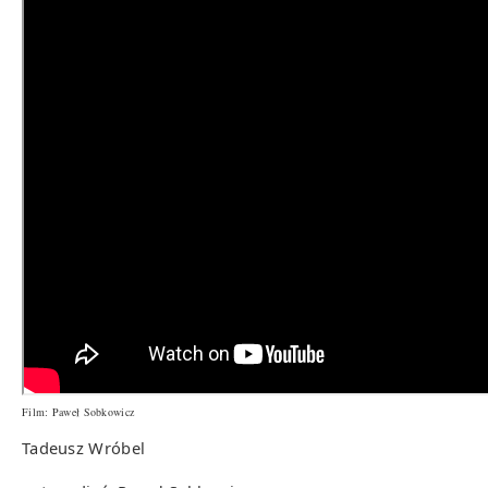
Film: Paweł Sobkowicz
Tadeusz Wróbel