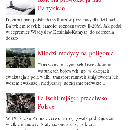
Bałtykiem
Dyżurna para polskich myśliwców przechwyciła dziś nad
Bałtykiem rosyjski samolot rozpoznawczy Ił-20M. Jak podał
wicepremier Władysław Kosiniak-Kamysz, do zdarzenia
doszło...
Młodzi medycy na poligonie
Tamowanie masywnych krwotoków w
warunkach bojowych, np. w okopach,
ewakuacja z pola walki, transport rannych śmigłowcem lub
wozem ewakuacji medycznej, udzielanie pierwsze...
Fallschirmjäger przeciwko
Polsce
W 1935 roku Armia Czerwona rozgrywała pod Kijowem
wielkie manewry. Stały się one areną, na której