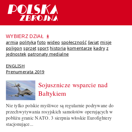
WYBIERZ DZIAŁ
armia
polityka
foto
wideo
społeczność
świat
misje
poligon
sprzęt
sport
historia
komentarze
kadry
z
jednostek
patronaty medialne
ENGLISH
Prenumerata 2019
Sojusznicze wsparcie nad
Bałtykiem
Nie tylko polskie myśliwce są regularnie podrywane do
przechwytywania rosyjskich samolotów operujących w
pobliżu granic NATO. 3 sierpnia włoskie Eurofightery
stacjonujące...