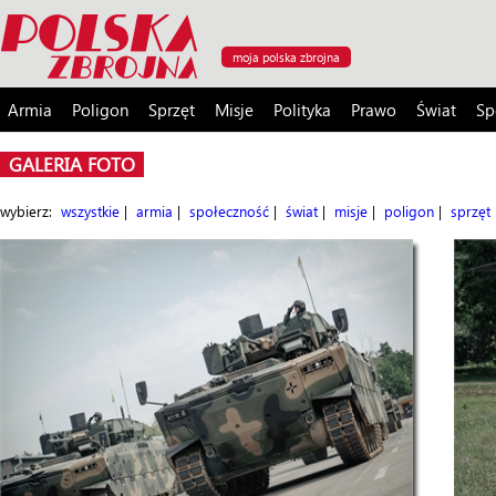
moja polska zbrojna
Armia
Poligon
Sprzęt
Misje
Polityka
Prawo
Świat
Sp
GALERIA FOTO
wybierz:
wszystkie
|
armia
|
społeczność
|
świat
|
misje
|
poligon
|
sprzęt