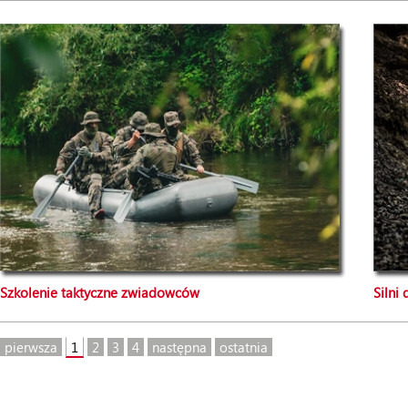
Szkolenie taktyczne zwiadowców
Silni
pierwsza
1
2
3
4
następna
ostatnia