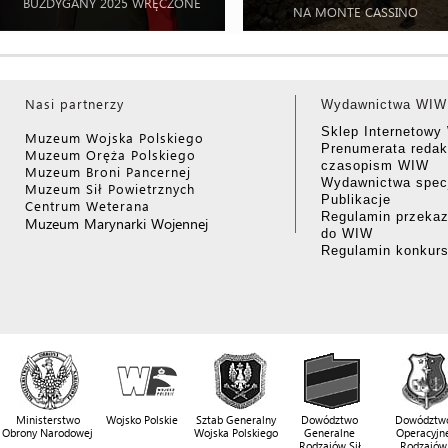
BUZDYGANY 2025 WRĘCZONE
NA MONTE CASSINO
Nasi partnerzy
Wydawnictwa WIW
Sklep Internetow
Muzeum Wojska Polskiego
Prenumerata redak
Muzeum Oręża Polskiego
czasopism WIW
Muzeum Broni Pancernej
Wydawnictwa specj
Muzeum Sił Powietrznych
Publikacje
Centrum Weterana
Regulamin przekaz
Muzeum Marynarki Wojennej
do WIW
Regulamin konkur
Ministerstwo
Wojsko Polskie
Sztab Generalny
Dowództwo
Dowództw
Obrony Narodowej
Wojska Polskiego
Generalne
Operacyjn
Rodzajów Sił
Rodzajów