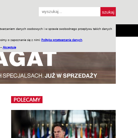
przetwarzaniem danych osobowych i w sprawie swobodnego przepływu takich danych
SH
SKLEP
Jednodniówki
Praca w WIW
simy o zapoznanie się z nimi:
Polityka przetwarzania danych
.
 –
Akceptuję
POLECAMY