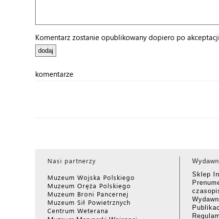
Komentarz zostanie opublikowany dopiero po akceptacji 
komentarze
Nasi partnerzy
Wydawn
Sklep I
Muzeum Wojska Polskiego
Prenume
Muzeum Oręża Polskiego
czasop
Muzeum Broni Pancernej
Wydawni
Muzeum Sił Powietrznych
Publika
Centrum Weterana
Regulam