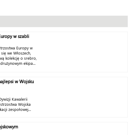
Europy w szabli
strzostwa Europy w
 się we Włoszech,
wą kolekcję o srebro,
 drużynowym ekipa...
najlepsi w Wojsku
ywizji Kawalerii
istrzostwa Wojska
kacji zespołowej...
ojskowym