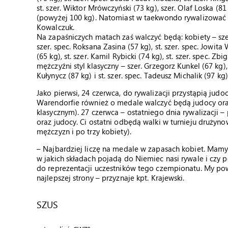
st. szer. Wiktor Mrówczyński (73 kg), szer. Olaf Loska (81 k
(powyżej 100 kg). Natomiast w taekwondo rywalizować b
Kowalczuk.
Na zapaśniczych matach zaś walczyć będą: kobiety – szer.
szer. spec. Roksana Zasina (57 kg), st. szer. spec. Jowita
(65 kg), st. szer. Kamil Rybicki (74 kg), st. szer. spec. Z
mężczyźni styl klasyczny – szer. Grzegorz Kunkel (67 kg), 
Kułynycz (87 kg) i st. szer. spec. Tadeusz Michalik (97 kg)
Jako pierwsi, 24 czerwca, do rywalizacji przystąpią jud
Warendorfie również o medale walczyć będą judocy oraz
klasycznym). 27 czerwca – ostatniego dnia rywalizacji –
oraz judocy. Ci ostatni odbędą walki w turnieju drużyn
mężczyzn i po trzy kobiety).
– Najbardziej liczę na medale w zapasach kobiet. Mamy 
w jakich składach pojadą do Niemiec nasi rywale i czy 
do reprezentacji uczestników tego czempionatu. My powo
najlepszej strony – przyznaje kpt. Krajewski.
SZUS