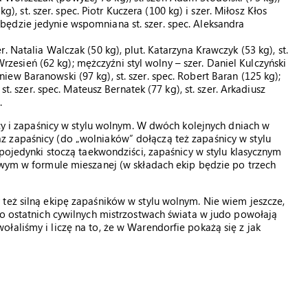
g), st. szer. spec. Piotr Kuczera (100 kg) i szer. Miłosz Kłos
ędzie jedynie wspomniana st. szer. spec. Aleksandra
 Natalia Walczak (50 kg), plut. Katarzyna Krawczyk (53 kg), st.
 Wrzesień (62 kg); mężczyźni styl wolny – szer. Daniel Kulczyński
bigniew Baranowski (97 kg), st. szer. spec. Robert Baran (125 kg);
st. szer. spec. Mateusz Bernatek (77 kg), st. szer. Arkadiusz
.
ocy i zapaśnicy w stylu wolnym. W dwóch kolejnych dniach w
 zapaśnicy (do „wolniaków” dołączą też zapaśnicy w stylu
 pojedynki stoczą taekwondziści, zapaśnicy w stylu klasycznym
owym w formule mieszanej (w składach ekip będzie po trzech
też silną ekipę zapaśników w stylu wolnym. Nie wiem jeszcze,
po ostatnich cywilnych mistrzostwach świata w judo powołają
łaliśmy i liczę na to, że w Warendorfie pokażą się z jak