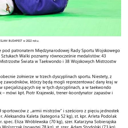
ND SLAM BUDAPEST w 2022 roku.
ie pod patronatem Międzynarodowej Rady Sportu Wojskowego
w Sztukach Walki poznamy równocześnie medalistów: 43
Mistrzostw Świata w Taekwondo i 38 Wojskowych Mistrzostw
 obecnie żołnierze w trzech dyscyplinach sportu. Niestety, z
ę zawodników, którzy będą mogli reprezentować dany kraj w
 specjalizujących się w tych dyscyplinach, a w taekwondo
k – mówi kpt. Piotr Krajewski, trener-koordynator zapasów i
sportowców z „armii mistrzów” i sześcioro z pięciu jednostek
. Aleksandra Kaleta (kategoria 52 kg), st. kpr. Arleta Podolak
zer. spec. Eliza Wróblewska (70 kg), szer. Katarzyna Sobierajska
nga Wolszczak (powyżej 78 kg), st. szer. Adam Stodolski (73 kg),