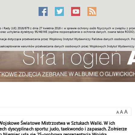
o i Rady (UE) 2016/679 z dnia 27 kwietnia 2016 r. w sprawie ochrony osób fizycznych w związku z 
Świat
Społeczność
Sport
Historia
Galerie
Wideo
ENGLI
oraz uchylenia dyrektywy 95/46/WE (ogólne rozporządzenie o ochronie danych, zwane także RODO).
acje dotyczące przetwarzania przez Wojskowy Instytut Wydawniczy Państwa danych osobowych. Pro
zaakceptowanie warunków przetwarzania danych osobowych przez Wojskowych Instytut Wydawniczy
A
A
A
Wojskowe Światowe Mistrzostwa w Sztukach Walki. W ich
h dyscyplinach sportu: judo, taekwondo i zapasach. Żołnierze
o Niemiec uda się 25-osobowa reprezentacja Wojska