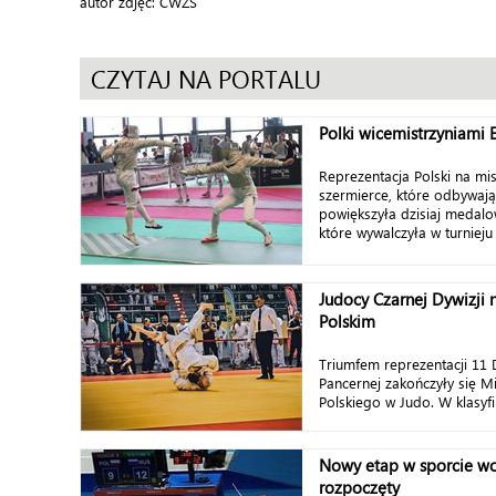
autor zdjęć: CWZS
CZYTAJ NA PORTALU
Polki wicemistrzyniami 
Reprezentacja Polski na mi
szermierce, które odbywają
powiększyła dzisiaj medalo
które wywalczyła w turnieju
Judocy Czarnej Dywizji 
Polskim
Triumfem reprezentacji 11 D
Pancernej zakończyły się M
Polskiego w Judo. W klasyfi
Nowy etap w sporcie w
rozpoczęty