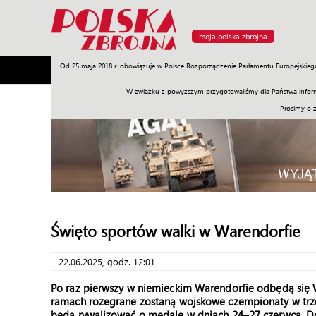
moja polska zbrojna
Od 25 maja 2018 r. obowiązuje w Polsce Rozporządzenie Parlamentu Europejskieg
Armia
Poligon
Sprzęt
Misje
Polityka
Prawo
W związku z powyższym przygotowaliśmy dla Państwa inform
Prosimy o 
Święto sportów walki w Warendorfie
22.06.2025, godz. 12:01
Po raz pierwszy w niemieckim Warendorfie odbędą się 
ramach rozegrane zostaną wojskowe czempionaty w trzec
będą rywalizować o medale w dniach 24–27 czerwca. D