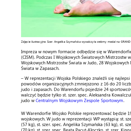
Zdjęcie ilustracyjne. Szer. Angelika Szymańska wywalczyła srebrny medal na GRA
Impreza w nowym formacie odbędzie się w Warendorf
(CISM). Podczas I Wojskowych Światowych Mistrzostw 
Wojskowych Mistrzostw Świata w Judo, 28 Wojskowych 
Świata w Zapasach.
– W reprezentacji Wojska Polskiego znaleźli się najlepsi
powodów organizacyjnych zmniejszono z 16 do 20 liczb
judo i zapasach. Do Warendorfu pojedzie 24 sportowców
walczyć będzie tylko st. szer. spec. Aleksandra Kowalczu
judo w
Centralnym Wojskowym Zespole Sportowym
.
W Warendorfie Wojsko Polskie reprezentować będzie 19 
wojskowych. W judo w reprezentacji WP wystąpią: st. szer
(57 kg), st. szer. spec. Angelika Szymańska (63 kg), st. s
(70 kg), st. szer. spec. Beata Pacut-Kłoczko, st. szer. Ki