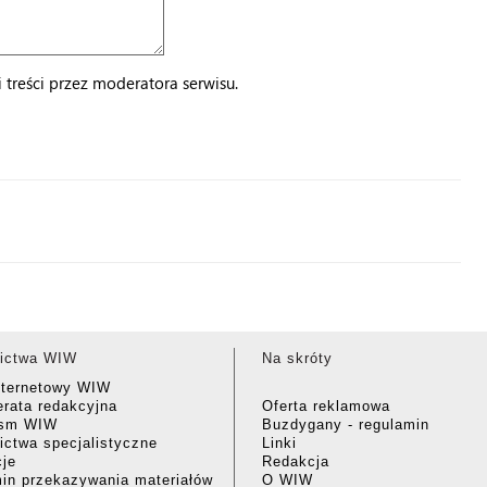
treści przez moderatora serwisu.
ictwa WIW
Na skróty
nternetowy WIW
rata redakcyjna
Oferta reklamowa
ism WIW
Buzdygany - regulamin
ctwa specjalistyczne
Linki
cje
Redakcja
in przekazywania materiałów
O WIW