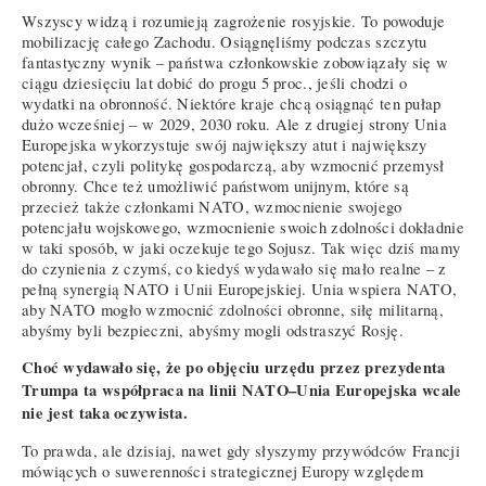
Wszyscy widzą i rozumieją zagrożenie rosyjskie. To powoduje
mobilizację całego Zachodu. Osiągnęliśmy podczas szczytu
fantastyczny wynik – państwa członkowskie zobowiązały się w
ciągu dziesięciu lat dobić do progu 5 proc., jeśli chodzi o
wydatki na obronność. Niektóre kraje chcą osiągnąć ten pułap
dużo wcześniej – w 2029, 2030 roku. Ale z drugiej strony Unia
Europejska wykorzystuje swój największy atut i największy
potencjał, czyli politykę gospodarczą, aby wzmocnić przemysł
obronny. Chce też umożliwić państwom unijnym, które są
przecież także członkami NATO, wzmocnienie swojego
potencjału wojskowego, wzmocnienie swoich zdolności dokładnie
w taki sposób, w jaki oczekuje tego Sojusz. Tak więc dziś mamy
do czynienia z czymś, co kiedyś wydawało się mało realne – z
pełną synergią NATO i Unii Europejskiej. Unia wspiera NATO,
aby NATO mogło wzmocnić zdolności obronne, siłę militarną,
abyśmy byli bezpieczni, abyśmy mogli odstraszyć Rosję.
Choć wydawało się, że po objęciu urzędu przez prezydenta
Trumpa ta współpraca na linii NATO–Unia Europejska wcale
nie jest taka oczywista.
To prawda, ale dzisiaj, nawet gdy słyszymy przywódców Francji
mówiących o suwerenności strategicznej Europy względem