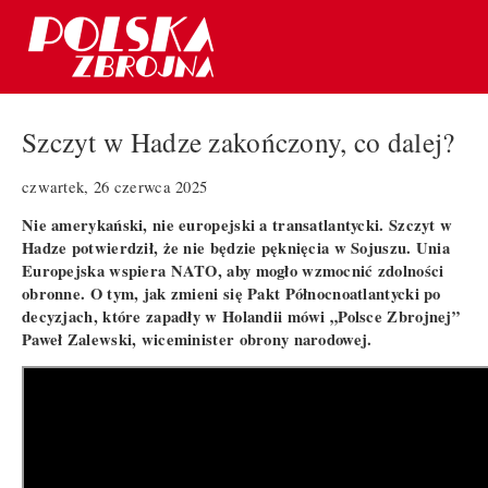
Szczyt w Hadze zakończony, co dalej?
czwartek, 26 czerwca 2025
Nie amerykański, nie europejski a transatlantycki. Szczyt w
Hadze potwierdził, że nie będzie pęknięcia w Sojuszu. Unia
Europejska wspiera NATO, aby mogło wzmocnić zdolności
obronne. O tym, jak zmieni się Pakt Północnoatlantycki po
decyzjach, które zapadły w Holandii mówi „Polsce Zbrojnej”
Paweł Zalewski, wiceminister obrony narodowej.