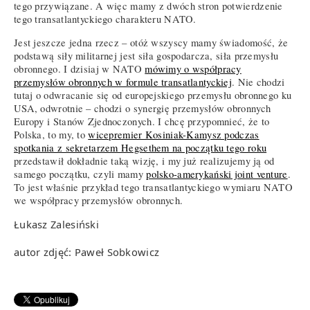
tego przywiązane. A więc mamy z dwóch stron potwierdzenie
tego transatlantyckiego charakteru NATO.
Jest jeszcze jedna rzecz – otóż wszyscy mamy świadomość, że
podstawą siły militarnej jest siła gospodarcza, siła przemysłu
obronnego. I dzisiaj w NATO
mówimy o współpracy
przemysłów obronnych w formule transatlantyckiej
. Nie chodzi
tutaj o odwracanie się od europejskiego przemysłu obronnego ku
USA, odwrotnie – chodzi o synergię przemysłów obronnych
Europy i Stanów Zjednoczonych. I chcę przypomnieć, że to
Polska, to my, to
wicepremier Kosiniak-Kamysz podczas
spotkania z sekretarzem Hegsethem na początku tego roku
przedstawił dokładnie taką wizję, i my już realizujemy ją od
samego początku, czyli mamy
polsko-amerykański joint venture
.
To jest właśnie przykład tego transatlantyckiego wymiaru NATO
we współpracy przemysłów obronnych.
Łukasz Zalesiński
autor zdjęć: Paweł Sobkowicz