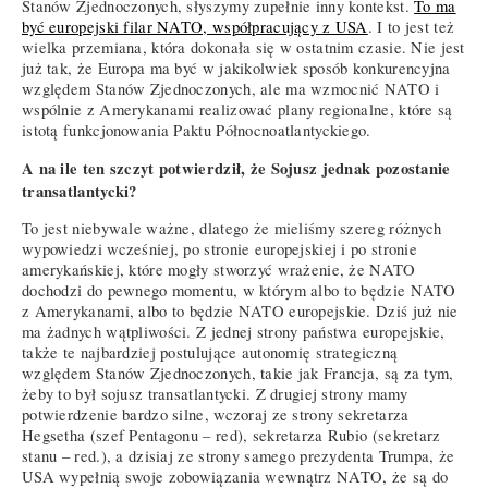
Stanów Zjednoczonych, słyszymy zupełnie inny kontekst.
To ma
być europejski filar NATO, współpracujący z USA
. I to jest też
wielka przemiana, która dokonała się w ostatnim czasie. Nie jest
już tak, że Europa ma być w jakikolwiek sposób konkurencyjna
względem Stanów Zjednoczonych, ale ma wzmocnić NATO i
wspólnie z Amerykanami realizować plany regionalne, które są
istotą funkcjonowania Paktu Północnoatlantyckiego.
A na ile ten szczyt potwierdził, że Sojusz jednak pozostanie
transatlantycki?
To jest niebywale ważne, dlatego że mieliśmy szereg różnych
wypowiedzi wcześniej, po stronie europejskiej i po stronie
amerykańskiej, które mogły stworzyć wrażenie, że NATO
dochodzi do pewnego momentu, w którym albo to będzie NATO
z Amerykanami, albo to będzie NATO europejskie. Dziś już nie
ma żadnych wątpliwości. Z jednej strony państwa europejskie,
także te najbardziej postulujące autonomię strategiczną
względem Stanów Zjednoczonych, takie jak Francja, są za tym,
żeby to był sojusz transatlantycki. Z drugiej strony mamy
potwierdzenie bardzo silne, wczoraj ze strony sekretarza
Hegsetha (szef Pentagonu – red), sekretarza Rubio (sekretarz
stanu – red.), a dzisiaj ze strony samego prezydenta Trumpa, że
USA wypełnią swoje zobowiązania wewnątrz NATO, że są do