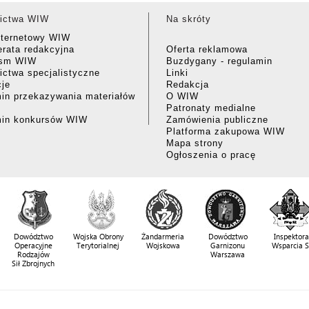
ictwa WIW
Na skróty
nternetowy WIW
rata redakcyjna
Oferta reklamowa
ism WIW
Buzdygany - regulamin
ctwa specjalistyczne
Linki
cje
Redakcja
in przekazywania materiałów
O WIW
Patronaty medialne
min konkursów WIW
Zamówienia publiczne
Platforma zakupowa WIW
Mapa strony
Ogłoszenia o pracę
Dowództwo
Wojska Obrony
Żandarmeria
Dowództwo
Inspektora
Operacyjne
Terytorialnej
Wojskowa
Garnizonu
Wsparcia 
Rodzajów
Warszawa
Sił Zbrojnych