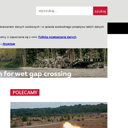
przetwarzaniem danych osobowych i w sprawie swobodnego przepływu takich danych
SH
SKLEP
Jednodniówki
Praca w WIW
simy o zapoznanie się z nimi:
Polityka przetwarzania danych
.
 –
Akceptuję
POLECAMY