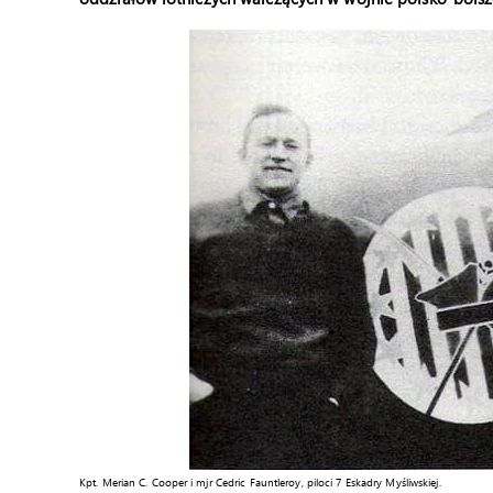
Kpt. Merian C. Cooper i mjr Cedric Fauntleroy, piloci 7 Eskadry Myśliwskiej.