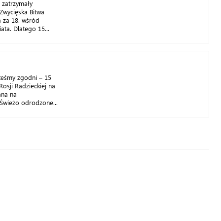
a zatrzymały
Zwycięska Bitwa
 za 18. wśród
ata. Dlatego 15...
teśmy zgodni – 15
Rosji Radzieckiej na
ana na
Świeżo odrodzone...