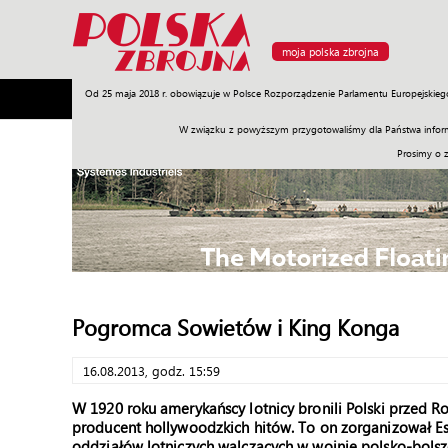
moja polska zbrojna
Od 25 maja 2018 r. obowiązuje w Polsce Rozporządzenie Parlamentu Europejskieg
Armia
Poligon
Sprzęt
Misje
Polityka
Prawo
W związku z powyższym przygotowaliśmy dla Państwa inform
Prosimy o 
Pogromca Sowietów i King Konga
16.08.2013, godz. 15:59
W 1920 roku amerykańscy lotnicy bronili Polski przed Ro
producent hollywoodzkich hitów. To on zorganizował Es
oddziałów lotniczych walczących w wojnie polsko-bolsz