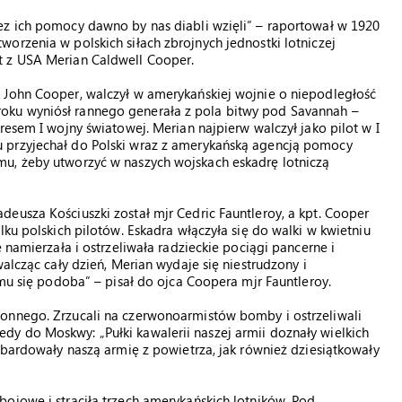
ez ich pomocy dawno by nas diabli wzięli” – raportował w 1920
orzenia w polskich siłach zbrojnych jednostki lotniczej
t z USA Merian Caldwell Cooper.
 John Cooper, walczył w amerykańskiej wojnie o niepodległość
oku wyniósł rannego generała z pola bitwy pod Savannah –
resem I wojny światowej. Merian najpierw walczył jako pilot w I
 przyjechał do Polski wraz z amerykańską agencją pomocy
u, żeby utworzyć w naszych wojskach eskadrę lotniczą
eusza Kościuszki został mjr Cedric Fauntleroy, a kpt. Cooper
lku polskich pilotów. Eskadra włączyła się do walki w kwietniu
 namierzała i ostrzeliwała radzieckie pociągi pancerne i
alcząc cały dzień, Merian wydaje się niestrudzony i
 mu się podoba” – pisał do ojca Coopera mjr Fauntleroy.
onnego. Zrzucali na czerwonoarmistów bomby i ostrzeliwali
y do Moskwy: „Pułki kawalerii naszej armii doznały wielkich
mbardowały naszą armię z powietrza, jak również dziesiątkowały
ojowe i straciła trzech amerykańskich lotników. Pod