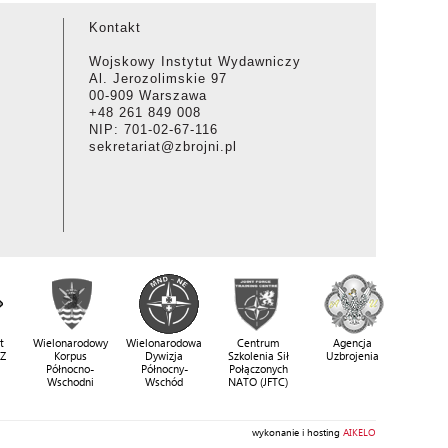
Kontakt
Wojskowy Instytut Wydawniczy
Al. Jerozolimskie 97
00-909 Warszawa
+48 261 849 008
NIP: 701-02-67-116
sekretariat@zbrojni.pl
t
Wielonarodowy
Wielonarodowa
Centrum
Agencja
SZ
Korpus
Dywizja
Szkolenia Sił
Uzbrojenia
Północno-
Północny-
Połączonych
Wschodni
Wschód
NATO (JFTC)
wykonanie i hosting
AIKELO