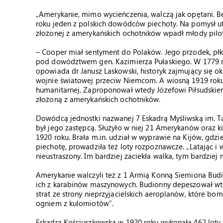
„Amerykanie, mimo wycieńczenia, walczą jak opętani. B
roku jeden z polskich dowódców piechoty. Na pomysł utw
złożonej z amerykańskich ochotników wpadł młody pilo
– Cooper miał sentyment do Polaków. Jego przodek, płk
pod dowództwem gen. Kazimierza Pułaskiego. W 1779 r
opowiada dr Janusz Laskowski, historyk zajmujący się ok
wojnie światowej przeciw Niemcom. A wiosną 1919 roku
humanitarnej. Zaproponował wtedy Józefowi Piłsudskiem
złożoną z amerykańskich ochotników.
Dowódcą jednostki nazwanej 7 Eskadrą Myśliwską im. Tad
był jego zastępcą. Służyło w niej 21 Amerykanów oraz ki
1920 roku. Brała m.in. udział w wyprawie na Kijów, gdzie
piechotę, prowadziła też loty rozpoznawcze. „Latając i w
nieustraszony. Im bardziej zaciekła walka, tym bardziej
Amerykanie walczyli też z 1 Armią Konną Siemiona Budi
ich z karabinów maszynowych. Budionny depeszował wted
strat ze strony nieprzyjacielskich aeroplanów, które bo
ogniem z kulomiotów”.
Eskadra Kościuszkowska w 1920 roku wykonała 462 loty b