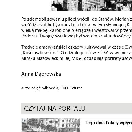
Po zdemobilizowaniu piloci wrócili do Stanów. Merian 
sześćdziesiąt hollywoodzkich hitów, w tym słynnego „K
wielką małpę. Zarobione pieniądze inwestował w przemysł
Podczas II wojny światowej był szefem sztabu dowódcy 
Tradycje amerykańskiej eskadry kultywował w czasie II 
„Kościuszkowskim”. O udziale pilotów z USA w wojnie z
Mińsku Mazowieckim. Jej MiG-i ozdabiają portrety asów l
Anna Dąbrowska
autor zdjęć: wikipedia, RKO Pictures
CZYTAJ NA PORTALU
Tego dnia Polacy wpłynę