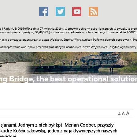
o i Rady (UE) 2016/679 z dnia 27 kwietnia 2016 r. w sprawie ochrony osób fizycznych w związku z 
Świat
Społeczność
Sport
Historia
Galerie
Wideo
ENGLI
oraz uchylenia dyrektywy 95/46/WE (ogólne rozporządzenie o ochronie danych, zwane także RODO).
acje dotyczące przetwarzania przez Wojskowy Instytut Wydawniczy Państwa danych osobowych. Pro
zaakceptowanie warunków przetwarzania danych osobowych przez Wojskowych Instytut Wydawniczy
A
A
A
sjanami. Jednym z nich był kpt. Merian Cooper, przyszły
kadrę Kościuszkowską, jeden z najaktywniejszych naszych
ewickiej.