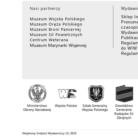
Nasi partnerzy
Wydawn
Sklep I
Muzeum Wojska Polskiego
Prenume
Muzeum Oręża Polskiego
czasop
Muzeum Broni Pancernej
Wydawni
Muzeum Sił Powietrznych
Publika
Centrum Weterana
Regulam
Muzeum Marynarki Wojennej
do WIW
Regula
Ministerstwo
Wojsko Polskie
Sztab Generalny
Dowództwo
Obrony Narodowej
Wojska Polskiego
Generalne
Rodzajów Sił
Zbrojnych
Wojskowy Instytut Wydawniczy (C) 2015